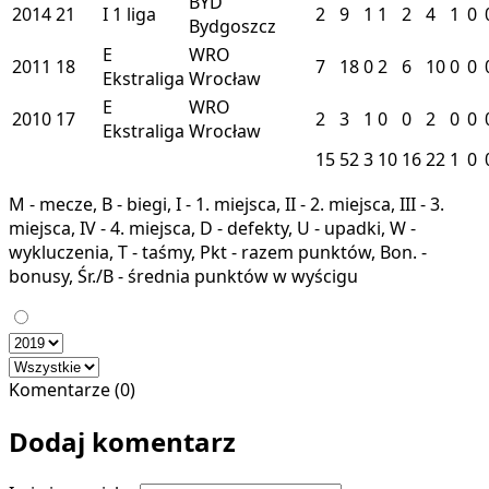
BYD
2014
21
I
1 liga
2
9
1
1
2
4
1
0
Bydgoszcz
E
WRO
2011
18
7
18
0
2
6
10
0
0
Ekstraliga
Wrocław
E
WRO
2010
17
2
3
1
0
0
2
0
0
Ekstraliga
Wrocław
15
52
3
10
16
22
1
0
M - mecze, B - biegi, I - 1. miejsca, II - 2. miejsca, III - 3.
miejsca, IV - 4. miejsca, D - defekty, U - upadki, W -
wykluczenia, T - taśmy, Pkt - razem punktów, Bon. -
bonusy, Śr./B - średnia punktów w wyścigu
Komentarze (0)
Dodaj komentarz