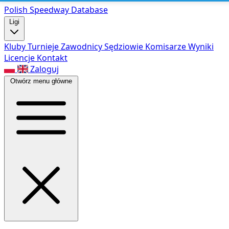
Polish Speed
way Database
Ligi
Kluby
Turnieje
Zawodnicy
Sędziowie
Komisarze
Wyniki
Licencje
Kontakt
Zaloguj
Otwórz menu główne