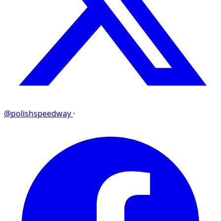
@polishspeedway
·