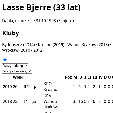
Lasse Bjerre
(33 lat)
Dania, urodził się 31.10.1993 (Esbjerg)
Kluby
Bydgoszcz
(2014) ·
Krosno
(2019) ·
Wanda Kraków
(2018) ·
Wrocław
(2010 - 2012)
Wiek
Poz
M
B
I
II
III
IV
D
U
KRO
2019
26
II
2 liga
1
6
1
2
2
1
0
0
Krosno
KRA
2018
25
I
1 liga
Wanda
3
16
0
5
6
5
0
0
Kraków