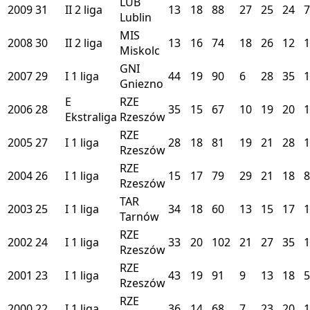
LUB
2009
31
II
2 liga
13
18
88
27
25
24
7
Lublin
MIS
2008
30
II
2 liga
13
16
74
18
26
12
1
Miskolc
GNI
2007
29
I
1 liga
44
19
90
6
28
35
1
Gniezno
E
RZE
2006
28
35
15
67
10
19
20
1
Ekstraliga
Rzeszów
RZE
2005
27
I
1 liga
28
18
81
19
21
28
1
Rzeszów
RZE
2004
26
I
1 liga
15
17
79
29
21
18
8
Rzeszów
TAR
2003
25
I
1 liga
34
18
60
13
15
17
1
Tarnów
RZE
2002
24
I
1 liga
33
20
102
21
27
35
1
Rzeszów
RZE
2001
23
I
1 liga
43
19
91
9
13
18
5
Rzeszów
RZE
2000
22
I
1 liga
36
14
68
7
23
20
1