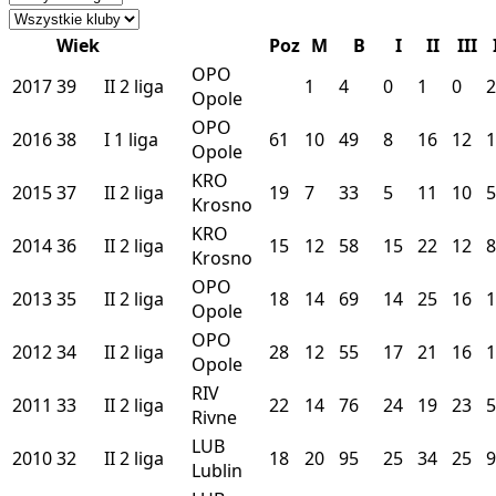
Wiek
Poz
M
B
I
II
III
OPO
2017
39
II
2 liga
1
4
0
1
0
2
Opole
OPO
2016
38
I
1 liga
61
10
49
8
16
12
1
Opole
KRO
2015
37
II
2 liga
19
7
33
5
11
10
5
Krosno
KRO
2014
36
II
2 liga
15
12
58
15
22
12
8
Krosno
OPO
2013
35
II
2 liga
18
14
69
14
25
16
1
Opole
OPO
2012
34
II
2 liga
28
12
55
17
21
16
1
Opole
RIV
2011
33
II
2 liga
22
14
76
24
19
23
5
Rivne
LUB
2010
32
II
2 liga
18
20
95
25
34
25
9
Lublin