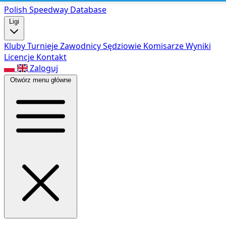
Polish Speed
way Database
Ligi
Kluby
Turnieje
Zawodnicy
Sędziowie
Komisarze
Wyniki
Licencje
Kontakt
Zaloguj
Otwórz menu główne