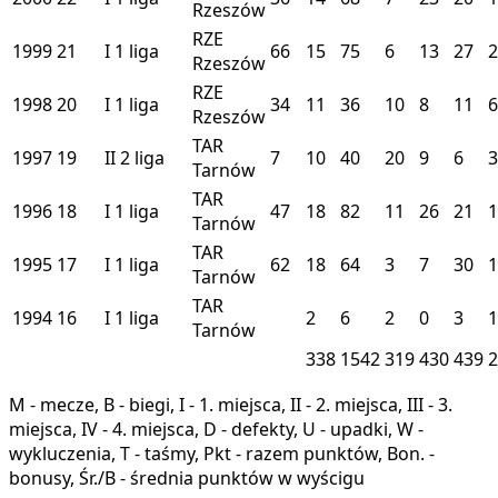
Rzeszów
RZE
1999
21
I
1 liga
66
15
75
6
13
27
2
Rzeszów
RZE
1998
20
I
1 liga
34
11
36
10
8
11
6
Rzeszów
TAR
1997
19
II
2 liga
7
10
40
20
9
6
3
Tarnów
TAR
1996
18
I
1 liga
47
18
82
11
26
21
1
Tarnów
TAR
1995
17
I
1 liga
62
18
64
3
7
30
1
Tarnów
TAR
1994
16
I
1 liga
2
6
2
0
3
1
Tarnów
338
1542
319
430
439
2
M - mecze, B - biegi, I - 1. miejsca, II - 2. miejsca, III - 3.
miejsca, IV - 4. miejsca, D - defekty, U - upadki, W -
wykluczenia, T - taśmy, Pkt - razem punktów, Bon. -
bonusy, Śr./B - średnia punktów w wyścigu