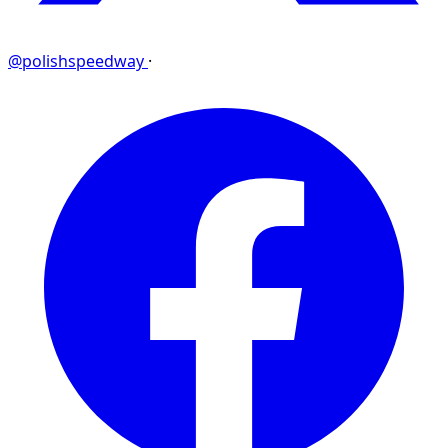
@polishspeedway
·