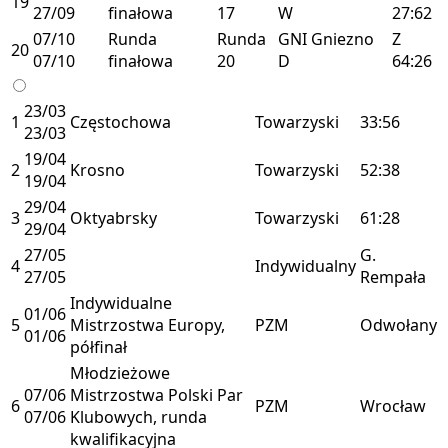
19
27/09
finałowa
17
W
27:62
07/10
Runda
Runda
GNI
Gniezno
Z
20
07/10
finałowa
20
D
64:26
23/03
1
Częstochowa
Towarzyski
33:56
23/03
19/04
2
Krosno
Towarzyski
52:38
19/04
29/04
3
Oktyabrsky
Towarzyski
61:28
29/04
27/05
G.
4
Indywidualny
27/05
Rempała
Indywidualne
01/06
5
Mistrzostwa Europy,
PZM
Odwołany
01/06
półfinał
Młodzieżowe
07/06
Mistrzostwa Polski Par
6
PZM
Wrocław
07/06
Klubowych, runda
kwalifikacyjna