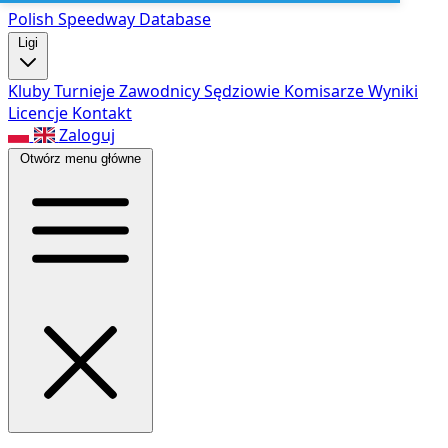
Polish Speed
way Database
Ligi
Kluby
Turnieje
Zawodnicy
Sędziowie
Komisarze
Wyniki
Licencje
Kontakt
Zaloguj
Otwórz menu główne