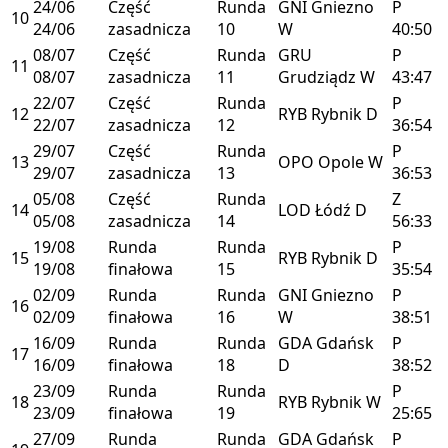
24/06
Część
Runda
GNI
Gniezno
P
10
24/06
zasadnicza
10
W
40:50
08/07
Część
Runda
GRU
P
11
08/07
zasadnicza
11
Grudziądz
W
43:47
22/07
Część
Runda
P
12
RYB
Rybnik
D
22/07
zasadnicza
12
36:54
29/07
Część
Runda
P
13
OPO
Opole
W
29/07
zasadnicza
13
36:53
05/08
Część
Runda
Z
14
LOD
Łódź
D
05/08
zasadnicza
14
56:33
19/08
Runda
Runda
P
15
RYB
Rybnik
D
19/08
finałowa
15
35:54
02/09
Runda
Runda
GNI
Gniezno
P
16
02/09
finałowa
16
W
38:51
16/09
Runda
Runda
GDA
Gdańsk
P
17
16/09
finałowa
18
D
38:52
23/09
Runda
Runda
P
18
RYB
Rybnik
W
23/09
finałowa
19
25:65
27/09
Runda
Runda
GDA
Gdańsk
P