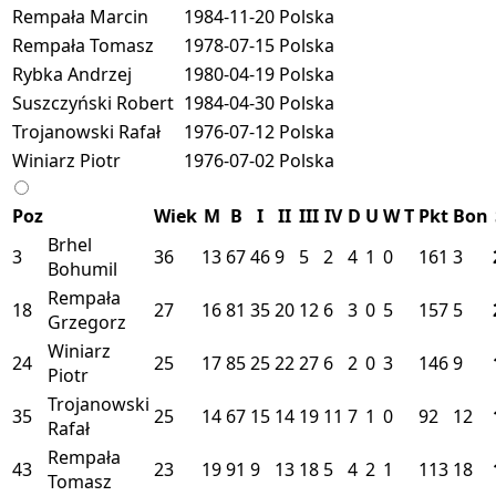
Rempała Marcin
1984-11-20
Polska
Rempała Tomasz
1978-07-15
Polska
Rybka Andrzej
1980-04-19
Polska
Suszczyński Robert
1984-04-30
Polska
Trojanowski Rafał
1976-07-12
Polska
Winiarz Piotr
1976-07-02
Polska
Poz
Wiek
M
B
I
II
III
IV
D
U
W
T
Pkt
Bon
Brhel
3
36
13
67
46
9
5
2
4
1
0
161
3
Bohumil
Rempała
18
27
16
81
35
20
12
6
3
0
5
157
5
Grzegorz
Winiarz
24
25
17
85
25
22
27
6
2
0
3
146
9
Piotr
Trojanowski
35
25
14
67
15
14
19
11
7
1
0
92
12
Rafał
Rempała
43
23
19
91
9
13
18
5
4
2
1
113
18
Tomasz