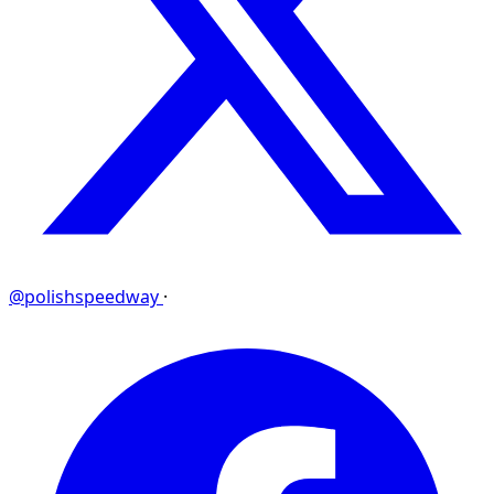
@polishspeedway
·