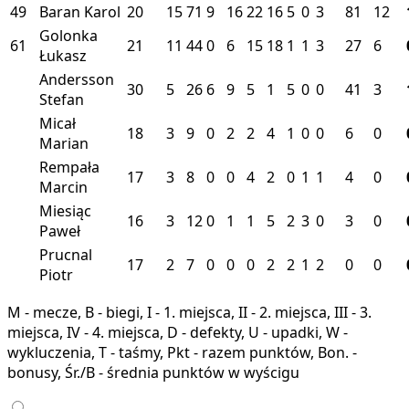
49
Baran Karol
20
15
71
9
16
22
16
5
0
3
81
12
Golonka
61
21
11
44
0
6
15
18
1
1
3
27
6
Łukasz
Andersson
30
5
26
6
9
5
1
5
0
0
41
3
Stefan
Micał
18
3
9
0
2
2
4
1
0
0
6
0
Marian
Rempała
17
3
8
0
0
4
2
0
1
1
4
0
Marcin
Miesiąc
16
3
12
0
1
1
5
2
3
0
3
0
Paweł
Prucnal
17
2
7
0
0
0
2
2
1
2
0
0
Piotr
M - mecze, B - biegi, I - 1. miejsca, II - 2. miejsca, III - 3.
miejsca, IV - 4. miejsca, D - defekty, U - upadki, W -
wykluczenia, T - taśmy, Pkt - razem punktów, Bon. -
bonusy, Śr./B - średnia punktów w wyścigu