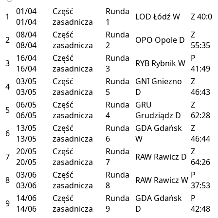
01/04
Część
Runda
1
LOD
Łódź
W
Z
40:0
01/04
zasadnicza
1
08/04
Część
Runda
Z
2
OPO
Opole
D
08/04
zasadnicza
2
55:35
16/04
Część
Runda
P
3
RYB
Rybnik
W
16/04
zasadnicza
3
41:49
03/05
Część
Runda
GNI
Gniezno
Z
4
03/05
zasadnicza
5
D
46:43
06/05
Część
Runda
GRU
Z
5
06/05
zasadnicza
4
Grudziądz
D
62:28
13/05
Część
Runda
GDA
Gdańsk
Z
6
13/05
zasadnicza
6
W
46:44
20/05
Część
Runda
Z
7
RAW
Rawicz
D
20/05
zasadnicza
7
64:26
03/06
Część
Runda
P
8
RAW
Rawicz
W
03/06
zasadnicza
8
37:53
14/06
Część
Runda
GDA
Gdańsk
P
9
14/06
zasadnicza
9
D
42:48