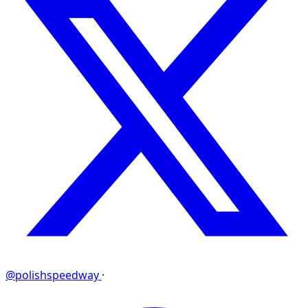
@polishspeedway
·