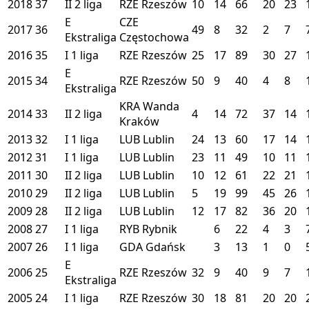
2018
37
II
2 liga
RZE
Rzeszów
10
14
66
20
23
E
CZE
2017
36
49
8
32
2
7
Ekstraliga
Częstochowa
2016
35
I
1 liga
RZE
Rzeszów
25
17
89
30
27
E
2015
34
RZE
Rzeszów
50
9
40
4
8
Ekstraliga
KRA
Wanda
2014
33
II
2 liga
4
14
72
37
14
Kraków
2013
32
I
1 liga
LUB
Lublin
24
13
60
17
14
2012
31
I
1 liga
LUB
Lublin
23
11
49
10
11
2011
30
II
2 liga
LUB
Lublin
10
12
61
22
21
2010
29
II
2 liga
LUB
Lublin
5
19
99
45
26
2009
28
II
2 liga
LUB
Lublin
12
17
82
36
20
2008
27
I
1 liga
RYB
Rybnik
6
22
4
3
2007
26
I
1 liga
GDA
Gdańsk
3
13
1
0
E
2006
25
RZE
Rzeszów
32
9
40
9
7
Ekstraliga
2005
24
I
1 liga
RZE
Rzeszów
30
18
81
20
20