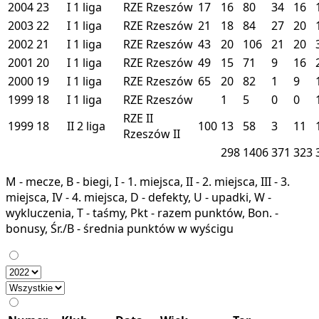
2004
23
I
1 liga
RZE
Rzeszów
17
16
80
34
16
2003
22
I
1 liga
RZE
Rzeszów
21
18
84
27
20
2002
21
I
1 liga
RZE
Rzeszów
43
20
106
21
20
2001
20
I
1 liga
RZE
Rzeszów
49
15
71
9
16
2000
19
I
1 liga
RZE
Rzeszów
65
20
82
1
9
1999
18
I
1 liga
RZE
Rzeszów
1
5
0
0
RZE II
1999
18
II
2 liga
100
13
58
3
11
Rzeszów II
298
1406
371
323
M - mecze, B - biegi, I - 1. miejsca, II - 2. miejsca, III - 3.
miejsca, IV - 4. miejsca, D - defekty, U - upadki, W -
wykluczenia, T - taśmy, Pkt - razem punktów, Bon. -
bonusy, Śr./B - średnia punktów w wyścigu