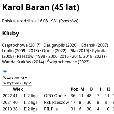
Karol Baran
(45 lat)
Polska, urodził się 16.08.1981 (Rzeszów)
Kluby
Częstochowa
(2017) ·
Daugavpils
(2020) ·
Gdańsk
(2007) ·
Lublin
(2009 - 2013) ·
Opole
(2022) ·
Piła
(2019) ·
Rybnik
(2008) ·
Rzeszów
(1998 - 2006, 2015 - 2016, 2018, 2021) ·
Wanda Kraków
(2014) ·
Świętochłowice
(2023)
Wiek
Poz
M
B
I
II
2022
41
II
2 liga
OPO
Opole
36
11
48
7
11
2021
40
II
2 liga
RZE
Rzeszów
17
8
36
8
9
2019
38
II
2 liga
PIL
Piła
31
6
30
4
10