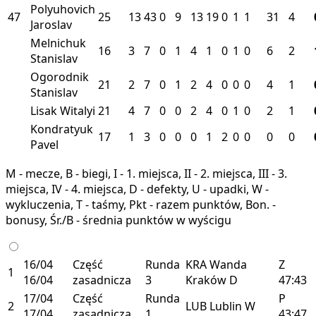
Polyuhovich
47
25
13
43
0
9
13
19
0
1
1
31
4
Jaroslav
Melnichuk
16
3
7
0
1
4
1
0
1
0
6
2
Stanislav
Ogorodnik
21
2
7
0
1
2
4
0
0
0
4
1
Stanislav
Lisak Witalyi
21
4
7
0
0
2
4
0
1
0
2
1
Kondratyuk
17
1
3
0
0
0
1
2
0
0
0
0
Pavel
M - mecze, B - biegi, I - 1. miejsca, II - 2. miejsca, III - 3.
miejsca, IV - 4. miejsca, D - defekty, U - upadki, W -
wykluczenia, T - taśmy, Pkt - razem punktów, Bon. -
bonusy, Śr./B - średnia punktów w wyścigu
16/04
Część
Runda
KRA
Wanda
Z
1
16/04
zasadnicza
3
Kraków
D
47:43
17/04
Część
Runda
P
2
LUB
Lublin
W
17/04
zasadnicza
1
43:47