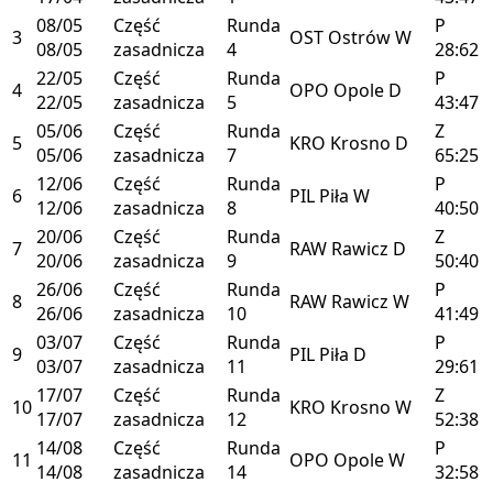
08/05
Część
Runda
P
3
OST
Ostrów
W
08/05
zasadnicza
4
28:62
22/05
Część
Runda
P
4
OPO
Opole
D
22/05
zasadnicza
5
43:47
05/06
Część
Runda
Z
5
KRO
Krosno
D
05/06
zasadnicza
7
65:25
12/06
Część
Runda
P
6
PIL
Piła
W
12/06
zasadnicza
8
40:50
20/06
Część
Runda
Z
7
RAW
Rawicz
D
20/06
zasadnicza
9
50:40
26/06
Część
Runda
P
8
RAW
Rawicz
W
26/06
zasadnicza
10
41:49
03/07
Część
Runda
P
9
PIL
Piła
D
03/07
zasadnicza
11
29:61
17/07
Część
Runda
Z
10
KRO
Krosno
W
17/07
zasadnicza
12
52:38
14/08
Część
Runda
P
11
OPO
Opole
W
14/08
zasadnicza
14
32:58