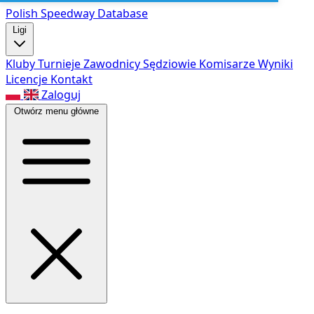
Polish Speed
way Database
Ligi
Kluby
Turnieje
Zawodnicy
Sędziowie
Komisarze
Wyniki
Licencje
Kontakt
Zaloguj
Otwórz menu główne