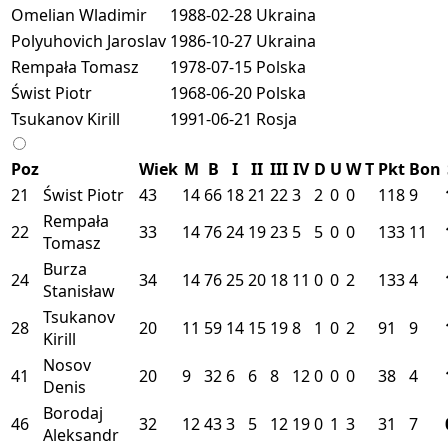
Omelian Wladimir
1988-02-28
Ukraina
Polyuhovich Jaroslav
1986-10-27
Ukraina
Rempała Tomasz
1978-07-15
Polska
Świst Piotr
1968-06-20
Polska
Tsukanov Kirill
1991-06-21
Rosja
Poz
Wiek
M
B
I
II
III
IV
D
U
W
T
Pkt
Bon
21
Świst Piotr
43
14
66
18
21
22
3
2
0
0
118
9
Rempała
22
33
14
76
24
19
23
5
5
0
0
133
11
Tomasz
Burza
24
34
14
76
25
20
18
11
0
0
2
133
4
Stanisław
Tsukanov
28
20
11
59
14
15
19
8
1
0
2
91
9
Kirill
Nosov
41
20
9
32
6
6
8
12
0
0
0
38
4
Denis
Borodaj
46
32
12
43
3
5
12
19
0
1
3
31
7
Aleksandr