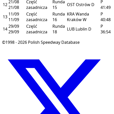
21/08
Część
Runda
P
12
OST
Ostrów
D
21/08
zasadnicza
15
41:49
11/09
Część
Runda
KRA
Wanda
P
13
11/09
zasadnicza
16
Kraków
W
40:48
29/09
Część
Runda
P
14
LUB
Lublin
D
29/09
zasadnicza
18
36:54
©1998 - 2026 Polish Speedway Database