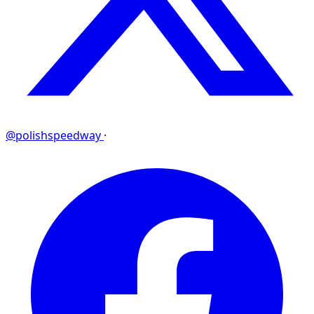
@polishspeedway
·