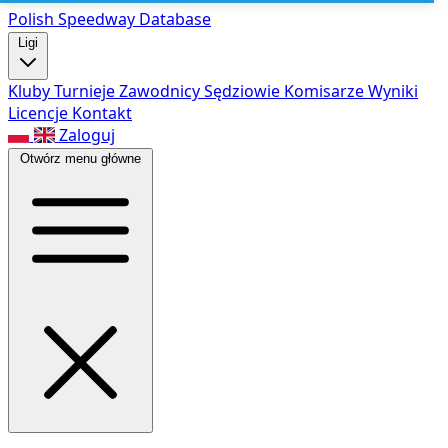
Polish Speed
way Database
Ligi
Kluby
Turnieje
Zawodnicy
Sędziowie
Komisarze
Wyniki
Licencje
Kontakt
Zaloguj
Otwórz menu główne