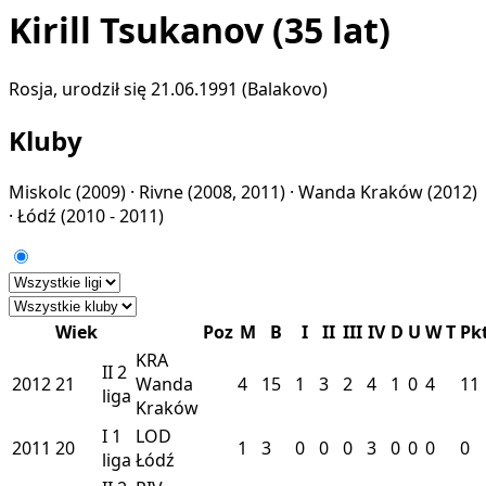
Kirill Tsukanov
(35 lat)
Rosja, urodził się 21.06.1991 (Balakovo)
Kluby
Miskolc
(2009) ·
Rivne
(2008, 2011) ·
Wanda Kraków
(2012)
·
Łódź
(2010 - 2011)
Wiek
Poz
M
B
I
II
III
IV
D
U
W
T
Pk
KRA
II
2
2012
21
Wanda
4
15
1
3
2
4
1
0
4
11
liga
Kraków
I
1
LOD
2011
20
1
3
0
0
0
3
0
0
0
0
liga
Łódź