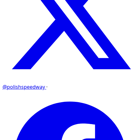
@polishspeedway
·