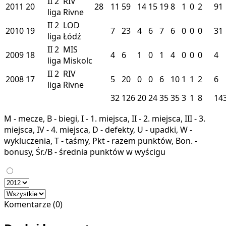
II
2
RIV
2011
20
28
11
59
14
15
19
8
1
0
2
91
liga
Rivne
II
2
LOD
2010
19
7
23
4
6
7
6
0
0
0
31
liga
Łódź
II
2
MIS
2009
18
4
6
1
0
1
4
0
0
0
4
liga
Miskolc
II
2
RIV
2008
17
5
20
0
0
6
10
1
1
2
6
liga
Rivne
32
126
20
24
35
35
3
1
8
14
M - mecze, B - biegi, I - 1. miejsca, II - 2. miejsca, III - 3.
miejsca, IV - 4. miejsca, D - defekty, U - upadki, W -
wykluczenia, T - taśmy, Pkt - razem punktów, Bon. -
bonusy, Śr./B - średnia punktów w wyścigu
Komentarze (0)