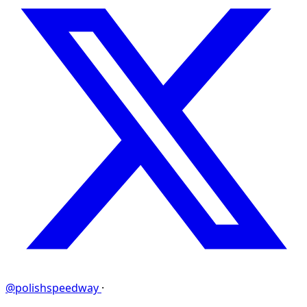
@polishspeedway
·