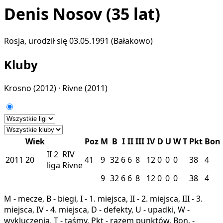
Denis Nosov
(35 lat)
Rosja, urodził się 03.05.1991 (Bałakowo)
Kluby
Krosno
(2012) ·
Rivne
(2011)
Wiek
Poz
M
B
I
II
III
IV
D
U
W
T
Pkt
Bon
II
2
RIV
2011
20
41
9
32
6
6
8
12
0
0
0
38
4
liga
Rivne
9
32
6
6
8
12
0
0
0
38
4
M - mecze, B - biegi, I - 1. miejsca, II - 2. miejsca, III - 3.
miejsca, IV - 4. miejsca, D - defekty, U - upadki, W -
wykluczenia, T - taśmy, Pkt - razem punktów, Bon. -