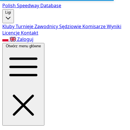
Polish Speed
way Database
Ligi
Kluby
Turnieje
Zawodnicy
Sędziowie
Komisarze
Wyniki
Licencje
Kontakt
Zaloguj
Otwórz menu główne