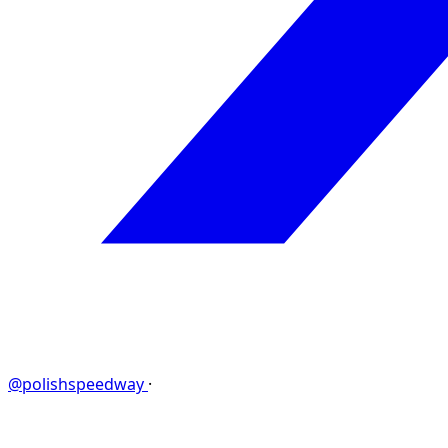
@polishspeedway
·