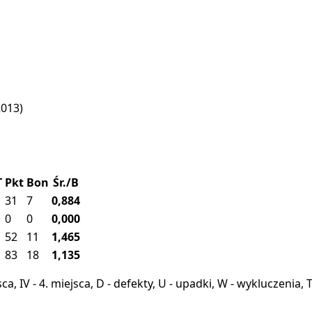
2013)
T
Pkt
Bon
Śr./B
31
7
0,884
0
0
0,000
52
11
1,465
83
18
1,135
miejsca, IV - 4. miejsca, D - defekty, U - upadki, W - wykluczeni