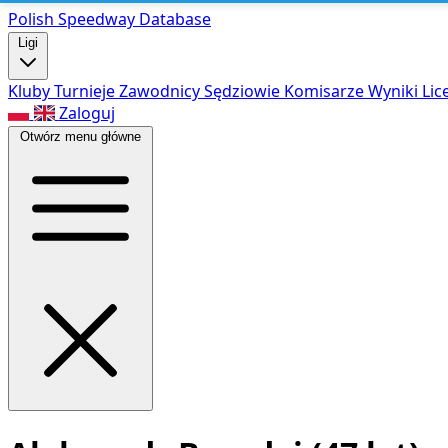
Polish Speed
way Database
Ligi
Kluby
Turnieje
Zawodnicy
Sędziowie
Komisarze
Wyniki
Lic
Zaloguj
Otwórz menu główne