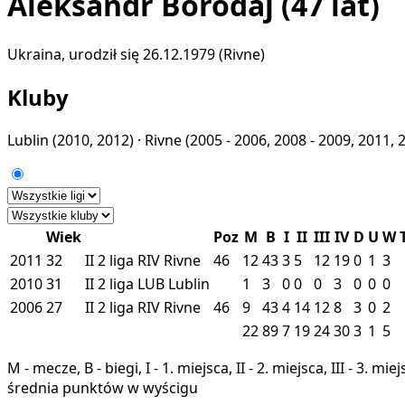
Aleksandr Borodaj
(47 lat)
Ukraina, urodził się 26.12.1979 (Rivne)
Kluby
Lublin
(2010, 2012) ·
Rivne
(2005 - 2006, 2008 - 2009, 2011, 
Wiek
Poz
M
B
I
II
III
IV
D
U
W
2011
32
II
2 liga
RIV
Rivne
46
12
43
3
5
12
19
0
1
3
2010
31
II
2 liga
LUB
Lublin
1
3
0
0
0
3
0
0
0
2006
27
II
2 liga
RIV
Rivne
46
9
43
4
14
12
8
3
0
2
22
89
7
19
24
30
3
1
5
M - mecze, B - biegi, I - 1. miejsca, II - 2. miejsca, III - 3. 
średnia punktów w wyścigu