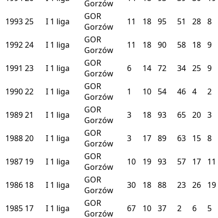
Gorzów
GOR
1993
25
I
1 liga
11
18
95
51
28
8
Gorzów
GOR
1992
24
I
1 liga
11
18
90
58
18
9
Gorzów
GOR
1991
23
I
1 liga
6
14
72
34
25
9
Gorzów
GOR
1990
22
I
1 liga
1
10
54
46
4
2
Gorzów
GOR
1989
21
I
1 liga
3
18
93
65
20
3
Gorzów
GOR
1988
20
I
1 liga
3
17
89
63
15
8
Gorzów
GOR
1987
19
I
1 liga
10
19
93
57
17
11
Gorzów
GOR
1986
18
I
1 liga
30
18
88
23
26
19
Gorzów
GOR
1985
17
I
1 liga
67
10
37
2
6
5
Gorzów