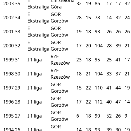
E
ZIE
Zielona
2003
35
32
19
86
17
17
32
Ekstraliga
Góra
E
GOR
2002
34
28
15
78
14
32
24
Ekstraliga
Gorzów
E
GOR
2001
33
19
18
93
26
26
26
Ekstraliga
Gorzów
E
GOR
2000
32
17
20
104
28
39
21
Ekstraliga
Gorzów
RZE
1999
31
I
1 liga
23
18
95
25
41
17
Rzeszów
RZE
1998
30
I
1 liga
18
21
104
33
37
21
Rzeszów
GOR
1997
29
I
1 liga
15
22
110
41
44
19
Gorzów
GOR
1996
28
I
1 liga
17
22
112
40
47
14
Gorzów
GOR
1995
27
I
1 liga
6
18
90
52
26
9
Gorzów
GOR
1994
26
I
1 liga
14
18
93
39
30
19