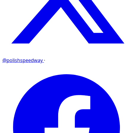
@polishspeedway
·