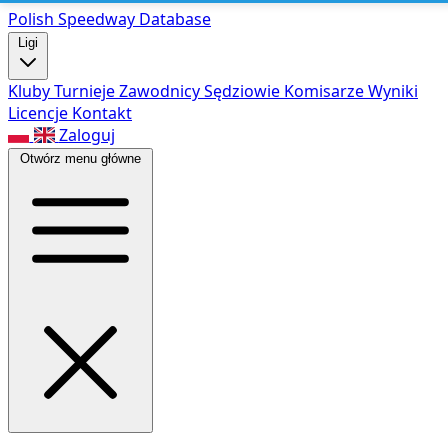
Polish Speed
way Database
Ligi
Kluby
Turnieje
Zawodnicy
Sędziowie
Komisarze
Wyniki
Licencje
Kontakt
Zaloguj
Otwórz menu główne