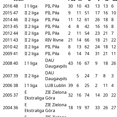
2016
48
I
1 liga
PIL
Piła
30
10
43
13
13
6
2015
47
II
2 liga
PIL
Piła
9
11
51
17
16
10
2014
46
II
2 liga
PIL
Piła
11
12
61
26
18
8
2013
45
II
2 liga
PIL
Piła
4
8
42
16
16
8
2012
44
II
2 liga
PIL
Piła
2
11
54
23
21
7
2011
43
II
2 liga
RIV
Rivne
21
14
66
18
21
22
2010
42
II
2 liga
PIL
Piła
8
13
62
24
18
12
2009
41
II
2 liga
PIL
Piła
6
14
74
31
21
11
DAU
2008
40
I
1 liga
43
16
67
9
18
26
Daugavpils
DAU
2007
39
II
2 liga
5
24
7
8
3
Daugavpils
2006
38
I
1 liga
LUB
Lublin
39
6
25
2
11
4
E
ZIE
Zielona
2005
37
32
16
74
14
20
22
Ekstraliga
Góra
E
ZIE
Zielona
2004
36
18
19
97
33
26
27
Ekstraliga
Góra