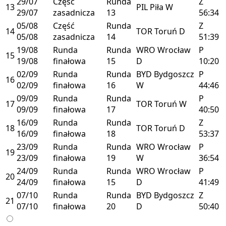
29/07
Część
Runda
Z
13
PIL
Piła
W
29/07
zasadnicza
13
56:34
05/08
Część
Runda
Z
14
TOR
Toruń
D
05/08
zasadnicza
14
51:39
19/08
Runda
Runda
WRO
Wrocław
P
15
19/08
finałowa
15
D
10:20
02/09
Runda
Runda
BYD
Bydgoszcz
P
16
02/09
finałowa
16
W
44:46
09/09
Runda
Runda
P
17
TOR
Toruń
W
09/09
finałowa
17
40:50
16/09
Runda
Runda
Z
18
TOR
Toruń
D
16/09
finałowa
18
53:37
23/09
Runda
Runda
WRO
Wrocław
P
19
23/09
finałowa
19
W
36:54
24/09
Runda
Runda
WRO
Wrocław
P
20
24/09
finałowa
15
D
41:49
07/10
Runda
Runda
BYD
Bydgoszcz
Z
21
07/10
finałowa
20
D
50:40