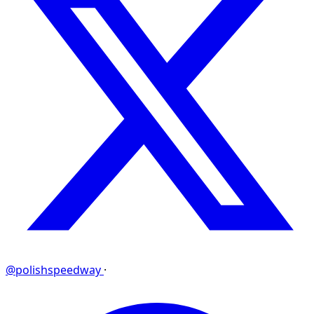
@polishspeedway
·