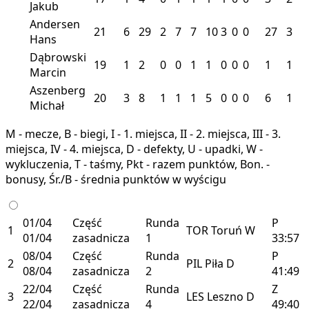
Jakub
Andersen
21
6
29
2
7
7
10
3
0
0
27
3
Hans
Dąbrowski
19
1
2
0
0
1
1
0
0
0
1
1
Marcin
Aszenberg
20
3
8
1
1
1
5
0
0
0
6
1
Michał
M - mecze, B - biegi, I - 1. miejsca, II - 2. miejsca, III - 3.
miejsca, IV - 4. miejsca, D - defekty, U - upadki, W -
wykluczenia, T - taśmy, Pkt - razem punktów, Bon. -
bonusy, Śr./B - średnia punktów w wyścigu
01/04
Część
Runda
P
1
TOR
Toruń
W
01/04
zasadnicza
1
33:57
08/04
Część
Runda
P
2
PIL
Piła
D
08/04
zasadnicza
2
41:49
22/04
Część
Runda
Z
3
LES
Leszno
D
22/04
zasadnicza
4
49:40