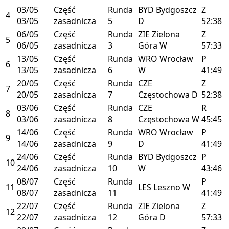
03/05
Część
Runda
BYD
Bydgoszcz
Z
4
03/05
zasadnicza
5
D
52:38
06/05
Część
Runda
ZIE
Zielona
Z
5
06/05
zasadnicza
3
Góra
W
57:33
13/05
Część
Runda
WRO
Wrocław
P
6
13/05
zasadnicza
6
W
41:49
20/05
Część
Runda
CZE
Z
7
20/05
zasadnicza
7
Częstochowa
D
52:38
03/06
Część
Runda
CZE
R
8
03/06
zasadnicza
8
Częstochowa
W
45:45
14/06
Część
Runda
WRO
Wrocław
P
9
14/06
zasadnicza
9
D
41:49
24/06
Część
Runda
BYD
Bydgoszcz
P
10
24/06
zasadnicza
10
W
43:46
08/07
Część
Runda
P
11
LES
Leszno
W
08/07
zasadnicza
11
41:49
22/07
Część
Runda
ZIE
Zielona
Z
12
22/07
zasadnicza
12
Góra
D
57:33