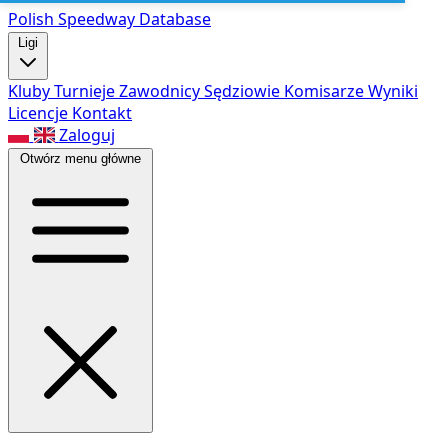
Polish Speed
way Database
Ligi
Kluby
Turnieje
Zawodnicy
Sędziowie
Komisarze
Wyniki
Licencje
Kontakt
Zaloguj
Otwórz menu główne