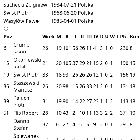
Suchecki Zbigniew
1984-07-21
Polska
Świst Piotr
1968-06-20
Polska
Wasylów Paweł
1985-04-01
Polska
Poz
Wiek
M
B
I
II
III
IV
D
U
W
T
Pkt
Bon
Crump
6
26
19
101
56
26
11
4
3
1
0
230
8
Jason
Okoniewski
15
21
20
105
37
29
21
15
2
0
1
190
15
Rafał
19
Świst Piotr
33
18
93
26
26
26
12
1
0
2
156
19
Staszewski
36
26
20
98
15
26
33
21
2
0
1
131
18
Mariusz
Paluch
39
31
19
90
14
22
27
23
1
1
2
113
18
Piotr
51
Flis Robert
28
10
43
2
10
11
13
3
2
2
37
10
Dannö
32
6
27
4
6
5
9
2
0
1
29
8
Stefan
Śpiewanek
17
1
4
0
1
1
1
1
0
0
3
2