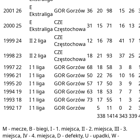
E
2001
26
GOR
Gorzów
36
20
98
15
26
Ekstraliga
E
CZE
2000
25
31
15
71
16
13
Ekstraliga
Częstochowa
CZE
1999
24
II
2 liga
12
16
78
41
17
Częstochowa
CZE
1998
23
II
2 liga
18
21
93
37
25
Częstochowa
1997
22
I
1 liga
GOR
Gorzów
68
18
58
3
8
1996
21
I
1 liga
GOR
Gorzów
50
22
76
10
16
1995
20
I
1 liga
GOR
Gorzów
57
17
50
3
9
1994
19
I
1 liga
GOR
Gorzów
63
18
53
7
7
1993
18
I
1 liga
GOR
Gorzów
73
17
55
1
3
1992
17
I
1 liga
GOR
Gorzów
5
11
0
2
338
1414
343
339
M - mecze, B - biegi, I - 1. miejsca, II - 2. miejsca, III - 3.
miejsca, IV - 4. miejsca, D - defekty, U - upadki, W -