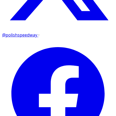
@polishspeedway
·