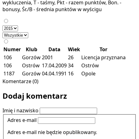
wykluczenia, T - taśmy, Pkt - razem punktów, Bon. -
bonusy, Śr./B - średnia punktów w wyścigu
Numer
Klub
Data
Wiek
Tor
106
Gorzów
2001
26
Licencja przyznana
106
Ostrów
17.04.2009
34
Ostrów
1187
Gorzów
04.04.1991
16
Opole
Komentarze (0)
Dodaj komentarz
Imię i nazwisko
Adres e-mail
Adres e-mail nie będzie opublikowany.