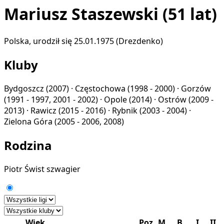
Mariusz Staszewski
(51 lat)
Polska, urodził się 25.01.1975 (Drezdenko)
Kluby
Bydgoszcz
(2007) ·
Częstochowa
(1998 - 2000) ·
Gorzów
(1991 - 1997, 2001 - 2002) ·
Opole
(2014) ·
Ostrów
(2009 -
2013) ·
Rawicz
(2015 - 2016) ·
Rybnik
(2003 - 2004) ·
Zielona Góra
(2005 - 2006, 2008)
Rodzina
Piotr Świst
szwagier
Wiek
Poz
M
B
I
II