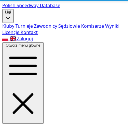
Polish Speed
way Database
Ligi
Kluby
Turnieje
Zawodnicy
Sędziowie
Komisarze
Wyniki
Licencje
Kontakt
Zaloguj
Otwórz menu główne