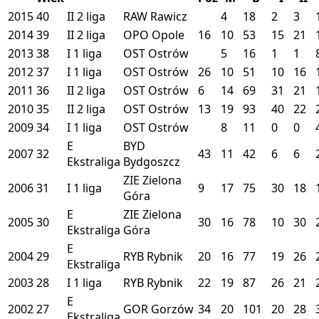
2015
40
II
2 liga
RAW
Rawicz
4
18
2
3
2014
39
II
2 liga
OPO
Opole
16
10
53
15
21
2013
38
I
1 liga
OST
Ostrów
5
16
1
1
2012
37
I
1 liga
OST
Ostrów
26
10
51
10
16
2011
36
II
2 liga
OST
Ostrów
6
14
69
31
21
2010
35
II
2 liga
OST
Ostrów
13
19
93
40
22
2009
34
I
1 liga
OST
Ostrów
8
11
0
0
E
BYD
2007
32
43
11
42
6
6
Ekstraliga
Bydgoszcz
ZIE
Zielona
2006
31
I
1 liga
9
17
75
30
18
Góra
E
ZIE
Zielona
2005
30
30
16
78
10
30
Ekstraliga
Góra
E
2004
29
RYB
Rybnik
20
16
77
19
26
Ekstraliga
2003
28
I
1 liga
RYB
Rybnik
22
19
87
26
21
E
2002
27
GOR
Gorzów
34
20
101
20
28
Ekstraliga