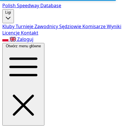
Polish Speed
way Database
Ligi
Kluby
Turnieje
Zawodnicy
Sędziowie
Komisarze
Wyniki
Licencje
Kontakt
Zaloguj
Otwórz menu główne