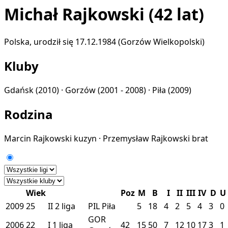
Michał Rajkowski
(42 lat)
Polska, urodził się 17.12.1984 (Gorzów Wielkopolski)
Kluby
Gdańsk
(2010) ·
Gorzów
(2001 - 2008) ·
Piła
(2009)
Rodzina
Marcin Rajkowski
kuzyn
·
Przemysław Rajkowski
brat
Wiek
Poz
M
B
I
II
III
IV
D
U
2009
25
II
2 liga
PIL
Piła
5
18
4
2
5
4
3
0
GOR
2006
22
I
1 liga
42
15
50
7
12
10
17
3
1