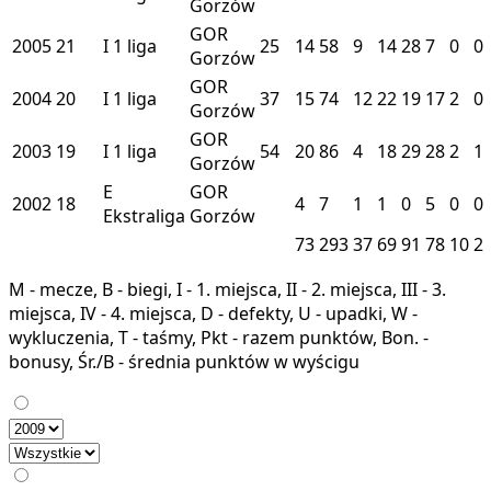
Gorzów
GOR
2005
21
I
1 liga
25
14
58
9
14
28
7
0
0
Gorzów
GOR
2004
20
I
1 liga
37
15
74
12
22
19
17
2
0
Gorzów
GOR
2003
19
I
1 liga
54
20
86
4
18
29
28
2
1
Gorzów
E
GOR
2002
18
4
7
1
1
0
5
0
0
Ekstraliga
Gorzów
73
293
37
69
91
78
10
2
M - mecze, B - biegi, I - 1. miejsca, II - 2. miejsca, III - 3.
miejsca, IV - 4. miejsca, D - defekty, U - upadki, W -
wykluczenia, T - taśmy, Pkt - razem punktów, Bon. -
bonusy, Śr./B - średnia punktów w wyścigu