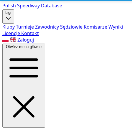
Polish Speed
way Database
Ligi
Kluby
Turnieje
Zawodnicy
Sędziowie
Komisarze
Wyniki
Licencje
Kontakt
Zaloguj
Otwórz menu główne