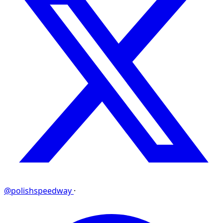
@polishspeedway
·