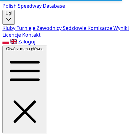
Polish Speed
way Database
Ligi
Kluby
Turnieje
Zawodnicy
Sędziowie
Komisarze
Wyniki
Licencje
Kontakt
Zaloguj
Otwórz menu główne