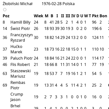
Żłobiński Michał
1976-02-28
Polska
Poz
Wiek
M
B
I
II
III
IV
D
U
W
T
Pkt
Bon
8
Hamill Billy
24
8
41
28
5
2
1
4
0
1
96
2
14
Świst Piotr
26
18
93
39
30
19
3
0
2
0
196
6
Franczyszyn
36
30
18
82
14
29
24
13
2
0
0
124
11
Ryszard
Hućko
37
23
18
73
16
22
18
15
0
1
1
110
10
Marek
39
Paluch Piotr
24
18
84
16
21
24
22
0
0
1
114
17
46
Flis Robert
21
18
66
8
11
31
14
0
1
1
77
19
Staszewski
63
19
18
53
7
7
19
16
1
2
1
54
5
Mariusz
Rembas
69
19
13
31
4
4
5
11
4
2
1
25
2
Piotr
Crump
19
2
7
3
3
1
0
0
1
0
16
0
Jason
Brhel
29
1
4
1
0
0
2
1
0
0
3
0