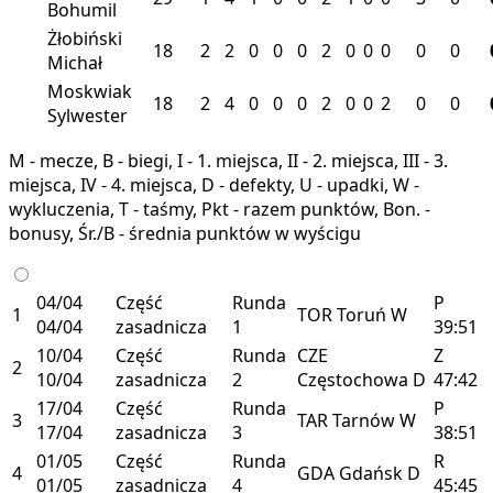
Bohumil
Żłobiński
18
2
2
0
0
0
2
0
0
0
0
0
Michał
Moskwiak
18
2
4
0
0
0
2
0
0
2
0
0
Sylwester
M - mecze, B - biegi, I - 1. miejsca, II - 2. miejsca, III - 3.
miejsca, IV - 4. miejsca, D - defekty, U - upadki, W -
wykluczenia, T - taśmy, Pkt - razem punktów, Bon. -
bonusy, Śr./B - średnia punktów w wyścigu
04/04
Część
Runda
P
1
TOR
Toruń
W
04/04
zasadnicza
1
39:51
10/04
Część
Runda
CZE
Z
2
10/04
zasadnicza
2
Częstochowa
D
47:42
17/04
Część
Runda
P
3
TAR
Tarnów
W
17/04
zasadnicza
3
38:51
01/05
Część
Runda
R
4
GDA
Gdańsk
D
01/05
zasadnicza
4
45:45