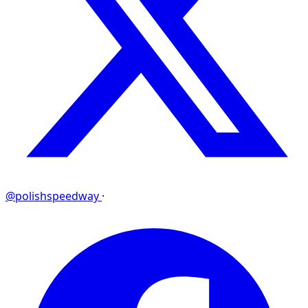
@polishspeedway
·