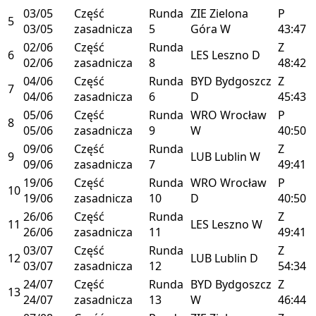
03/05
Część
Runda
ZIE
Zielona
P
5
03/05
zasadnicza
5
Góra
W
43:47
02/06
Część
Runda
Z
6
LES
Leszno
D
02/06
zasadnicza
8
48:42
04/06
Część
Runda
BYD
Bydgoszcz
Z
7
04/06
zasadnicza
6
D
45:43
05/06
Część
Runda
WRO
Wrocław
P
8
05/06
zasadnicza
9
W
40:50
09/06
Część
Runda
Z
9
LUB
Lublin
W
09/06
zasadnicza
7
49:41
19/06
Część
Runda
WRO
Wrocław
P
10
19/06
zasadnicza
10
D
40:50
26/06
Część
Runda
Z
11
LES
Leszno
W
26/06
zasadnicza
11
49:41
03/07
Część
Runda
Z
12
LUB
Lublin
D
03/07
zasadnicza
12
54:34
24/07
Część
Runda
BYD
Bydgoszcz
Z
13
24/07
zasadnicza
13
W
46:44