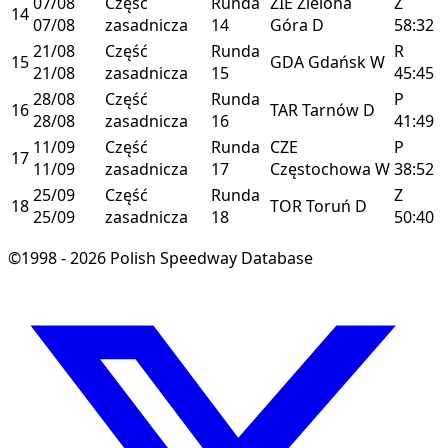
07/08
Część
Runda
ZIE
Zielona
Z
14
07/08
zasadnicza
14
Góra
D
58:32
21/08
Część
Runda
R
15
GDA
Gdańsk
W
21/08
zasadnicza
15
45:45
28/08
Część
Runda
P
16
TAR
Tarnów
D
28/08
zasadnicza
16
41:49
11/09
Część
Runda
CZE
P
17
11/09
zasadnicza
17
Częstochowa
W
38:52
25/09
Część
Runda
Z
18
TOR
Toruń
D
25/09
zasadnicza
18
50:40
©1998 - 2026 Polish Speedway Database