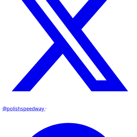
@polishspeedway
·