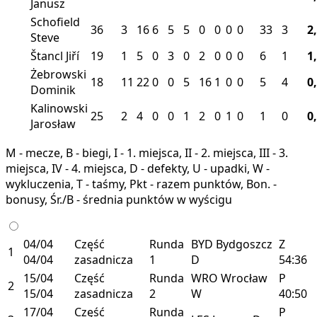
Janusz
Schofield
36
3
16
6
5
5
0
0
0
0
33
3
2
Steve
Štancl Jiří
19
1
5
0
3
0
2
0
0
0
6
1
1
Żebrowski
18
11
22
0
0
5
16
1
0
0
5
4
0
Dominik
Kalinowski
25
2
4
0
0
1
2
0
1
0
1
0
0
Jarosław
M - mecze, B - biegi, I - 1. miejsca, II - 2. miejsca, III - 3.
miejsca, IV - 4. miejsca, D - defekty, U - upadki, W -
wykluczenia, T - taśmy, Pkt - razem punktów, Bon. -
bonusy, Śr./B - średnia punktów w wyścigu
04/04
Część
Runda
BYD
Bydgoszcz
Z
1
04/04
zasadnicza
1
D
54:36
15/04
Część
Runda
WRO
Wrocław
P
2
15/04
zasadnicza
2
W
40:50
17/04
Część
Runda
P