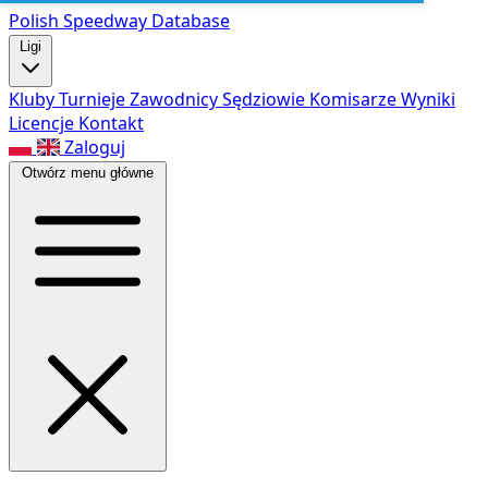
Polish Speed
way Database
Ligi
Kluby
Turnieje
Zawodnicy
Sędziowie
Komisarze
Wyniki
Licencje
Kontakt
Zaloguj
Otwórz menu główne