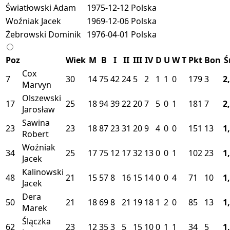
Światłowski Adam
1975-12-12
Polska
Woźniak Jacek
1969-12-06
Polska
Żebrowski Dominik
1976-04-01
Polska
Poz
Wiek
M
B
I
II
III
IV
D
U
W
T
Pkt
Bon
Ś
Cox
7
30
14
75
42
24
5
2
1
1
0
179
3
2
Marvyn
Olszewski
17
25
18
94
39
22
20
7
5
0
1
181
7
2
Jarosław
Sawina
23
23
18
87
23
31
20
9
4
0
0
151
13
1
Robert
Woźniak
34
25
17
75
12
17
32
13
0
0
1
102
23
1
Jacek
Kalinowski
48
21
15
57
8
16
15
14
0
0
4
71
10
1
Jacek
Dera
50
21
18
69
8
21
19
18
1
2
0
85
13
1
Marek
Ślączka
62
23
12
35
3
5
15
10
0
1
1
34
5
1