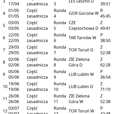
3
LES
Leszno
D
17/04
zasadnicza
3
39:51
01/05
Część
Runda
R
4
GOR
Gorzów
W
01/05
zasadnicza
4
45:45
03/05
Część
Runda
CZE
Z
5
03/05
zasadnicza
5
Częstochowa
D
49:41
22/05
Część
Runda
P
6
TAR
Tarnów
W
22/05
zasadnicza
6
38:50
29/05
Część
Runda
Z
7
TOR
Toruń
D
29/05
zasadnicza
7
52:38
02/06
Część
Runda
ZIE
Zielona
Z
8
02/06
zasadnicza
8
Góra
D
62:28
05/06
Część
Runda
P
9
LUB
Lublin
W
05/06
zasadnicza
9
36:54
19/06
Część
Runda
Z
10
LUB
Lublin
D
19/06
zasadnicza
10
71:19
26/06
Część
Runda
ZIE
Zielona
Z
11
26/06
zasadnicza
11
Góra
W
52:38
03/07
Część
Runda
P
12
TOR
Toruń
W
03/07
zasadnicza
12
42:48