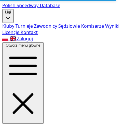
Polish Speed
way Database
Ligi
Kluby
Turnieje
Zawodnicy
Sędziowie
Komisarze
Wyniki
Licencje
Kontakt
Zaloguj
Otwórz menu główne