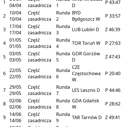
1
P
43:47
04/04
zasadnicza
1
D
10/04
Część
Runda
BYD
2
P
33:57
10/04
zasadnicza
2
Bydgoszcz
W
17/04
Część
Runda
3
LUB
Lublin
D
Z
46:39
17/04
zasadnicza
3
01/05
Część
Runda
4
TOR
Toruń
W
P
27:63
01/05
zasadnicza
4
03/05
Część
Runda
GOR
Gorzów
5
Z
47:43
03/05
zasadnicza
5
D
CZE
22/05
Część
Runda
6
Częstochowa
P
20:40
22/05
zasadnicza
6
W
29/05
Część
Runda
7
LES
Leszno
D
P
44:46
29/05
zasadnicza
7
02/06
Część
Runda
GDA
Gdańsk
8
P
28:62
02/06
zasadnicza
8
W
14/06
Część
Runda
9
TAR
Tarnów
D
Z
49:41
14/06
zasadnicza
9