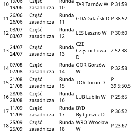
19/06
Część
Runda
10
TAR
Tarnów
W
P
31:59
19/06
zasadnicza
10
26/06
Część
Runda
11
GDA
Gdańsk
D
P
38:52
26/06
zasadnicza
11
03/07
Część
Runda
12
LES
Leszno
W
P
30:60
03/07
zasadnicza
12
CZE
24/07
Część
Runda
13
Częstochowa
Z
52:38
24/07
zasadnicza
13
D
07/08
Część
Runda
GOR
Gorzów
14
P
32:58
07/08
zasadnicza
14
W
21/08
Część
Runda
P
15
TOR
Toruń
D
21/08
zasadnicza
15
39.5:50.5
28/08
Część
Runda
16
LUB
Lublin
W
P
25:65
28/08
zasadnicza
16
11/09
Część
Runda
BYD
17
P
36:52
11/09
zasadnicza
17
Bydgoszcz
D
25/09
Część
Runda
WRO
Wrocław
18
P
23:67
25/09
zasadnicza
18
W