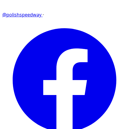
@polishspeedway
·