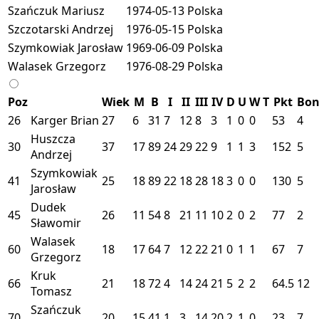
Szańczuk Mariusz
1974-05-13
Polska
Szczotarski Andrzej
1976-05-15
Polska
Szymkowiak Jarosław
1969-06-09
Polska
Walasek Grzegorz
1976-08-29
Polska
Poz
Wiek
M
B
I
II
III
IV
D
U
W
T
Pkt
Bo
26
Karger Brian
27
6
31
7
12
8
3
1
0
0
53
4
Huszcza
30
37
17
89
24
29
22
9
1
1
3
152
5
Andrzej
Szymkowiak
41
25
18
89
22
18
28
18
3
0
0
130
5
Jarosław
Dudek
45
26
11
54
8
21
11
10
2
0
2
77
2
Sławomir
Walasek
60
18
17
64
7
12
22
21
0
1
1
67
7
Grzegorz
Kruk
66
21
18
72
4
14
24
21
5
2
2
64.5
12
Tomasz
Szańczuk
70
20
15
41
1
3
14
20
2
1
0
23
7