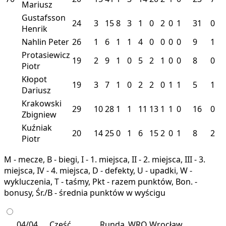
Mariusz
Gustafsson
24
3
15
8
3
1
0
2
0
1
31
0
Henrik
Nahlin Peter
26
1
6
1
1
4
0
0
0
0
9
1
Protasiewicz
19
2
9
1
0
5
2
1
0
0
8
0
Piotr
Kłopot
19
3
7
1
0
2
2
0
1
1
5
1
Dariusz
Krakowski
29
10
28
1
1
11
13
1
1
0
16
0
Zbigniew
Kuźniak
20
14
25
0
1
6
15
2
0
1
8
2
Piotr
M - mecze, B - biegi, I - 1. miejsca, II - 2. miejsca, III - 3.
miejsca, IV - 4. miejsca, D - defekty, U - upadki, W -
wykluczenia, T - taśmy, Pkt - razem punktów, Bon. -
bonusy, Śr./B - średnia punktów w wyścigu
04/04
Część
Runda
WRO
Wrocław