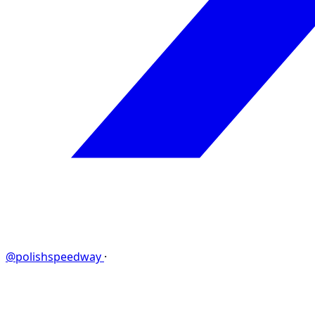
@polishspeedway
·