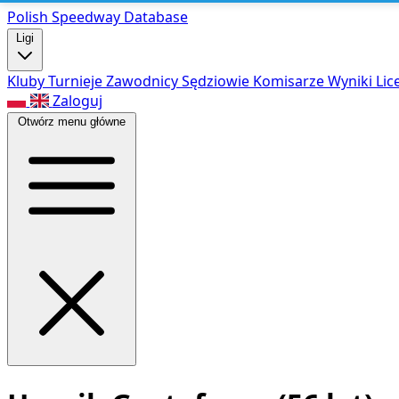
Polish Speed
way Database
Ligi
Kluby
Turnieje
Zawodnicy
Sędziowie
Komisarze
Wyniki
Lic
Zaloguj
Otwórz menu główne