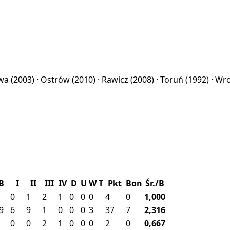
awa
(2003) ·
Ostrów
(2010) ·
Rawicz
(2008) ·
Toruń
(1992) ·
Wr
B
I
II
III
IV
D
U
W
T
Pkt
Bon
Śr./B
0
1
2
1
0
0
0
4
0
1,000
9
6
9
1
0
0
0
3
37
7
2,316
0
0
2
1
0
0
0
2
0
0,667