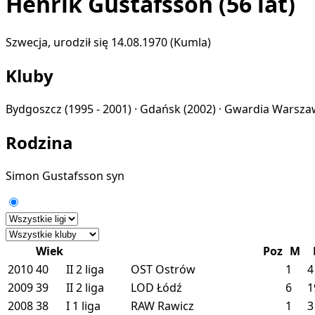
Henrik Gustafsson
(56 lat)
Szwecja, urodził się 14.08.1970 (Kumla)
Kluby
Bydgoszcz
(1995 - 2001) ·
Gdańsk
(2002) ·
Gwardia Warsz
Rodzina
Simon Gustafsson
syn
Wiek
Poz
M
2010
40
II
2 liga
OST
Ostrów
1
4
2009
39
II
2 liga
LOD
Łódź
6
1
2008
38
I
1 liga
RAW
Rawicz
1
3