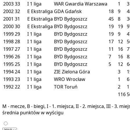
2003
33
I
1 liga
WAR
Gwardia Warszawa
1
3
2002
32
E
Ekstraliga
GDA
Gdańsk
18
9
4
2001
31
E
Ekstraliga
BYD
Bydgoszcz
45
8
3
2000
30
E
Ekstraliga
BYD
Bydgoszcz
19
19
9
1999
29
I
1 liga
BYD
Bydgoszcz
19
9
4
1998
28
I
1 liga
BYD
Bydgoszcz
17
12
5
1997
27
I
1 liga
BYD
Bydgoszcz
11
16
7
1996
26
I
1 liga
BYD
Bydgoszcz
7
16
8
1995
25
I
1 liga
BYD
Bydgoszcz
5
12
6
1994
24
I
1 liga
ZIE
Zielona Góra
3
1
1993
23
I
1 liga
WRO
Wrocław
1
6
1992
22
I
1 liga
TOR
Toruń
2
1
116
5
M - mecze, B - biegi, I - 1. miejsca, II - 2. miejsca, III - 3. 
średnia punktów w wyścigu