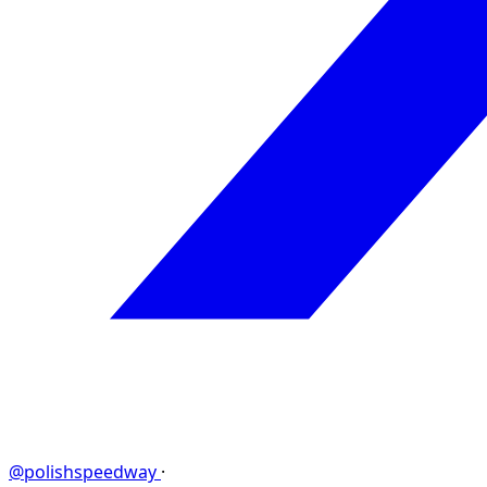
@polishspeedway
·