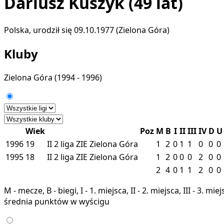
Dariusz Kuszyk
(49 lat)
Polska, urodził się 09.10.1977 (Zielona Góra)
Kluby
Zielona Góra
(1994 - 1996)
Wiek
Poz
M
B
I
II
III
IV
D
U
1996
19
II
2 liga
ZIE
Zielona Góra
1
2
0
1
1
0
0
0
1995
18
II
2 liga
ZIE
Zielona Góra
1
2
0
0
0
2
0
0
2
4
0
1
1
2
0
0
M - mecze, B - biegi, I - 1. miejsca, II - 2. miejsca, III - 3. 
średnia punktów w wyścigu