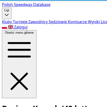
Polish Speed
way Database
Ligi
Kluby
Turnieje
Zawodnicy
Sędziowie
Komisarze
Wyniki
Lic
Zaloguj
Otwórz menu główne