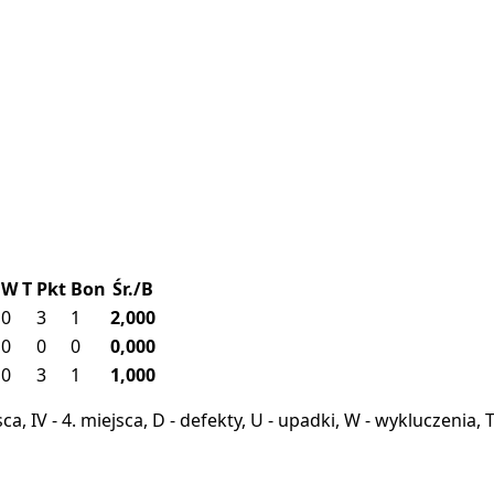
W
T
Pkt
Bon
Śr./B
0
3
1
2,000
0
0
0
0,000
0
3
1
1,000
miejsca, IV - 4. miejsca, D - defekty, U - upadki, W - wykluczeni