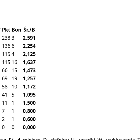
T
Pkt
Bon
Śr./B
238
3
2,591
136
6
2,254
115
4
2,125
115
16
1,637
66
15
1,473
69
19
1,257
58
10
1,172
41
5
1,095
11
1
1,500
7
1
0,800
2
1
0,600
0
0
0,000
miejsca, IV - 4. miejsca, D - defekty, U - upadki, W - wykluczeni