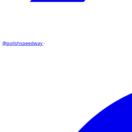
@polishspeedway
·