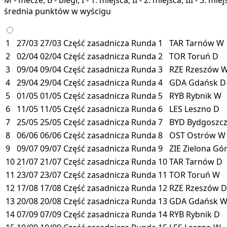
średnia punktów w wyścigu
1
27/03
27/03
Część zasadnicza
Runda 1
TAR
Tarnów
W
2
02/04
02/04
Część zasadnicza
Runda 2
TOR
Toruń
D
3
09/04
09/04
Część zasadnicza
Runda 3
RZE
Rzeszów
4
29/04
29/04
Część zasadnicza
Runda 4
GDA
Gdańsk
D
5
01/05
01/05
Część zasadnicza
Runda 5
RYB
Rybnik
W
6
11/05
11/05
Część zasadnicza
Runda 6
LES
Leszno
D
7
25/05
25/05
Część zasadnicza
Runda 7
BYD
Bydgoszc
8
06/06
06/06
Część zasadnicza
Runda 8
OST
Ostrów
W
9
09/07
09/07
Część zasadnicza
Runda 9
ZIE
Zielona Gó
10
21/07
21/07
Część zasadnicza
Runda 10
TAR
Tarnów
D
11
23/07
23/07
Część zasadnicza
Runda 11
TOR
Toruń
W
12
17/08
17/08
Część zasadnicza
Runda 12
RZE
Rzeszów
D
13
20/08
20/08
Część zasadnicza
Runda 13
GDA
Gdańsk
14
07/09
07/09
Część zasadnicza
Runda 14
RYB
Rybnik
D