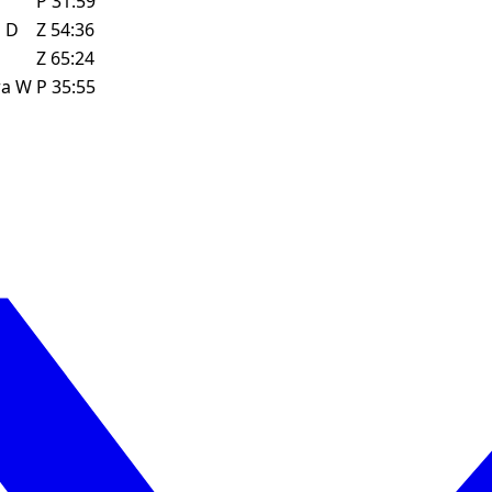
P
31:59
z
D
Z
54:36
Z
65:24
ra
W
P
35:55