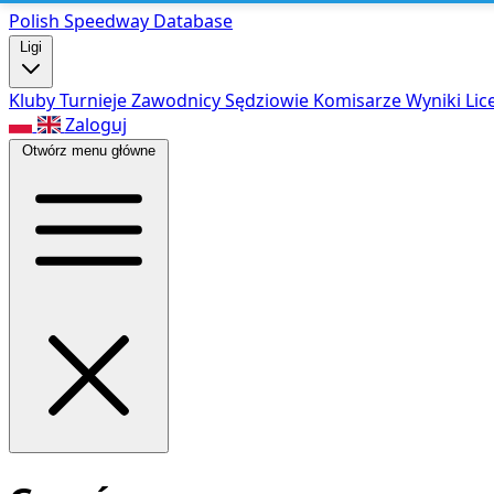
Polish Speed
way Database
Ligi
Kluby
Turnieje
Zawodnicy
Sędziowie
Komisarze
Wyniki
Lic
Zaloguj
Otwórz menu główne