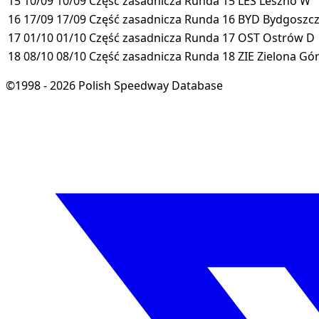
15
10/09
10/09
Część zasadnicza
Runda 15
LES
Leszno
W
16
17/09
17/09
Część zasadnicza
Runda 16
BYD
Bydgoszc
17
01/10
01/10
Część zasadnicza
Runda 17
OST
Ostrów
D
18
08/10
08/10
Część zasadnicza
Runda 18
ZIE
Zielona Gó
©1998 - 2026 Polish Speedway Database