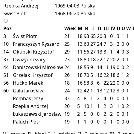
Rzepka Andrzej
1969-04-03
Polska
Świst Piotr
1968-06-20
Polska
Poz
Wiek
M
B
I
II
III
IV
D
U
W
3
Świst Piotr
21
18
93
65
20
3
0
3
1
1
10
Franczyszyn Ryszard
25
13
63
27
24
7
3
2
0
0
14
Okupski Krzysztof
29
11
56
27
13
8
1
4
0
3
37
Owiżyc Cezary
23
18
80
18
22
17
20
2
0
1
44
Daniszewski Mirosław
24
18
55
9
14
11
19
0
0
2
51
Grzelak Krzysztof
26
18
70
5
16
22
18
6
1
2
56
Hućko Marek
18
16
58
8
6
22
22
0
0
0
60
Gała Jarosław
24
12
42
1
13
12
12
3
0
1
Rembas Jerzy
33
4
8
1
2
4
0
0
0
1
Rzepka Andrzej
20
5
10
1
1
2
3
1
0
2
Łukaszewski Jarosław
19
2
5
0
0
2
2
0
0
1
Paluch Piotr
19
1
1
0
0
0
1
0
0
0
M - mecze, B - biegi, I - 1. miejsca, II - 2. miejsca, III - 3. 