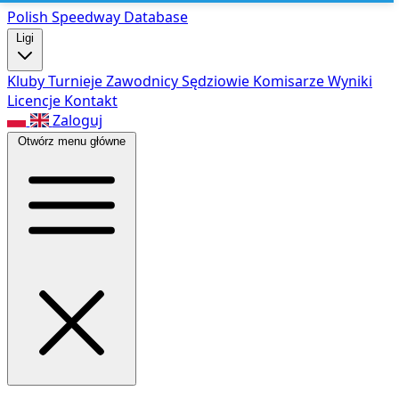
Polish Speed
way Database
Ligi
Kluby
Turnieje
Zawodnicy
Sędziowie
Komisarze
Wyniki
Licencje
Kontakt
Zaloguj
Otwórz menu główne