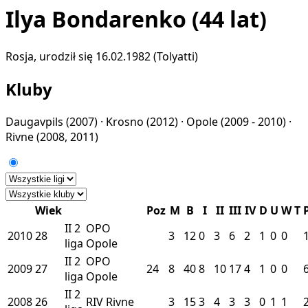
Ilya Bondarenko
(44 lat)
Rosja, urodził się 16.02.1982 (Tolyatti)
Kluby
Daugavpils
(2007) ·
Krosno
(2012) ·
Opole
(2009 - 2010) ·
Rivne
(2008, 2011)
Wiek
Poz
M
B
I
II
III
IV
D
U
W
T
II
2
OPO
2010
28
3
12
0
3
6
2
1
0
0
liga
Opole
II
2
OPO
2009
27
24
8
40
8
10
17
4
1
0
0
liga
Opole
II
2
2008
26
RIV
Rivne
3
15
3
4
3
3
0
1
1