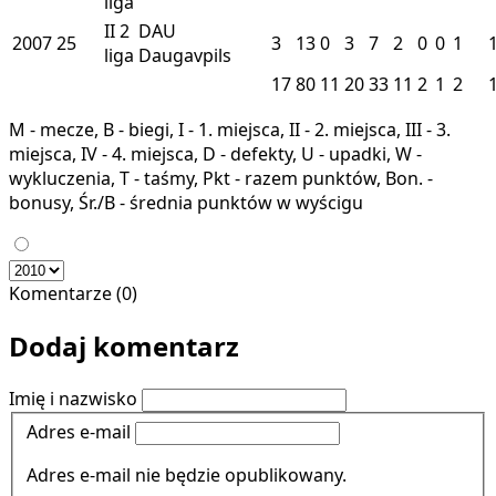
liga
II
2
DAU
2007
25
3
13
0
3
7
2
0
0
1
liga
Daugavpils
17
80
11
20
33
11
2
1
2
M - mecze, B - biegi, I - 1. miejsca, II - 2. miejsca, III - 3.
miejsca, IV - 4. miejsca, D - defekty, U - upadki, W -
wykluczenia, T - taśmy, Pkt - razem punktów, Bon. -
bonusy, Śr./B - średnia punktów w wyścigu
Komentarze (0)
Dodaj komentarz
Imię i nazwisko
Adres e-mail
Adres e-mail nie będzie opublikowany.