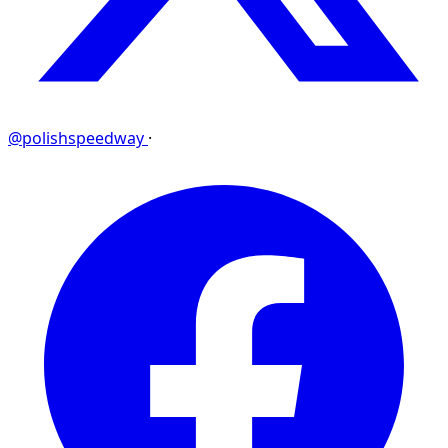
@polishspeedway
·