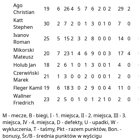
Ago
19
6
26
4
5
7
6
2
0
2
29
2
Christian
Katt
30
2
7
2
0
1
3
0
1
0
7
0
Stephen
Ivanov
25
5
15
2
3
2
8
0
0
0
14
0
Roman
Mikorski
20
7
23
1
4
6
9
0
0
3
17
4
Mateusz
Holub Jan
18
2
6
1
0
1
3
0
0
1
4
0
Czerwiński
21
1
3
0
0
2
0
0
0
1
2
0
Marek
Fleger Kamil
19
6
18
3
0
2
9
0
0
4
11
0
Wallner
23
2
5
0
1
0
1
2
1
0
2
0
Friedrich
M - mecze, B - biegi, I - 1. miejsca, II - 2. miejsca, III - 3.
miejsca, IV - 4. miejsca, D - defekty, U - upadki, W -
wykluczenia, T - taśmy, Pkt - razem punktów, Bon. -
bonusy, Śr./B - średnia punktów w wyścigu