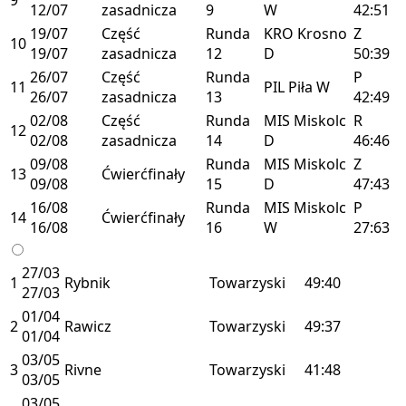
12/07
zasadnicza
9
W
42:51
19/07
Część
Runda
KRO
Krosno
Z
10
19/07
zasadnicza
12
D
50:39
26/07
Część
Runda
P
11
PIL
Piła
W
26/07
zasadnicza
13
42:49
02/08
Część
Runda
MIS
Miskolc
R
12
02/08
zasadnicza
14
D
46:46
09/08
Runda
MIS
Miskolc
Z
13
Ćwierćfinały
09/08
15
D
47:43
16/08
Runda
MIS
Miskolc
P
14
Ćwierćfinały
16/08
16
W
27:63
27/03
1
Rybnik
Towarzyski
49:40
27/03
01/04
2
Rawicz
Towarzyski
49:37
01/04
03/05
3
Rivne
Towarzyski
41:48
03/05
03/05