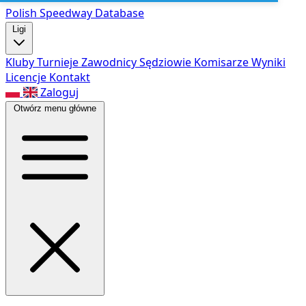
Polish Speed
way Database
Ligi
Kluby
Turnieje
Zawodnicy
Sędziowie
Komisarze
Wyniki
Licencje
Kontakt
Zaloguj
Otwórz menu główne