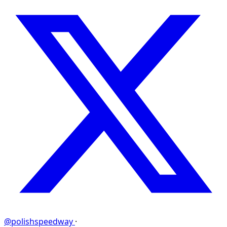
@polishspeedway
·