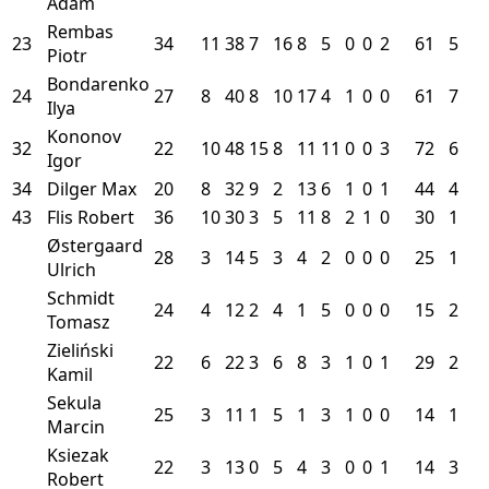
Adam
Rembas
23
34
11
38
7
16
8
5
0
0
2
61
5
Piotr
Bondarenko
24
27
8
40
8
10
17
4
1
0
0
61
7
Ilya
Kononov
32
22
10
48
15
8
11
11
0
0
3
72
6
Igor
34
Dilger Max
20
8
32
9
2
13
6
1
0
1
44
4
43
Flis Robert
36
10
30
3
5
11
8
2
1
0
30
1
Østergaard
28
3
14
5
3
4
2
0
0
0
25
1
Ulrich
Schmidt
24
4
12
2
4
1
5
0
0
0
15
2
Tomasz
Zieliński
22
6
22
3
6
8
3
1
0
1
29
2
Kamil
Sekula
25
3
11
1
5
1
3
1
0
0
14
1
Marcin
Ksiezak
22
3
13
0
5
4
3
0
0
1
14
3
Robert