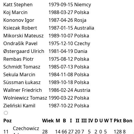
Katt Stephen
1979-09-15
Niemcy
Koj Marcin
1988-03-27
Polska
Kononov Igor
1987-04-26
Rosja
Ksiezak Robert
1987-01-15
Australia
Mikorski Mateusz
1989-10-07
Polska
Ondrašík Pavel
1975-12-10
Czechy
Østergaard Ulrich
1981-04-19
Dania
Rembas Piotr
1975-08-12
Polska
Schmidt Tomasz
1985-07-13
Polska
Sekula Marcin
1984-11-08
Polska
Süssman Łukasz
1989-10-18
Polska
Wallner Friedrich
1986-02-24
Austria
Wolniewicz Tomasz
1990-03-22
Polska
Zieliński Kamil
1987-10-22
Polska
Poz
Wiek
M
B
I
II
III
IV
D
U
W
T
Pkt
Bon
Czechowicz
11
28
14
66
27
20
7
5
2
0
5
128
8