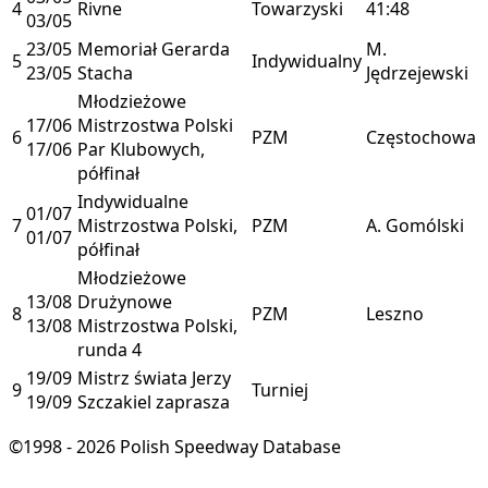
4
Rivne
Towarzyski
41:48
03/05
23/05
Memoriał Gerarda
M.
5
Indywidualny
23/05
Stacha
Jędrzejewski
Młodzieżowe
17/06
Mistrzostwa Polski
6
PZM
Częstochowa
17/06
Par Klubowych,
półfinał
Indywidualne
01/07
7
Mistrzostwa Polski,
PZM
A. Gomólski
01/07
półfinał
Młodzieżowe
13/08
Drużynowe
8
PZM
Leszno
13/08
Mistrzostwa Polski,
runda 4
19/09
Mistrz świata Jerzy
9
Turniej
19/09
Szczakiel zaprasza
©1998 - 2026 Polish Speedway Database