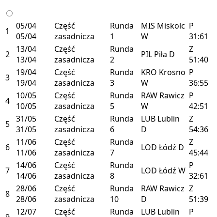
05/04
Część
Runda
MIS
Miskolc
P
1
05/04
zasadnicza
1
W
31:61
13/04
Część
Runda
Z
2
PIL
Piła
D
13/04
zasadnicza
2
51:40
19/04
Część
Runda
KRO
Krosno
P
3
19/04
zasadnicza
3
W
36:55
10/05
Część
Runda
RAW
Rawicz
P
4
10/05
zasadnicza
5
W
42:51
31/05
Część
Runda
LUB
Lublin
Z
5
31/05
zasadnicza
6
D
54:36
11/06
Część
Runda
Z
6
LOD
Łódź
D
11/06
zasadnicza
7
45:44
14/06
Część
Runda
P
7
LOD
Łódź
W
14/06
zasadnicza
8
32:61
28/06
Część
Runda
RAW
Rawicz
Z
8
28/06
zasadnicza
10
D
51:39
12/07
Część
Runda
LUB
Lublin
P
9