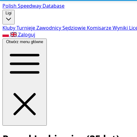
Polish Speed
way Database
Ligi
Kluby
Turnieje
Zawodnicy
Sędziowie
Komisarze
Wyniki
Lic
Zaloguj
Otwórz menu główne