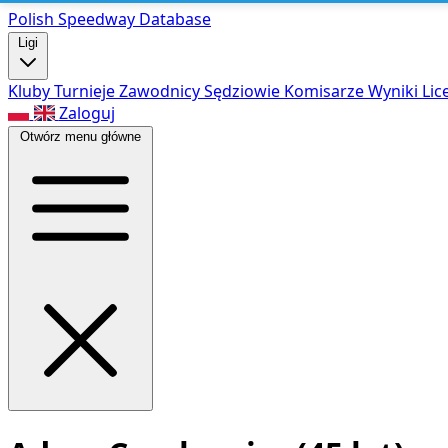
Polish Speed
way Database
Ligi
Kluby
Turnieje
Zawodnicy
Sędziowie
Komisarze
Wyniki
Lic
Zaloguj
Otwórz menu główne