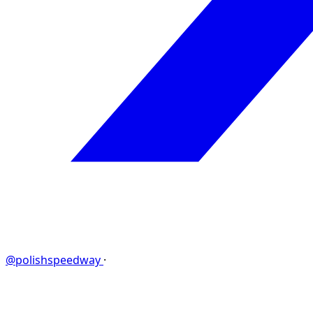
@polishspeedway
·