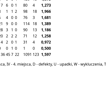
17
6
0
1
80
4
1,273
8
1
1
2
98
18
1,966
5
4
0
0
76
3
1,681
21
9
0
0
114
18
1,389
28
3
1
0
90
13
1,186
20
2
2
2
71
12
1,258
14
2
0
1
31
4
0,972
0
0
1
0
1
0
0,500
136
45
7
22
1091
123
1,597
miejsca, IV - 4. miejsca, D - defekty, U - upadki, W - wykluczeni