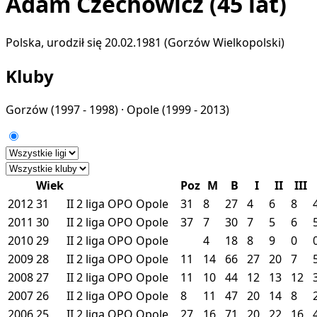
Adam Czechowicz
(45 lat)
Polska, urodził się 20.02.1981 (Gorzów Wielkopolski)
Kluby
Gorzów
(1997 - 1998) ·
Opole
(1999 - 2013)
Wiek
Poz
M
B
I
II
III
2012
31
II
2 liga
OPO
Opole
31
8
27
4
6
8
2011
30
II
2 liga
OPO
Opole
37
7
30
7
5
6
2010
29
II
2 liga
OPO
Opole
4
18
8
9
0
2009
28
II
2 liga
OPO
Opole
11
14
66
27
20
7
2008
27
II
2 liga
OPO
Opole
11
10
44
12
13
12
2007
26
II
2 liga
OPO
Opole
8
11
47
20
14
8
2006
25
II
2 liga
OPO
Opole
27
16
71
20
22
16