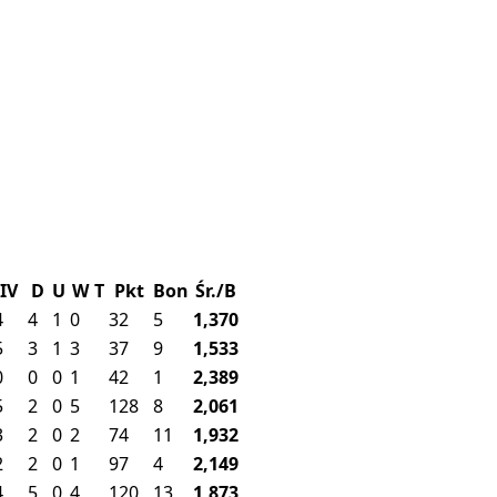
IV
D
U
W
T
Pkt
Bon
Śr./B
4
4
1
0
32
5
1,370
5
3
1
3
37
9
1,533
0
0
0
1
42
1
2,389
5
2
0
5
128
8
2,061
3
2
0
2
74
11
1,932
2
2
0
1
97
4
2,149
4
5
0
4
120
13
1,873