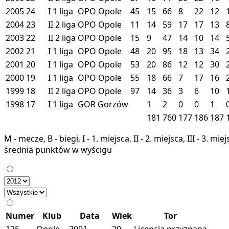
2005
24
I
1 liga
OPO
Opole
45
15
66
8
22
12
2004
23
II
2 liga
OPO
Opole
11
14
59
17
17
13
2003
22
II
2 liga
OPO
Opole
15
9
47
14
10
14
2002
21
I
1 liga
OPO
Opole
48
20
95
18
13
34
2001
20
I
1 liga
OPO
Opole
53
20
86
12
12
30
2000
19
I
1 liga
OPO
Opole
55
18
66
7
17
16
1999
18
II
2 liga
OPO
Opole
97
14
36
3
6
10
1998
17
I
1 liga
GOR
Gorzów
1
2
0
0
1
181
760
177
186
187
M - mecze, B - biegi, I - 1. miejsca, II - 2. miejsca, III - 3. 
średnia punktów w wyścigu
Numer
Klub
Data
Wiek
Tor
125
Opole
2001
20
Licencja przyznana