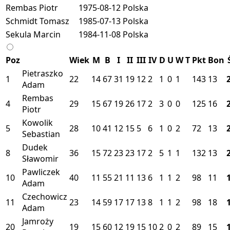
Rembas Piotr
1975-08-12
Polska
Schmidt Tomasz
1985-07-13
Polska
Sekula Marcin
1984-11-08
Polska
Poz
Wiek
M
B
I
II
III
IV
D
U
W
T
Pkt
Bon
Pietraszko
1
22
14
67
31
19
12
2
1
0
1
143
13
Adam
Rembas
4
29
15
67
19
26
17
2
3
0
0
125
16
Piotr
Kowolik
5
28
10
41
12
15
5
6
1
0
2
72
13
Sebastian
Dudek
8
36
15
72
23
23
17
2
5
1
1
132
13
Sławomir
Pawliczek
10
40
11
55
21
11
13
6
1
1
2
98
11
Adam
Czechowicz
11
23
14
59
17
17
13
8
1
1
2
98
18
Adam
Jamroży
20
19
15
60
12
19
15
10
2
0
2
89
15