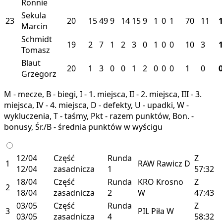
Ronnie
Sekula
23
20
15
49
9
14
15
9
1
0
1
70
11
Marcin
Schmidt
19
2
7
1
2
3
0
1
0
0
10
3
Tomasz
Blaut
20
1
3
0
0
1
2
0
0
0
1
0
Grzegorz
M - mecze, B - biegi, I - 1. miejsca, II - 2. miejsca, III - 3.
miejsca, IV - 4. miejsca, D - defekty, U - upadki, W -
wykluczenia, T - taśmy, Pkt - razem punktów, Bon. -
bonusy, Śr./B - średnia punktów w wyścigu
12/04
Część
Runda
Z
1
RAW
Rawicz
D
12/04
zasadnicza
1
57:32
18/04
Część
Runda
KRO
Krosno
Z
2
18/04
zasadnicza
2
W
47:43
03/05
Część
Runda
Z
3
PIL
Piła
W
03/05
zasadnicza
4
58:32