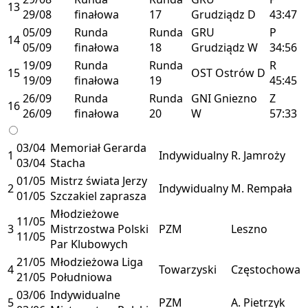
13
29/08
finałowa
17
Grudziądz
D
43:47
05/09
Runda
Runda
GRU
P
14
05/09
finałowa
18
Grudziądz
W
34:56
19/09
Runda
Runda
R
15
OST
Ostrów
D
19/09
finałowa
19
45:45
26/09
Runda
Runda
GNI
Gniezno
Z
16
26/09
finałowa
20
W
57:33
03/04
Memoriał Gerarda
1
Indywidualny
R. Jamroży
03/04
Stacha
01/05
Mistrz świata Jerzy
2
Indywidualny
M. Rempała
01/05
Szczakiel zaprasza
Młodzieżowe
11/05
3
Mistrzostwa Polski
PZM
Leszno
11/05
Par Klubowych
21/05
Młodzieżowa Liga
4
Towarzyski
Częstochowa
21/05
Południowa
03/06
Indywidualne
5
PZM
A. Pietrzyk