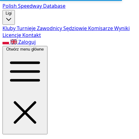
Polish Speed
way Database
Ligi
Kluby
Turnieje
Zawodnicy
Sędziowie
Komisarze
Wyniki
Licencje
Kontakt
Zaloguj
Otwórz menu główne