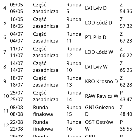
09/05
Część
Runda
Z
4
LVI
Lviv
D
09/05
zasadnicza
5
54:36
16/05
Część
Runda
Z
5
LOD
Łódź
D
16/05
zasadnicza
3
57:32
04/07
Część
Runda
Z
6
PIL
Piła
D
04/07
zasadnicza
11
67:23
11/07
Część
Runda
Z
7
LOD
Łódź
W
11/07
zasadnicza
12
66:22
14/07
Część
Runda
Z
8
LVI
Lviv
W
14/07
zasadnicza
10
65:25
18/07
Część
Runda
Z
9
KRO
Krosno
D
18/07
zasadnicza
13
62:28
25/07
Część
Runda
P
10
RAW
Rawicz
W
25/07
zasadnicza
14
43:47
08/08
Runda
Runda
GNI
Gniezno
Z
11
08/08
finałowa
15
D
48:40
22/08
Runda
Runda
OST
Ostrów
P
12
22/08
finałowa
16
W
35:55
29/08
Runda
Runda
GRU
P