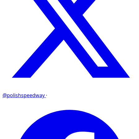
@polishspeedway
·