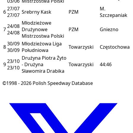
03/06
Mistrzostwa Polski
27/07
M.
6
Srebrny Kask
PZM
27/07
Szczepaniak
Młodzieżowe
24/08
7
Drużynowe
PZM
Gniezno
24/08
Mistrzostwa Polski
30/09
Młodzieżowa Liga
8
Towarzyski
Częstochowa
30/09
Południowa
Drużyna Piotra Żyto
23/10
9
- Drużyna
Towarzyski
44:46
23/10
Sławomira Drabika
©1998 - 2026 Polish Speedway Database