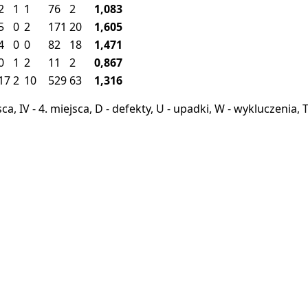
2
1
1
76
2
1,083
5
0
2
171
20
1,605
4
0
0
82
18
1,471
0
1
2
11
2
0,867
17
2
10
529
63
1,316
miejsca, IV - 4. miejsca, D - defekty, U - upadki, W - wykluczeni