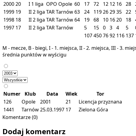
2000
20
I
1 liga
OPO
Opole
60
17
72
12
12
16
28
1999
19
II
2 liga
TAR
Tarnów
63
24
119
26
29
35
22
1998
18
II
2 liga
TAR
Tarnów
64
19
68
10
16
20
18
1997
17
II
2 liga
TAR
Tarnów
5
15
0
3
4
5
107
450
76
92
116
137
M - mecze, B - biegi, I - 1. miejsca, II - 2. miejsca, III - 3. 
średnia punktów w wyścigu
Numer
Klub
Data
Wiek
Tor
126
Opole
2001
21
Licencja przyznana
1441
Tarnów
25.03.1997
17
Zielona Góra
Komentarze (0)
Dodaj komentarz