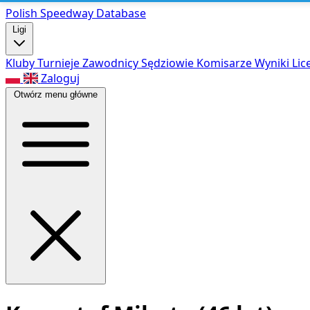
Polish Speed
way Database
Ligi
Kluby
Turnieje
Zawodnicy
Sędziowie
Komisarze
Wyniki
Lic
Zaloguj
Otwórz menu główne