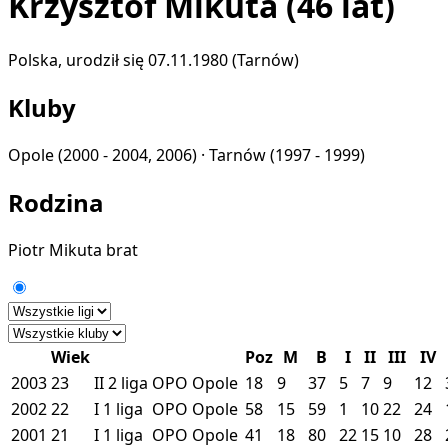
Krzysztof Mikuta
(46 lat)
Polska, urodził się 07.11.1980 (Tarnów)
Kluby
Opole
(2000 - 2004, 2006) ·
Tarnów
(1997 - 1999)
Rodzina
Piotr Mikuta
brat
Wiek
Poz
M
B
I
II
III
IV
2003
23
II
2 liga
OPO
Opole
18
9
37
5
7
9
12
2002
22
I
1 liga
OPO
Opole
58
15
59
1
10
22
24
2001
21
I
1 liga
OPO
Opole
41
18
80
22
15
10
28