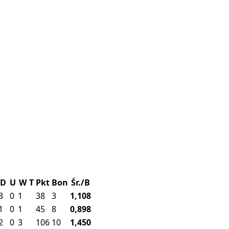
D
U
W
T
Pkt
Bon
Śr./B
3
0
1
38
3
1,108
1
0
1
45
8
0,898
2
0
3
106
10
1,450