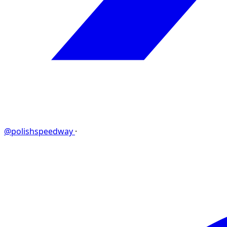
@polishspeedway
·