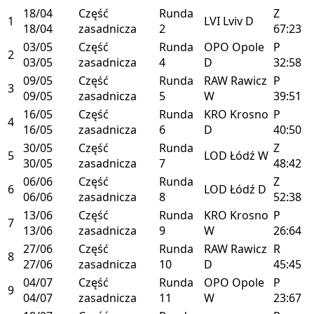
18/04
Część
Runda
Z
1
LVI
Lviv
D
18/04
zasadnicza
2
67:23
03/05
Część
Runda
OPO
Opole
P
2
03/05
zasadnicza
4
D
32:58
09/05
Część
Runda
RAW
Rawicz
P
3
09/05
zasadnicza
5
W
39:51
16/05
Część
Runda
KRO
Krosno
P
4
16/05
zasadnicza
6
D
40:50
30/05
Część
Runda
Z
5
LOD
Łódź
W
30/05
zasadnicza
7
48:42
06/06
Część
Runda
Z
6
LOD
Łódź
D
06/06
zasadnicza
8
52:38
13/06
Część
Runda
KRO
Krosno
P
7
13/06
zasadnicza
9
W
26:64
27/06
Część
Runda
RAW
Rawicz
R
8
27/06
zasadnicza
10
D
45:45
04/07
Część
Runda
OPO
Opole
P
9
04/07
zasadnicza
11
W
23:67