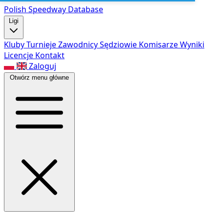
Polish Speed
way Database
Ligi
Kluby
Turnieje
Zawodnicy
Sędziowie
Komisarze
Wyniki
Licencje
Kontakt
Zaloguj
Otwórz menu główne