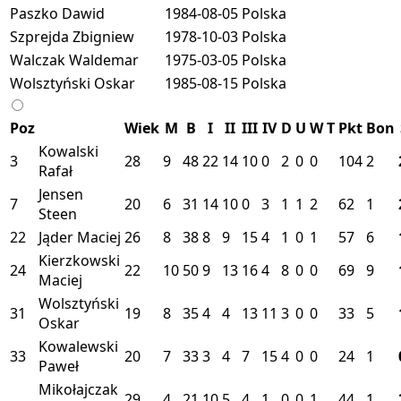
Paszko Dawid
1984-08-05
Polska
Szprejda Zbigniew
1978-10-03
Polska
Walczak Waldemar
1975-03-05
Polska
Wolsztyński Oskar
1985-08-15
Polska
Poz
Wiek
M
B
I
II
III
IV
D
U
W
T
Pkt
Bon
Kowalski
3
28
9
48
22
14
10
0
2
0
0
104
2
Rafał
Jensen
7
20
6
31
14
10
0
3
1
1
2
62
1
Steen
22
Jąder Maciej
26
8
38
8
9
15
4
1
0
1
57
6
Kierzkowski
24
22
10
50
9
13
16
4
8
0
0
69
9
Maciej
Wolsztyński
31
19
8
35
4
4
13
11
3
0
0
33
5
Oskar
Kowalewski
33
20
7
33
3
4
7
15
4
0
0
24
1
Paweł
Mikołajczak
29
4
21
10
5
4
1
0
0
1
44
1