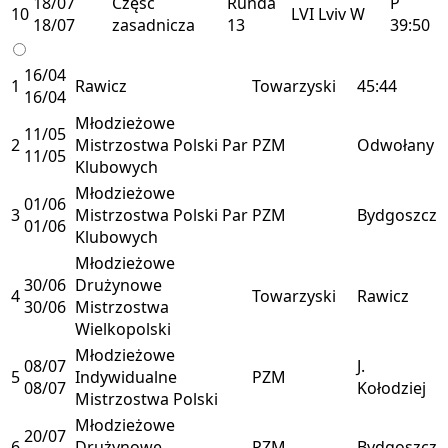
18/07
Część
Runda
P
10
LVI
Lviv
W
18/07
zasadnicza
13
39:50
16/04
1
Rawicz
Towarzyski
45:44
16/04
Młodzieżowe
11/05
2
Mistrzostwa Polski Par
PZM
Odwołany
11/05
Klubowych
Młodzieżowe
01/06
3
Mistrzostwa Polski Par
PZM
Bydgoszcz
01/06
Klubowych
Młodzieżowe
30/06
Drużynowe
4
Towarzyski
Rawicz
30/06
Mistrzostwa
Wielkopolski
Młodzieżowe
08/07
J.
5
Indywidualne
PZM
08/07
Kołodziej
Mistrzostwa Polski
Młodzieżowe
20/07
6
Drużynowe
PZM
Bydgoszcz