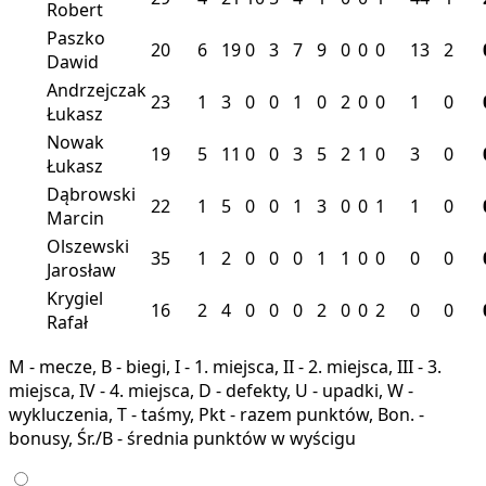
Robert
Paszko
20
6
19
0
3
7
9
0
0
0
13
2
Dawid
Andrzejczak
23
1
3
0
0
1
0
2
0
0
1
0
Łukasz
Nowak
19
5
11
0
0
3
5
2
1
0
3
0
Łukasz
Dąbrowski
22
1
5
0
0
1
3
0
0
1
1
0
Marcin
Olszewski
35
1
2
0
0
0
1
1
0
0
0
0
Jarosław
Krygiel
16
2
4
0
0
0
2
0
0
2
0
0
Rafał
M - mecze, B - biegi, I - 1. miejsca, II - 2. miejsca, III - 3.
miejsca, IV - 4. miejsca, D - defekty, U - upadki, W -
wykluczenia, T - taśmy, Pkt - razem punktów, Bon. -
bonusy, Śr./B - średnia punktów w wyścigu