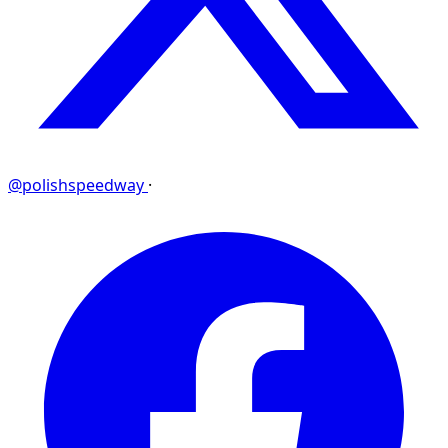
@polishspeedway
·