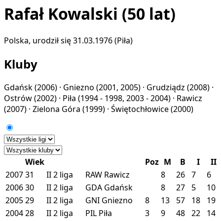
Rafał Kowalski
(50 lat)
Polska, urodził się 31.03.1976 (Piła)
Kluby
Gdańsk
(2006) ·
Gniezno
(2001, 2005) ·
Grudziądz
(2008) ·
Ostrów
(2002) ·
Piła
(1994 - 1998, 2003 - 2004) ·
Rawicz
(2007) ·
Zielona Góra
(1999) ·
Świętochłowice
(2000)
Wiek
Poz
M
B
I
II
2007
31
II
2 liga
RAW
Rawicz
8
26
7
6
2006
30
II
2 liga
GDA
Gdańsk
8
27
5
10
2005
29
II
2 liga
GNI
Gniezno
8
13
57
18
19
2004
28
II
2 liga
PIL
Piła
3
9
48
22
14