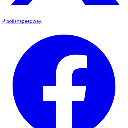
@polishspeedway
·