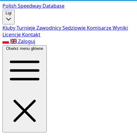
Polish Speed
way Database
Ligi
Kluby
Turnieje
Zawodnicy
Sędziowie
Komisarze
Wyniki
Licencje
Kontakt
Zaloguj
Otwórz menu główne