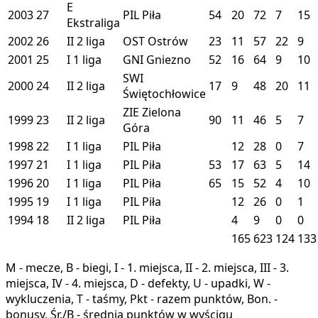
E
2003
27
PIL
Piła
54
20
72
7
15
Ekstraliga
2002
26
II
2 liga
OST
Ostrów
23
11
57
22
9
2001
25
I
1 liga
GNI
Gniezno
52
16
64
9
10
SWI
2000
24
II
2 liga
17
9
48
20
11
Świętochłowice
ZIE
Zielona
1999
23
II
2 liga
90
11
46
5
7
Góra
1998
22
I
1 liga
PIL
Piła
12
28
0
7
1997
21
I
1 liga
PIL
Piła
53
17
63
5
14
1996
20
I
1 liga
PIL
Piła
65
15
52
4
10
1995
19
I
1 liga
PIL
Piła
12
26
0
1
1994
18
II
2 liga
PIL
Piła
4
9
0
0
165
623
124
133
M - mecze, B - biegi, I - 1. miejsca, II - 2. miejsca, III - 3.
miejsca, IV - 4. miejsca, D - defekty, U - upadki, W -
wykluczenia, T - taśmy, Pkt - razem punktów, Bon. -
bonusy, Śr./B - średnia punktów w wyścigu