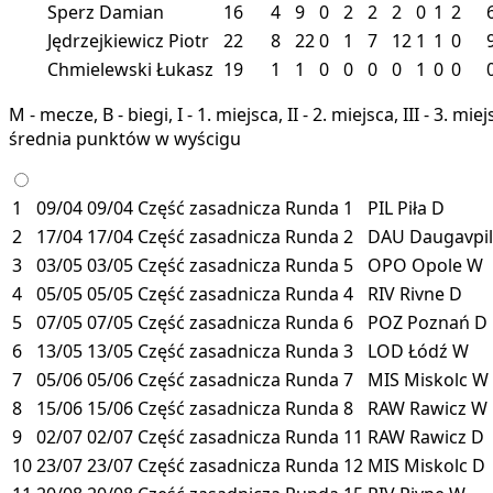
Sperz Damian
16
4
9
0
2
2
2
0
1
2
Jędrzejkiewicz Piotr
22
8
22
0
1
7
12
1
1
0
Chmielewski Łukasz
19
1
1
0
0
0
0
1
0
0
M - mecze, B - biegi, I - 1. miejsca, II - 2. miejsca, III - 3. 
średnia punktów w wyścigu
1
09/04
09/04
Część zasadnicza
Runda 1
PIL
Piła
D
2
17/04
17/04
Część zasadnicza
Runda 2
DAU
Daugavpi
3
03/05
03/05
Część zasadnicza
Runda 5
OPO
Opole
W
4
05/05
05/05
Część zasadnicza
Runda 4
RIV
Rivne
D
5
07/05
07/05
Część zasadnicza
Runda 6
POZ
Poznań
D
6
13/05
13/05
Część zasadnicza
Runda 3
LOD
Łódź
W
7
05/06
05/06
Część zasadnicza
Runda 7
MIS
Miskolc
W
8
15/06
15/06
Część zasadnicza
Runda 8
RAW
Rawicz
W
9
02/07
02/07
Część zasadnicza
Runda 11
RAW
Rawicz
D
10
23/07
23/07
Część zasadnicza
Runda 12
MIS
Miskolc
D