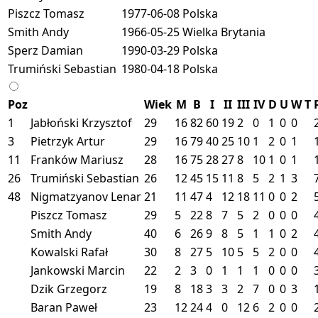
Piszcz Tomasz
1977-06-08
Polska
Smith Andy
1966-05-25
Wielka Brytania
Sperz Damian
1990-03-29
Polska
Trumiński Sebastian
1980-04-18
Polska
Poz
Wiek
M
B
I
II
III
IV
D
U
W
T
1
Jabłoński Krzysztof
29
16
82
60
19
2
0
1
0
0
3
Pietrzyk Artur
29
16
79
40
25
10
1
2
0
1
11
Franków Mariusz
28
16
75
28
27
8
10
1
0
1
26
Trumiński Sebastian
26
12
45
15
11
8
5
2
1
3
48
Nigmatzyanov Lenar
21
11
47
4
12
18
11
0
0
2
Piszcz Tomasz
29
5
22
8
7
5
2
0
0
0
Smith Andy
40
6
26
9
8
5
1
1
0
2
Kowalski Rafał
30
8
27
5
10
5
5
2
0
0
Jankowski Marcin
22
2
3
0
1
1
1
0
0
0
Dzik Grzegorz
19
8
18
3
3
2
7
0
0
3
Baran Paweł
23
12
24
4
0
12
6
2
0
0