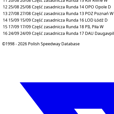
11
20/08
20/08
Część zasadnicza
Runda 15
RIV
Rivne
W
12
25/08
25/08
Część zasadnicza
Runda 14
OPO
Opole
D
13
27/08
27/08
Część zasadnicza
Runda 13
POZ
Poznań
W
14
15/09
15/09
Część zasadnicza
Runda 16
LOD
Łódź
D
15
17/09
17/09
Część zasadnicza
Runda 18
PIL
Piła
W
16
24/09
24/09
Część zasadnicza
Runda 17
DAU
Daugavpi
©1998 - 2026 Polish Speedway Database