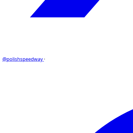
@polishspeedway
·