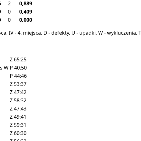
6
2
0,889
9
0
0,409
0
0
0,000
miejsca, IV - 4. miejsca, D - defekty, U - upadki, W - wykluczeni
Z
65:25
ls
W
P
40:50
P
44:46
Z
53:37
Z
47:42
Z
58:32
Z
47:43
Z
49:41
Z
59:31
Z
60:30