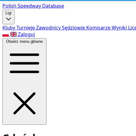
Polish Speed
way Database
Ligi
Kluby
Turnieje
Zawodnicy
Sędziowie
Komisarze
Wyniki
Lic
Zaloguj
Otwórz menu główne