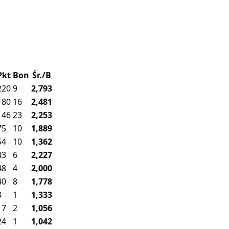
Pkt
Bon
Śr./B
220
9
2,793
180
16
2,481
146
23
2,253
75
10
1,889
54
10
1,362
43
6
2,227
48
4
2,000
40
8
1,778
3
1
1,333
17
2
1,056
24
1
1,042