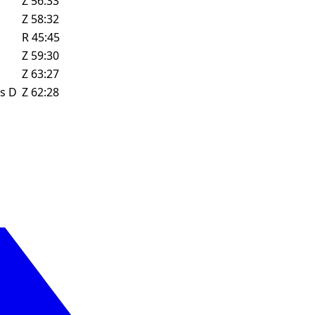
Z
56:33
Z
58:32
R
45:45
Z
59:30
Z
63:27
ls
D
Z
62:28