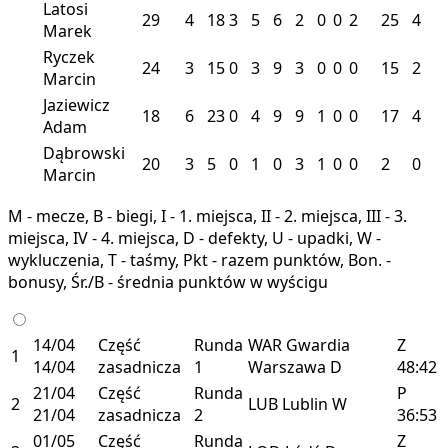
Latosi
29
4
18
3
5
6
2
0
0
2
25
4
Marek
Ryczek
24
3
15
0
3
9
3
0
0
0
15
2
Marcin
Jaziewicz
18
6
23
0
4
9
9
1
0
0
17
4
Adam
Dąbrowski
20
3
5
0
1
0
3
1
0
0
2
0
Marcin
M - mecze, B - biegi, I - 1. miejsca, II - 2. miejsca, III - 3.
miejsca, IV - 4. miejsca, D - defekty, U - upadki, W -
wykluczenia, T - taśmy, Pkt - razem punktów, Bon. -
bonusy, Śr./B - średnia punktów w wyścigu
14/04
Część
Runda
WAR
Gwardia
Z
1
14/04
zasadnicza
1
Warszawa
D
48:42
21/04
Część
Runda
P
2
LUB
Lublin
W
21/04
zasadnicza
2
36:53
01/05
Część
Runda
Z