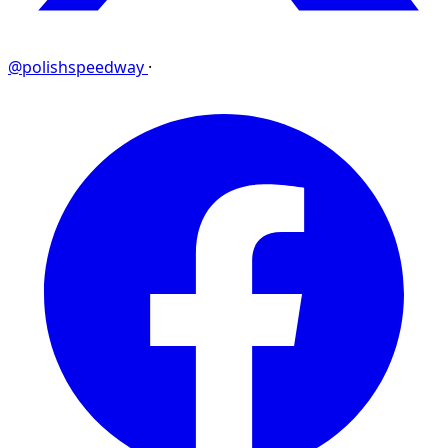
@polishspeedway
·