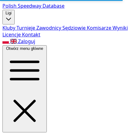
Polish Speed
way Database
Ligi
Kluby
Turnieje
Zawodnicy
Sędziowie
Komisarze
Wyniki
Licencje
Kontakt
Zaloguj
Otwórz menu główne