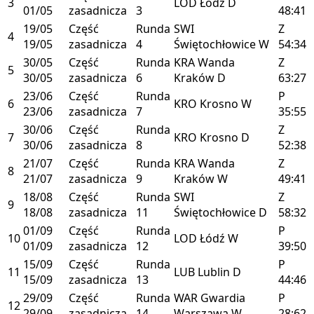
3
LOD
Łódź
D
01/05
zasadnicza
3
48:41
19/05
Część
Runda
SWI
Z
4
19/05
zasadnicza
4
Świętochłowice
W
54:34
30/05
Część
Runda
KRA
Wanda
Z
5
30/05
zasadnicza
6
Kraków
D
63:27
23/06
Część
Runda
P
6
KRO
Krosno
W
23/06
zasadnicza
7
35:55
30/06
Część
Runda
Z
7
KRO
Krosno
D
30/06
zasadnicza
8
52:38
21/07
Część
Runda
KRA
Wanda
Z
8
21/07
zasadnicza
9
Kraków
W
49:41
18/08
Część
Runda
SWI
Z
9
18/08
zasadnicza
11
Świętochłowice
D
58:32
01/09
Część
Runda
P
10
LOD
Łódź
W
01/09
zasadnicza
12
39:50
15/09
Część
Runda
P
11
LUB
Lublin
D
15/09
zasadnicza
13
44:46
29/09
Część
Runda
WAR
Gwardia
P
12
29/09
zasadnicza
14
Warszawa
W
28:62