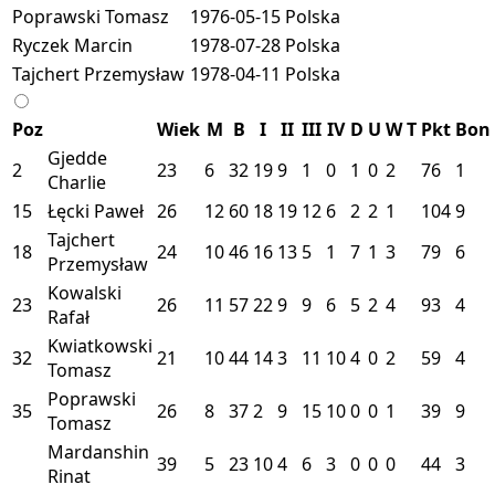
Poprawski Tomasz
1976-05-15
Polska
Ryczek Marcin
1978-07-28
Polska
Tajchert Przemysław
1978-04-11
Polska
Poz
Wiek
M
B
I
II
III
IV
D
U
W
T
Pkt
Bon
Gjedde
2
23
6
32
19
9
1
0
1
0
2
76
1
Charlie
15
Łęcki Paweł
26
12
60
18
19
12
6
2
2
1
104
9
Tajchert
18
24
10
46
16
13
5
1
7
1
3
79
6
Przemysław
Kowalski
23
26
11
57
22
9
9
6
5
2
4
93
4
Rafał
Kwiatkowski
32
21
10
44
14
3
11
10
4
0
2
59
4
Tomasz
Poprawski
35
26
8
37
2
9
15
10
0
0
1
39
9
Tomasz
Mardanshin
39
5
23
10
4
6
3
0
0
0
44
3
Rinat