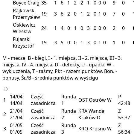
Boyce Craig
35
1
6
1
2
2
1
0
0
0
9
0
Rajkowski
19
3
6
2
0
1
2
0
1
0
7
0
Przemysław
Ośkiewicz
24
1
4
0
1
0
3
0
0
0
2
0
Wiesław
Fujarski
19
3
5
0
0
1
3
0
1
0
1
0
Krzysztof
M - mecze, B - biegi, I - 1. miejsca, II - 2. miejsca, III - 3.
miejsca, IV - 4. miejsca, D - defekty, U - upadki, W -
wykluczenia, T - taśmy, Pkt - razem punktów, Bon. -
bonusy, Śr./B - średnia punktów w wyścigu
14/04
Część
Runda
P
1
OST
Ostrów
W
14/04
zasadnicza
1
42:48
21/04
Część
Runda
KRA
Wanda
Z
2
21/04
zasadnicza
2
Kraków
D
53:37
01/05
Część
Runda
Z
3
KRO
Krosno
W
01/05
zasadnicza
3
56:34