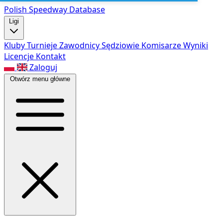
Polish Speed
way Database
Ligi
Kluby
Turnieje
Zawodnicy
Sędziowie
Komisarze
Wyniki
Licencje
Kontakt
Zaloguj
Otwórz menu główne