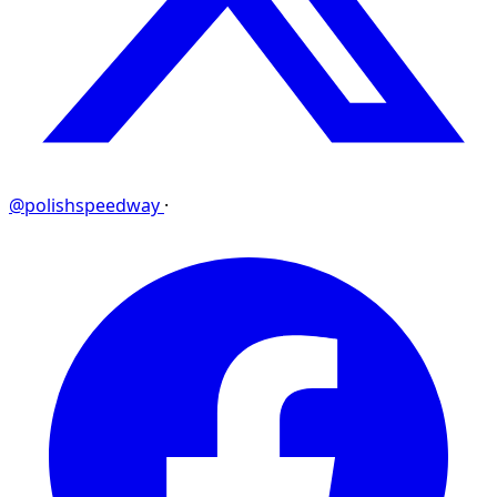
@polishspeedway
·