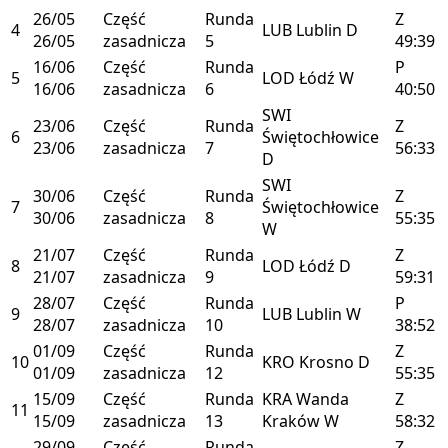
26/05
Część
Runda
Z
4
LUB
Lublin
D
26/05
zasadnicza
5
49:39
16/06
Część
Runda
P
5
LOD
Łódź
W
16/06
zasadnicza
6
40:50
SWI
23/06
Część
Runda
Z
6
Świętochłowice
23/06
zasadnicza
7
56:33
D
SWI
30/06
Część
Runda
Z
7
Świętochłowice
30/06
zasadnicza
8
55:35
W
21/07
Część
Runda
Z
8
LOD
Łódź
D
21/07
zasadnicza
9
59:31
28/07
Część
Runda
P
9
LUB
Lublin
W
28/07
zasadnicza
10
38:52
01/09
Część
Runda
Z
10
KRO
Krosno
D
01/09
zasadnicza
12
55:35
15/09
Część
Runda
KRA
Wanda
Z
11
15/09
zasadnicza
13
Kraków
W
58:32
29/09
Część
Runda
Z