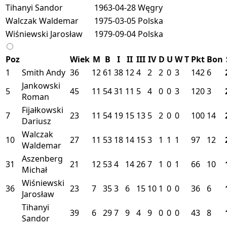
Tihanyi Sandor
1963-04-28
Węgry
Walczak Waldemar
1975-03-05
Polska
Wiśniewski Jarosław
1979-09-04
Polska
Poz
Wiek
M
B
I
II
III
IV
D
U
W
T
Pkt
Bon
1
Smith Andy
36
12
61
38
12
4
2
2
0
3
142
6
Jankowski
5
45
11
54
31
11
5
4
0
0
3
120
3
Roman
Fijałkowski
7
23
11
54
19
15
13
5
2
0
0
100
14
Dariusz
Walczak
10
27
11
53
18
14
15
3
1
1
1
97
12
Waldemar
Aszenberg
31
21
12
53
4
14
26
7
1
0
1
66
10
Michał
Wiśniewski
36
23
7
35
3
6
15
10
1
0
0
36
6
Jarosław
Tihanyi
39
6
29
7
9
4
9
0
0
0
43
8
Sandor