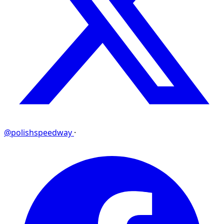
@polishspeedway
·