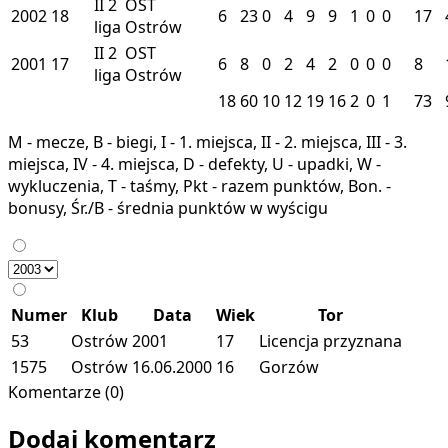
II
2
OST
2002
18
6
23
0
4
9
9
1
0
0
17
liga
Ostrów
II
2
OST
2001
17
6
8
0
2
4
2
0
0
0
8
liga
Ostrów
18
60
10
12
19
16
2
0
1
73
M - mecze, B - biegi, I - 1. miejsca, II - 2. miejsca, III - 3.
miejsca, IV - 4. miejsca, D - defekty, U - upadki, W -
wykluczenia, T - taśmy, Pkt - razem punktów, Bon. -
bonusy, Śr./B - średnia punktów w wyścigu
Numer
Klub
Data
Wiek
Tor
53
Ostrów
2001
17
Licencja przyznana
1575
Ostrów
16.06.2000
16
Gorzów
Komentarze (0)
Dodaj komentarz