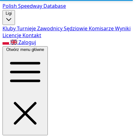
Polish Speed
way Database
Ligi
Kluby
Turnieje
Zawodnicy
Sędziowie
Komisarze
Wyniki
Licencje
Kontakt
Zaloguj
Otwórz menu główne