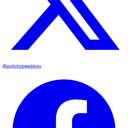
@polishspeedway
·