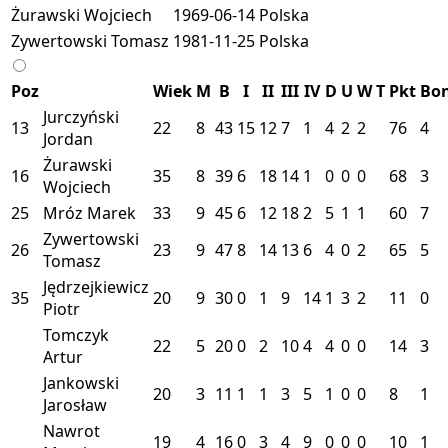
Żurawski Wojciech
1969-06-14
Polska
Zywertowski Tomasz
1981-11-25
Polska
Poz
Wiek
M
B
I
II
III
IV
D
U
W
T
Pkt
Bo
Jurczyński
13
22
8
43
15
12
7
1
4
2
2
76
4
Jordan
Żurawski
16
35
8
39
6
18
14
1
0
0
0
68
3
Wojciech
25
Mróz Marek
33
9
45
6
12
18
2
5
1
1
60
7
Zywertowski
26
23
9
47
8
14
13
6
4
0
2
65
5
Tomasz
Jędrzejkiewicz
35
20
9
30
0
1
9
14
1
3
2
11
0
Piotr
Tomczyk
22
5
20
0
2
10
4
4
0
0
14
3
Artur
Jankowski
20
3
11
1
1
3
5
1
0
0
8
1
Jarosław
Nawrot
19
4
16
0
3
4
9
0
0
0
10
1