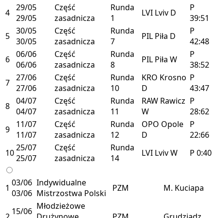
29/05
Część
Runda
P
4
LVI
Lviv
D
29/05
zasadnicza
1
39:51
30/05
Część
Runda
P
5
PIL
Piła
D
30/05
zasadnicza
7
42:48
06/06
Część
Runda
P
6
PIL
Piła
W
06/06
zasadnicza
8
38:52
27/06
Część
Runda
KRO
Krosno
P
7
27/06
zasadnicza
10
D
43:47
04/07
Część
Runda
RAW
Rawicz
P
8
04/07
zasadnicza
11
W
28:62
11/07
Część
Runda
OPO
Opole
P
9
11/07
zasadnicza
12
D
22:66
25/07
Część
Runda
10
LVI
Lviv
W
P
0:40
25/07
zasadnicza
14
03/06
Indywidualne
1
PZM
M. Kuciapa
03/06
Mistrzostwa Polski
Młodzieżowe
15/06
2
Drużynowe
PZM
Grudziądz