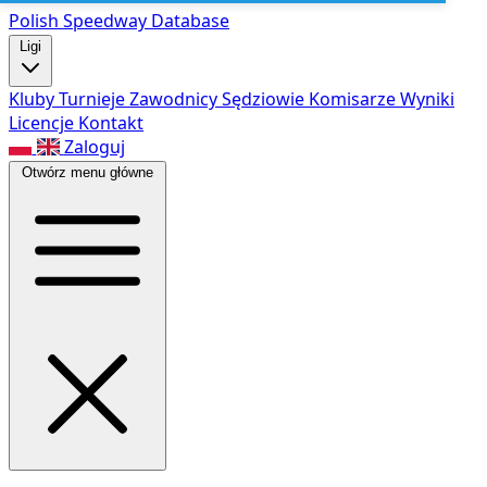
Polish Speed
way Database
Ligi
Kluby
Turnieje
Zawodnicy
Sędziowie
Komisarze
Wyniki
Licencje
Kontakt
Zaloguj
Otwórz menu główne