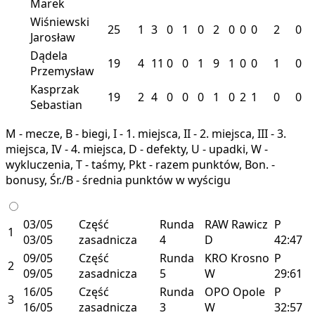
Marek
Wiśniewski
25
1
3
0
1
0
2
0
0
0
2
0
Jarosław
Dądela
19
4
11
0
0
1
9
1
0
0
1
0
Przemysław
Kasprzak
19
2
4
0
0
0
1
0
2
1
0
0
Sebastian
M - mecze, B - biegi, I - 1. miejsca, II - 2. miejsca, III - 3.
miejsca, IV - 4. miejsca, D - defekty, U - upadki, W -
wykluczenia, T - taśmy, Pkt - razem punktów, Bon. -
bonusy, Śr./B - średnia punktów w wyścigu
03/05
Część
Runda
RAW
Rawicz
P
1
03/05
zasadnicza
4
D
42:47
09/05
Część
Runda
KRO
Krosno
P
2
09/05
zasadnicza
5
W
29:61
16/05
Część
Runda
OPO
Opole
P
3
16/05
zasadnicza
3
W
32:57