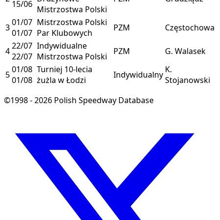
15/06
Mistrzostwa Polski
01/07
Mistrzostwa Polski
3
PZM
Częstochowa
01/07
Par Klubowych
22/07
Indywidualne
4
PZM
G. Walasek
22/07
Mistrzostwa Polski
01/08
Turniej 10-lecia
K.
5
Indywidualny
01/08
żużla w Łodzi
Stojanowski
©1998 - 2026 Polish Speedway Database