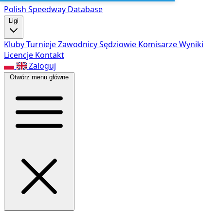
Polish Speed
way Database
Ligi
Kluby
Turnieje
Zawodnicy
Sędziowie
Komisarze
Wyniki
Licencje
Kontakt
Zaloguj
Otwórz menu główne