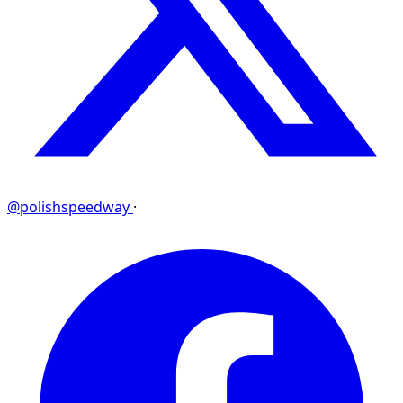
@polishspeedway
·