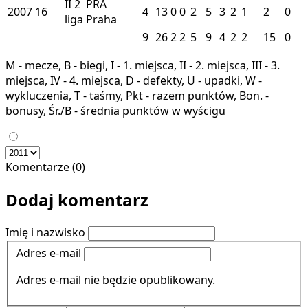
II
2
PRA
2007
16
4
13
0
0
2
5
3
2
1
2
0
liga
Praha
9
26
2
2
5
9
4
2
2
15
0
M - mecze, B - biegi, I - 1. miejsca, II - 2. miejsca, III - 3.
miejsca, IV - 4. miejsca, D - defekty, U - upadki, W -
wykluczenia, T - taśmy, Pkt - razem punktów, Bon. -
bonusy, Śr./B - średnia punktów w wyścigu
Komentarze (0)
Dodaj komentarz
Imię i nazwisko
Adres e-mail
Adres e-mail nie będzie opublikowany.