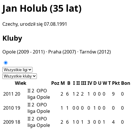
Jan Holub
(35 lat)
Czechy, urodził się 07.08.1991
Kluby
Opole
(2009 - 2011) ·
Praha
(2007) ·
Tarnów
(2012)
Wiek
Poz
M
B
I
II
III
IV
D
U
W
T
Pkt
Bon
II
2
OPO
2011
20
2
6
1
2
2
1
0
0
0
9
0
liga
Opole
II
2
OPO
2010
19
1
1
0
0
0
0
1
0
0
0
0
liga
Opole
II
2
OPO
2009
18
2
6
1
0
1
3
0
0
1
4
0
liga
Opole