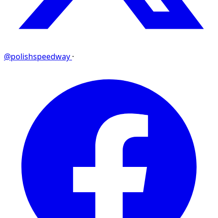
@polishspeedway
·