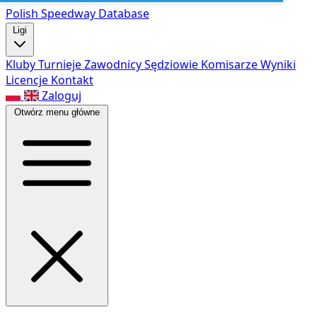
Polish Speed
way Database
Ligi
Kluby
Turnieje
Zawodnicy
Sędziowie
Komisarze
Wyniki
Licencje
Kontakt
Zaloguj
Otwórz menu główne