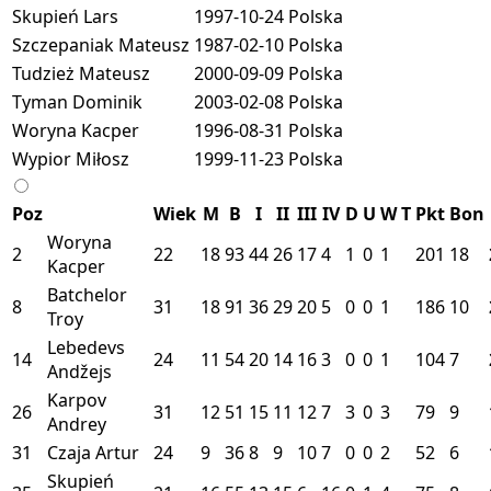
Skupień Lars
1997-10-24
Polska
Szczepaniak Mateusz
1987-02-10
Polska
Tudzież Mateusz
2000-09-09
Polska
Tyman Dominik
2003-02-08
Polska
Woryna Kacper
1996-08-31
Polska
Wypior Miłosz
1999-11-23
Polska
Poz
Wiek
M
B
I
II
III
IV
D
U
W
T
Pkt
Bon
Woryna
2
22
18
93
44
26
17
4
1
0
1
201
18
Kacper
Batchelor
8
31
18
91
36
29
20
5
0
0
1
186
10
Troy
Lebedevs
14
24
11
54
20
14
16
3
0
0
1
104
7
Andžejs
Karpov
26
31
12
51
15
11
12
7
3
0
3
79
9
Andrey
31
Czaja Artur
24
9
36
8
9
10
7
0
0
2
52
6
Skupień