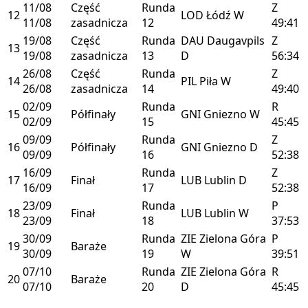
11/08
Część
Runda
Z
12
LOD
Łódź
W
11/08
zasadnicza
12
49:41
19/08
Część
Runda
DAU
Daugavpils
Z
13
19/08
zasadnicza
13
D
56:34
26/08
Część
Runda
Z
14
PIL
Piła
W
26/08
zasadnicza
14
49:40
02/09
Runda
R
15
Półfinały
GNI
Gniezno
W
02/09
15
45:45
09/09
Runda
Z
16
Półfinały
GNI
Gniezno
D
09/09
16
52:38
16/09
Runda
Z
17
Finał
LUB
Lublin
D
16/09
17
52:38
23/09
Runda
P
18
Finał
LUB
Lublin
W
23/09
18
37:53
30/09
Runda
ZIE
Zielona Góra
P
19
Baraże
30/09
19
W
39:51
07/10
Runda
ZIE
Zielona Góra
R
20
Baraże
07/10
20
D
45:45