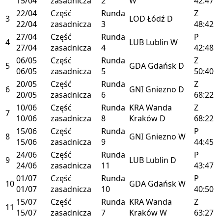
15/04
zasadnicza
2
W
42:47
22/04
Część
Runda
Z
3
LOD
Łódź
D
22/04
zasadnicza
3
48:42
27/04
Część
Runda
P
4
LUB
Lublin
W
27/04
zasadnicza
4
42:48
06/05
Część
Runda
Z
5
GDA
Gdańsk
D
06/05
zasadnicza
5
50:40
20/05
Część
Runda
Z
6
GNI
Gniezno
D
20/05
zasadnicza
6
68:22
10/06
Część
Runda
KRA
Wanda
Z
7
10/06
zasadnicza
8
Kraków
D
68:22
15/06
Część
Runda
P
8
GNI
Gniezno
W
15/06
zasadnicza
9
44:45
24/06
Część
Runda
P
9
LUB
Lublin
D
24/06
zasadnicza
11
43:47
01/07
Część
Runda
P
10
GDA
Gdańsk
W
01/07
zasadnicza
10
40:50
15/07
Część
Runda
KRA
Wanda
Z
11
15/07
zasadnicza
7
Kraków
W
63:27