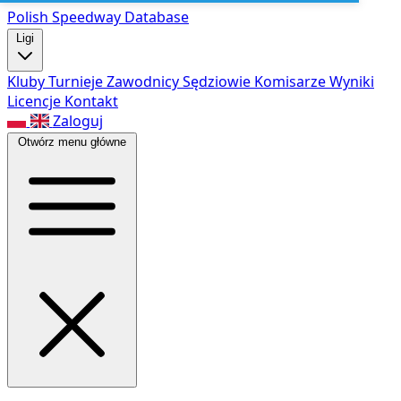
Polish Speed
way Database
Ligi
Kluby
Turnieje
Zawodnicy
Sędziowie
Komisarze
Wyniki
Licencje
Kontakt
Zaloguj
Otwórz menu główne