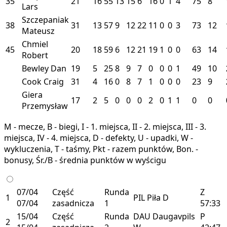
35
21
16
55
13
15
6
16
0
1
4
75
8
Lars
Szczepaniak
38
31
13
57
9
12
22
11
0
0
3
73
12
Mateusz
Chmiel
45
20
18
59
6
12
21
19
1
0
0
63
14
Robert
Bewley Dan
19
5
25
8
9
7
0
0
0
1
49
10
Cook Craig
31
4
16
0
8
7
1
0
0
0
23
9
Giera
17
2
5
0
0
0
2
0
1
1
0
0
Przemysław
M - mecze, B - biegi, I - 1. miejsca, II - 2. miejsca, III - 3.
miejsca, IV - 4. miejsca, D - defekty, U - upadki, W -
wykluczenia, T - taśmy, Pkt - razem punktów, Bon. -
bonusy, Śr./B - średnia punktów w wyścigu
07/04
Część
Runda
Z
1
PIL
Piła
D
07/04
zasadnicza
1
57:33
15/04
Część
Runda
DAU
Daugavpils
P
2