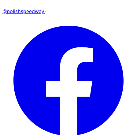
@polishspeedway
·