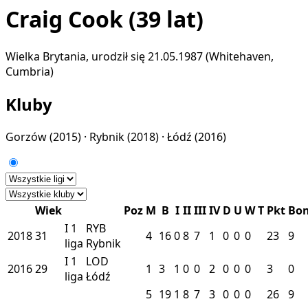
Craig Cook
(39 lat)
Wielka Brytania, urodził się 21.05.1987 (Whitehaven,
Cumbria)
Kluby
Gorzów
(2015) ·
Rybnik
(2018) ·
Łódź
(2016)
Wiek
Poz
M
B
I
II
III
IV
D
U
W
T
Pkt
Bo
I
1
RYB
2018
31
4
16
0
8
7
1
0
0
0
23
9
liga
Rybnik
I
1
LOD
2016
29
1
3
1
0
0
2
0
0
0
3
0
liga
Łódź
5
19
1
8
7
3
0
0
0
26
9