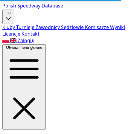
Polish Speed
way Database
Ligi
Kluby
Turnieje
Zawodnicy
Sędziowie
Komisarze
Wyniki
Licencje
Kontakt
Zaloguj
Otwórz menu główne