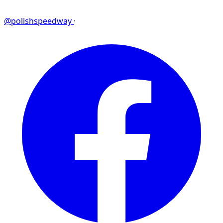
@polishspeedway
·