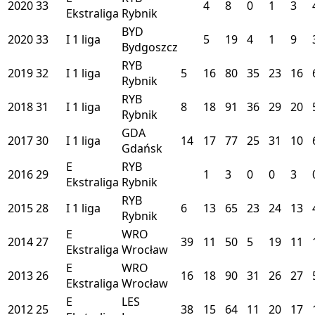
2020
33
4
8
0
1
3
Ekstraliga
Rybnik
BYD
2020
33
I
1 liga
5
19
4
1
9
Bydgoszcz
RYB
2019
32
I
1 liga
5
16
80
35
23
16
Rybnik
RYB
2018
31
I
1 liga
8
18
91
36
29
20
Rybnik
GDA
2017
30
I
1 liga
14
17
77
25
31
10
Gdańsk
E
RYB
2016
29
1
3
0
0
3
Ekstraliga
Rybnik
RYB
2015
28
I
1 liga
6
13
65
23
24
13
Rybnik
E
WRO
2014
27
39
11
50
5
19
11
Ekstraliga
Wrocław
E
WRO
2013
26
16
18
90
31
26
27
Ekstraliga
Wrocław
E
LES
2012
25
38
15
64
11
20
17