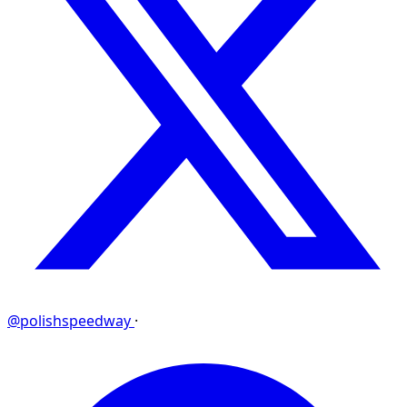
@polishspeedway
·