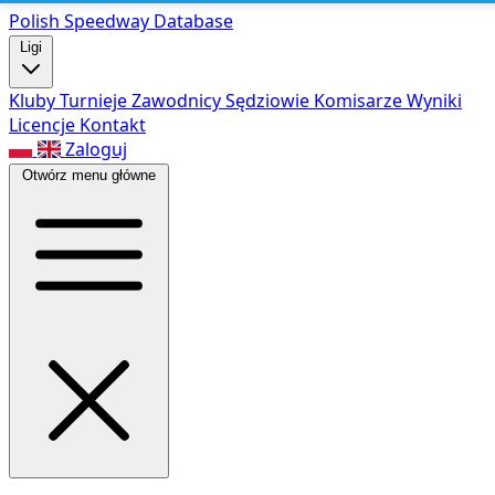
Polish Speed
way Database
Ligi
Kluby
Turnieje
Zawodnicy
Sędziowie
Komisarze
Wyniki
Licencje
Kontakt
Zaloguj
Otwórz menu główne