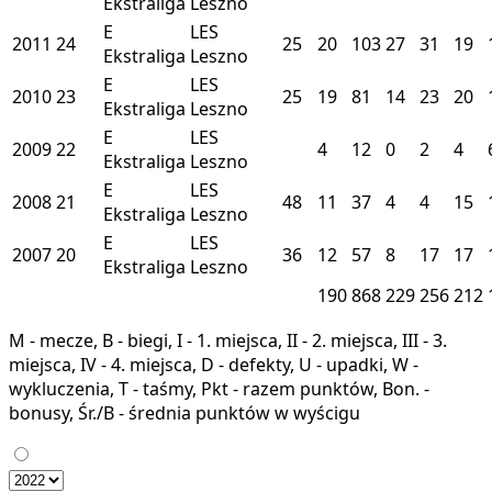
Ekstraliga
Leszno
E
LES
2011
24
25
20
103
27
31
19
Ekstraliga
Leszno
E
LES
2010
23
25
19
81
14
23
20
Ekstraliga
Leszno
E
LES
2009
22
4
12
0
2
4
Ekstraliga
Leszno
E
LES
2008
21
48
11
37
4
4
15
Ekstraliga
Leszno
E
LES
2007
20
36
12
57
8
17
17
Ekstraliga
Leszno
190
868
229
256
212
M - mecze, B - biegi, I - 1. miejsca, II - 2. miejsca, III - 3.
miejsca, IV - 4. miejsca, D - defekty, U - upadki, W -
wykluczenia, T - taśmy, Pkt - razem punktów, Bon. -
bonusy, Śr./B - średnia punktów w wyścigu