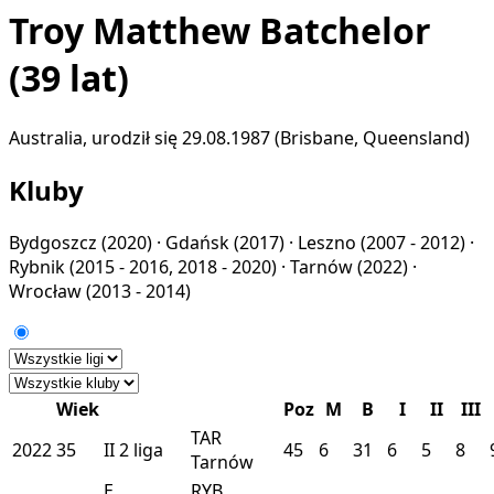
Troy Matthew Batchelor
(39 lat)
Australia, urodził się 29.08.1987 (Brisbane, Queensland)
Kluby
Bydgoszcz
(2020) ·
Gdańsk
(2017) ·
Leszno
(2007 - 2012) ·
Rybnik
(2015 - 2016, 2018 - 2020) ·
Tarnów
(2022) ·
Wrocław
(2013 - 2014)
Wiek
Poz
M
B
I
II
III
TAR
2022
35
II
2 liga
45
6
31
6
5
8
Tarnów
E
RYB