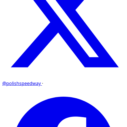
@polishspeedway
·