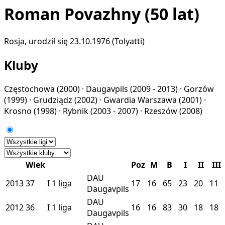
Roman Povazhny
(50 lat)
Rosja, urodził się 23.10.1976 (Tolyatti)
Kluby
Częstochowa
(2000) ·
Daugavpils
(2009 - 2013) ·
Gorzów
(1999) ·
Grudziądz
(2002) ·
Gwardia Warszawa
(2001) ·
Krosno
(1998) ·
Rybnik
(2003 - 2007) ·
Rzeszów
(2008)
Wiek
Poz
M
B
I
II
III
DAU
2013
37
I
1 liga
17
16
65
23
20
11
Daugavpils
DAU
2012
36
I
1 liga
16
16
83
30
18
18
Daugavpils