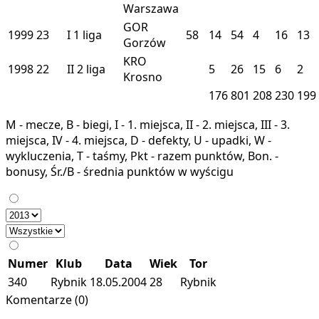
Warszawa
GOR
1999
23
I
1 liga
58
14
54
4
16
13
Gorzów
KRO
1998
22
II
2 liga
5
26
15
6
2
Krosno
176
801
208
230
199
M - mecze, B - biegi, I - 1. miejsca, II - 2. miejsca, III - 3.
miejsca, IV - 4. miejsca, D - defekty, U - upadki, W -
wykluczenia, T - taśmy, Pkt - razem punktów, Bon. -
bonusy, Śr./B - średnia punktów w wyścigu
Numer
Klub
Data
Wiek
Tor
340
Rybnik
18.05.2004
28
Rybnik
Komentarze (0)