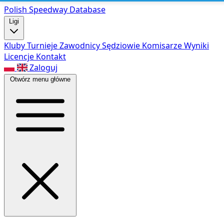
Polish Speed
way Database
Ligi
Kluby
Turnieje
Zawodnicy
Sędziowie
Komisarze
Wyniki
Licencje
Kontakt
Zaloguj
Otwórz menu główne