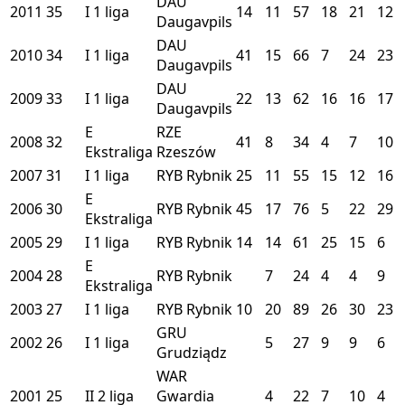
DAU
2011
35
I
1 liga
14
11
57
18
21
12
Daugavpils
DAU
2010
34
I
1 liga
41
15
66
7
24
23
Daugavpils
DAU
2009
33
I
1 liga
22
13
62
16
16
17
Daugavpils
E
RZE
2008
32
41
8
34
4
7
10
Ekstraliga
Rzeszów
2007
31
I
1 liga
RYB
Rybnik
25
11
55
15
12
16
E
2006
30
RYB
Rybnik
45
17
76
5
22
29
Ekstraliga
2005
29
I
1 liga
RYB
Rybnik
14
14
61
25
15
6
E
2004
28
RYB
Rybnik
7
24
4
4
9
Ekstraliga
2003
27
I
1 liga
RYB
Rybnik
10
20
89
26
30
23
GRU
2002
26
I
1 liga
5
27
9
9
6
Grudziądz
WAR
2001
25
II
2 liga
Gwardia
4
22
7
10
4