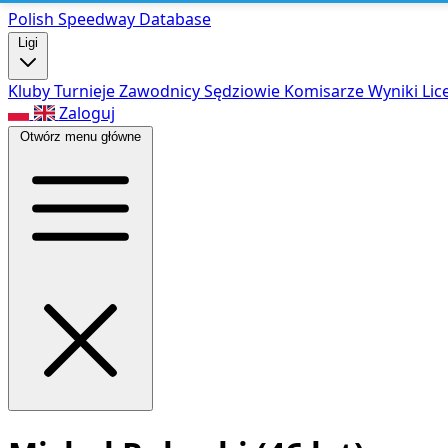
Polish Speed
way Database
Ligi
Kluby
Turnieje
Zawodnicy
Sędziowie
Komisarze
Wyniki
Lic
Zaloguj
Otwórz menu główne