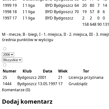
1999
19
I
1 liga
BYD
Bydgoszcz
64
20
80
7
14
1998
18
I
1 liga
BYD
Bydgoszcz
70
19
57
8
6
1997
17
I
1 liga
BYD
Bydgoszcz
2
2
0
0
158
648
90
13
M - mecze, B - biegi, I - 1. miejsca, II - 2. miejsca, III - 3. 
średnia punktów w wyścigu
Numer
Klub
Data
Wiek
Tor
25
Bydgoszcz
2001
21
Licencja przyznana
1444
Bydgoszcz
13.05.1997
17
Grudziądz
Komentarze (0)
Dodaj komentarz