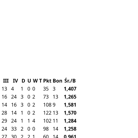
III
IV
D
U
W
T
Pkt
Bon
Śr./B
13
4
1
0
0
35
3
1,407
16
24
3
0
2
73
13
1,265
14
16
3
0
2
108
9
1,581
28
14
1
0
2
122
13
1,570
29
24
1
1
4
102
11
1,284
24
33
2
0
0
98
14
1,258
27
30
2
2
1
60
14
0,961