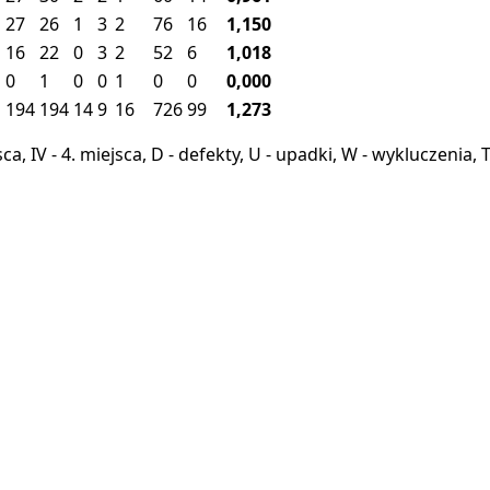
27
26
1
3
2
76
16
1,150
16
22
0
3
2
52
6
1,018
0
1
0
0
1
0
0
0,000
1
194
194
14
9
16
726
99
1,273
miejsca, IV - 4. miejsca, D - defekty, U - upadki, W - wykluczeni