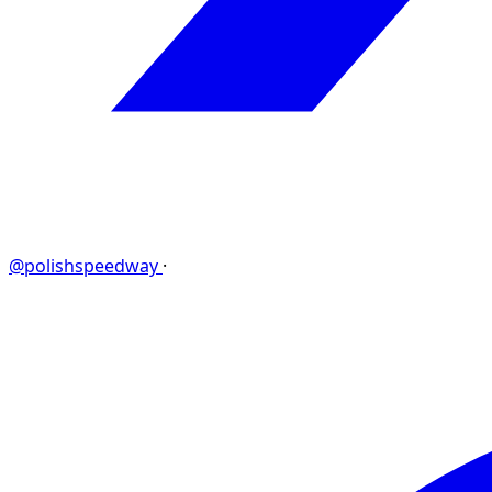
@polishspeedway
·