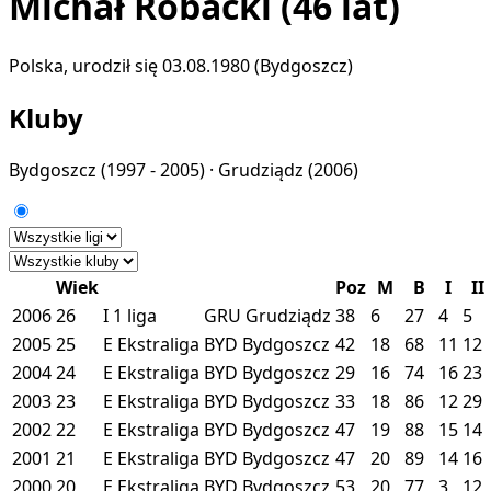
Michał Robacki
(46 lat)
Polska, urodził się 03.08.1980 (Bydgoszcz)
Kluby
Bydgoszcz
(1997 - 2005) ·
Grudziądz
(2006)
Wiek
Poz
M
B
I
II
2006
26
I
1 liga
GRU
Grudziądz
38
6
27
4
5
2005
25
E
Ekstraliga
BYD
Bydgoszcz
42
18
68
11
12
2004
24
E
Ekstraliga
BYD
Bydgoszcz
29
16
74
16
23
2003
23
E
Ekstraliga
BYD
Bydgoszcz
33
18
86
12
29
2002
22
E
Ekstraliga
BYD
Bydgoszcz
47
19
88
15
14
2001
21
E
Ekstraliga
BYD
Bydgoszcz
47
20
89
14
16
2000
20
E
Ekstraliga
BYD
Bydgoszcz
53
20
77
3
12