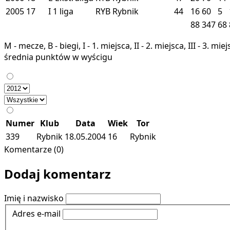
2005
17
I
1 liga
RYB
Rybnik
44
16
60
5
88
347
68
M - mecze, B - biegi, I - 1. miejsca, II - 2. miejsca, III - 3. 
średnia punktów w wyścigu
Numer
Klub
Data
Wiek
Tor
339
Rybnik
18.05.2004
16
Rybnik
Komentarze (0)
Dodaj komentarz
Imię i nazwisko
Adres e-mail