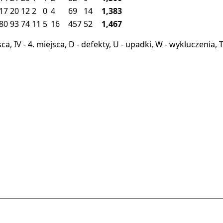
17
20
12
2
0
4
69
14
1,383
80
93
74
11
5
16
457
52
1,467
miejsca, IV - 4. miejsca, D - defekty, U - upadki, W - wykluczeni