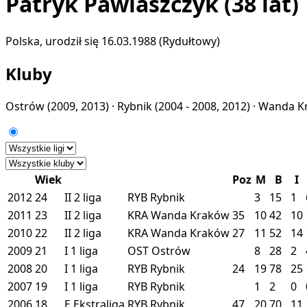
Patryk Pawlaszczyk
(38 lat)
Polska, urodził się 16.03.1988 (Rydułtowy)
Kluby
Ostrów
(2009, 2013) ·
Rybnik
(2004 - 2008, 2012) ·
Wanda K
Wiek
Poz
M
B
I
2012
24
II
2 liga
RYB
Rybnik
3
15
1
2011
23
II
2 liga
KRA
Wanda Kraków
35
10
42
10
2010
22
II
2 liga
KRA
Wanda Kraków
27
11
52
14
2009
21
I
1 liga
OST
Ostrów
8
28
2
2008
20
I
1 liga
RYB
Rybnik
24
19
78
25
2007
19
I
1 liga
RYB
Rybnik
1
2
0
2006
18
E
Ekstraliga
RYB
Rybnik
47
20
70
11