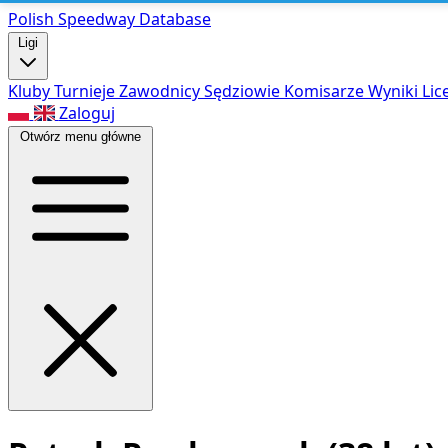
Polish Speed
way Database
Ligi
Kluby
Turnieje
Zawodnicy
Sędziowie
Komisarze
Wyniki
Lic
Zaloguj
Otwórz menu główne