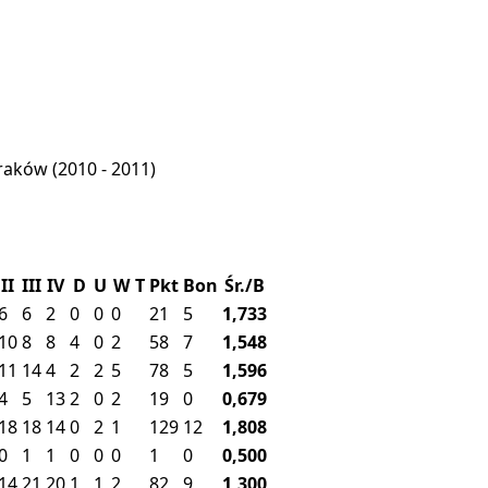
raków
(2010 - 2011)
II
III
IV
D
U
W
T
Pkt
Bon
Śr./B
6
6
2
0
0
0
21
5
1,733
10
8
8
4
0
2
58
7
1,548
11
14
4
2
2
5
78
5
1,596
4
5
13
2
0
2
19
0
0,679
18
18
14
0
2
1
129
12
1,808
0
1
1
0
0
0
1
0
0,500
14
21
20
1
1
2
82
9
1,300