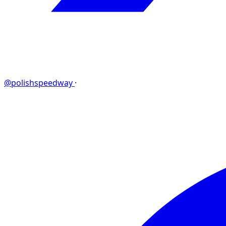
@polishspeedway
·