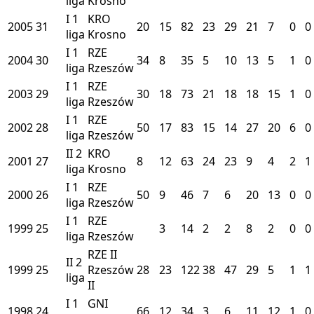
liga
Krosno
I
1
KRO
2005
31
20
15
82
23
29
21
7
0
0
liga
Krosno
I
1
RZE
2004
30
34
8
35
5
10
13
5
1
0
liga
Rzeszów
I
1
RZE
2003
29
30
18
73
21
18
18
15
1
0
liga
Rzeszów
I
1
RZE
2002
28
50
17
83
15
14
27
20
6
0
liga
Rzeszów
II
2
KRO
2001
27
8
12
63
24
23
9
4
2
1
liga
Krosno
I
1
RZE
2000
26
50
9
46
7
6
20
13
0
0
liga
Rzeszów
I
1
RZE
1999
25
3
14
2
2
8
2
0
0
liga
Rzeszów
RZE II
II
2
1999
25
Rzeszów
28
23
122
38
47
29
5
1
1
liga
II
I
1
GNI
1998
24
66
12
34
3
6
11
12
1
0