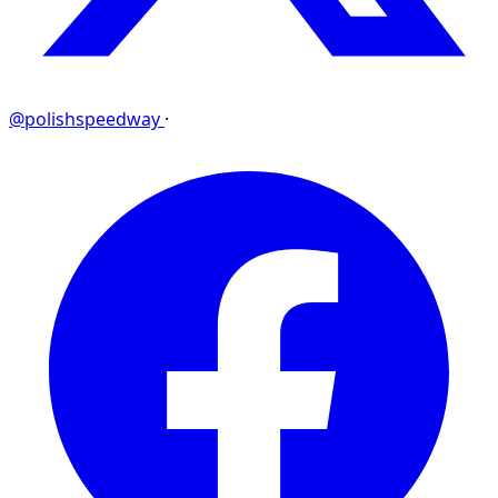
@polishspeedway
·