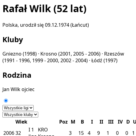
Rafał Wilk
(52 lat)
Polska, urodził się 09.12.1974 (Łańcut)
Kluby
Gniezno
(1998) ·
Krosno
(2001, 2005 - 2006) ·
Rzeszów
(1991 - 1996, 1999 - 2000, 2002 - 2004) ·
Łódź
(1997)
Rodzina
Jan Wilk
ojciec
Wiek
Poz
M
B
I
II
III
IV
D
I
1
KRO
2006
32
3
15
4
9
1
0
0
1