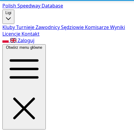
Polish Speed
way Database
Ligi
Kluby
Turnieje
Zawodnicy
Sędziowie
Komisarze
Wyniki
Licencje
Kontakt
Zaloguj
Otwórz menu główne