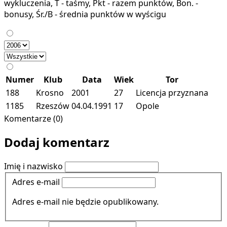
wykluczenia, T - taśmy, Pkt - razem punktów, Bon. -
bonusy, Śr./B - średnia punktów w wyścigu
Numer
Klub
Data
Wiek
Tor
188
Krosno
2001
27
Licencja przyznana
1185
Rzeszów
04.04.1991
17
Opole
Komentarze (0)
Dodaj komentarz
Imię i nazwisko
Adres e-mail
Adres e-mail nie będzie opublikowany.