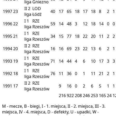
liga
Gniezno
II
2
LOD
1997
23
40
17
65
18
17
18
8
2
1
liga
Łódź
I
1
RZE
1996
22
59
14
48
3
12
18
14
0
0
liga
Rzeszów
I
1
RZE
1995
21
34
15
77
18
22
20
11
2
2
liga
Rzeszów
II
2
RZE
1994
20
16
16
69
23
22
13
6
2
1
liga
Rzeszów
I
1
RZE
1993
19
71
14
44
4
6
10
17
3
3
liga
Rzeszów
I
1
RZE
1992
18
76
11
36
0
1
11
21
2
1
liga
Rzeszów
II
2
RZE
1991
17
9
16
0
2
6
5
1
1
liga
Rzeszów
216
922
208
246
253
165
24
1
M - mecze, B - biegi, I - 1. miejsca, II - 2. miejsca, III - 3.
miejsca, IV - 4. miejsca, D - defekty, U - upadki, W -