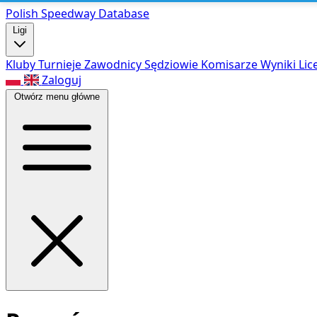
Polish Speed
way Database
Ligi
Kluby
Turnieje
Zawodnicy
Sędziowie
Komisarze
Wyniki
Lic
Zaloguj
Otwórz menu główne