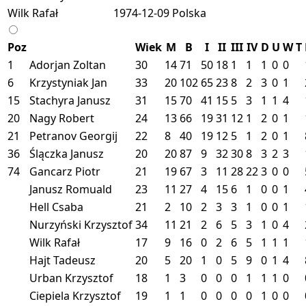
Wilk Rafał
1974-12-09
Polska
Poz
Wiek
M
B
I
II
III
IV
D
U
W
T
1
Adorjan Zoltan
30
14
71
50
18
1
1
1
0
0
6
Krzystyniak Jan
33
20
102
65
23
8
2
3
0
1
15
Stachyra Janusz
31
15
70
41
15
5
3
1
1
4
20
Nagy Robert
24
13
66
19
31
12
1
2
0
1
21
Petranov Georgij
22
8
40
19
12
5
1
2
0
1
36
Ślączka Janusz
20
20
87
9
32
30
8
3
2
3
74
Gancarz Piotr
21
19
67
3
11
28
22
3
0
0
Janusz Romuald
23
11
27
4
15
6
1
0
0
1
Hell Csaba
21
2
10
2
3
3
1
0
0
1
Nurzyński Krzysztof
34
11
21
2
6
5
3
1
0
4
Wilk Rafał
17
9
16
0
2
6
5
1
1
1
Hajt Tadeusz
20
5
20
1
0
5
9
0
1
4
Urban Krzysztof
18
1
3
0
0
0
1
1
1
0
Ciepiela Krzysztof
19
1
1
0
0
0
0
1
0
0