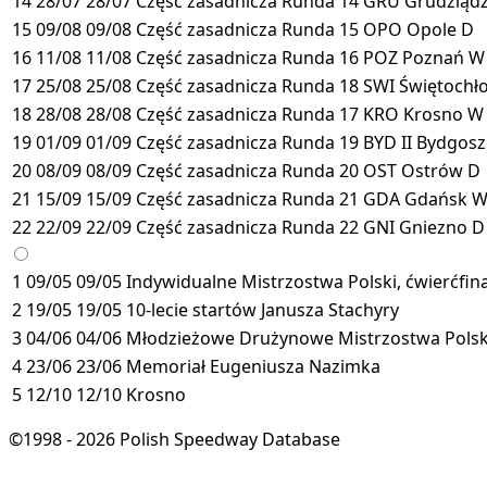
14
28/07
28/07
Część zasadnicza
Runda 14
GRU
Grudziąd
15
09/08
09/08
Część zasadnicza
Runda 15
OPO
Opole
D
16
11/08
11/08
Część zasadnicza
Runda 16
POZ
Poznań
W
17
25/08
25/08
Część zasadnicza
Runda 18
SWI
Świętochł
18
28/08
28/08
Część zasadnicza
Runda 17
KRO
Krosno
W
19
01/09
01/09
Część zasadnicza
Runda 19
BYD II
Bydgosz
20
08/09
08/09
Część zasadnicza
Runda 20
OST
Ostrów
D
21
15/09
15/09
Część zasadnicza
Runda 21
GDA
Gdańsk
22
22/09
22/09
Część zasadnicza
Runda 22
GNI
Gniezno
D
1
09/05
09/05
Indywidualne Mistrzostwa Polski, ćwierćfina
2
19/05
19/05
10-lecie startów Janusza Stachyry
3
04/06
04/06
Młodzieżowe Drużynowe Mistrzostwa Polski
4
23/06
23/06
Memoriał Eugeniusza Nazimka
5
12/10
12/10
Krosno
©1998 - 2026 Polish Speedway Database