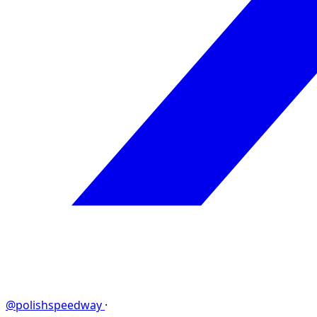
@polishspeedway
·