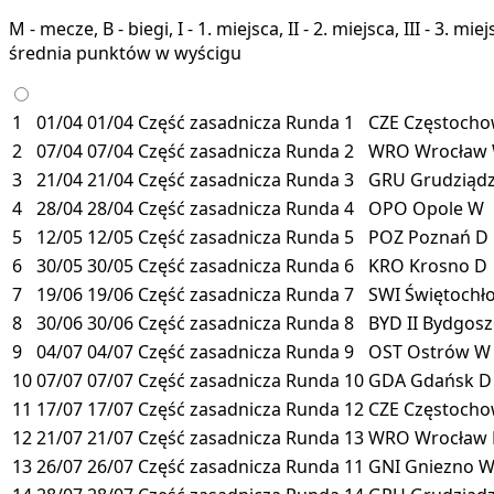
M - mecze, B - biegi, I - 1. miejsca, II - 2. miejsca, III - 3. 
średnia punktów w wyścigu
1
01/04
01/04
Część zasadnicza
Runda 1
CZE
Częstoch
2
07/04
07/04
Część zasadnicza
Runda 2
WRO
Wrocław
3
21/04
21/04
Część zasadnicza
Runda 3
GRU
Grudziąd
4
28/04
28/04
Część zasadnicza
Runda 4
OPO
Opole
W
5
12/05
12/05
Część zasadnicza
Runda 5
POZ
Poznań
D
6
30/05
30/05
Część zasadnicza
Runda 6
KRO
Krosno
D
7
19/06
19/06
Część zasadnicza
Runda 7
SWI
Świętochł
8
30/06
30/06
Część zasadnicza
Runda 8
BYD II
Bydgosz
9
04/07
04/07
Część zasadnicza
Runda 9
OST
Ostrów
W
10
07/07
07/07
Część zasadnicza
Runda 10
GDA
Gdańsk
D
11
17/07
17/07
Część zasadnicza
Runda 12
CZE
Częstoch
12
21/07
21/07
Część zasadnicza
Runda 13
WRO
Wrocław
13
26/07
26/07
Część zasadnicza
Runda 11
GNI
Gniezno