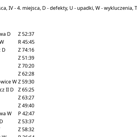
miejsca, IV - 4. miejsca, D - defekty, U - upadki, W - wykluczeni
owa
D
Z
52:37
W
R
45:45
z
D
Z
74:16
Z
51:39
Z
70:20
Z
62:28
owice
W
Z
59:30
cz II
D
Z
65:25
Z
63:27
Z
49:40
owa
W
P
42:47
D
Z
53:37
W
Z
58:32