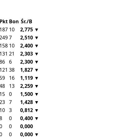
Pkt
Bon
Śr./B
187
10
2,775
▼
249
7
2,510
▼
158
10
2,400
▼
131
21
2,303
▼
86
6
2,300
▼
121
38
1,827
▼
59
16
1,119
▼
48
13
2,259
▼
15
0
1,500
▼
23
7
1,428
▼
10
3
0,812
▼
8
0
0,400
▼
0
0
0,000
0
0
0,000
▼