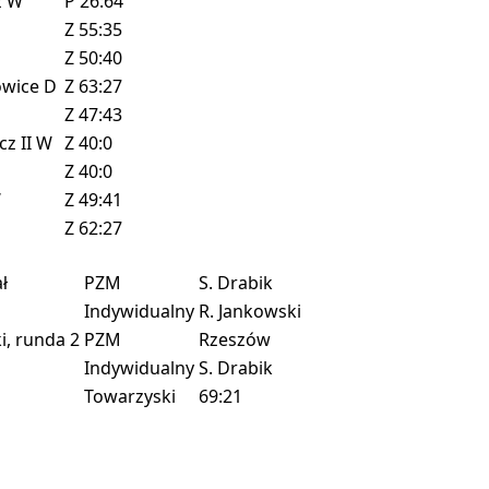
z
W
P
26:64
Z
55:35
Z
50:40
owice
D
Z
63:27
Z
47:43
cz II
W
Z
40:0
Z
40:0
W
Z
49:41
Z
62:27
ł
PZM
S. Drabik
Indywidualny
R. Jankowski
, runda 2
PZM
Rzeszów
Indywidualny
S. Drabik
Towarzyski
69:21