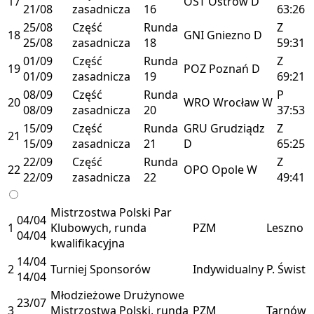
17
OST
Ostrów
D
21/08
zasadnicza
16
63:26
25/08
Część
Runda
Z
18
GNI
Gniezno
D
25/08
zasadnicza
18
59:31
01/09
Część
Runda
Z
19
POZ
Poznań
D
01/09
zasadnicza
19
69:21
08/09
Część
Runda
P
20
WRO
Wrocław
W
08/09
zasadnicza
20
37:53
15/09
Część
Runda
GRU
Grudziądz
Z
21
15/09
zasadnicza
21
D
65:25
22/09
Część
Runda
Z
22
OPO
Opole
W
22/09
zasadnicza
22
49:41
Mistrzostwa Polski Par
04/04
1
Klubowych, runda
PZM
Leszno
04/04
kwalifikacyjna
14/04
2
Turniej Sponsorów
Indywidualny
P. Świst
14/04
Młodzieżowe Drużynowe
23/07
3
Mistrzostwa Polski, runda
PZM
Tarnów