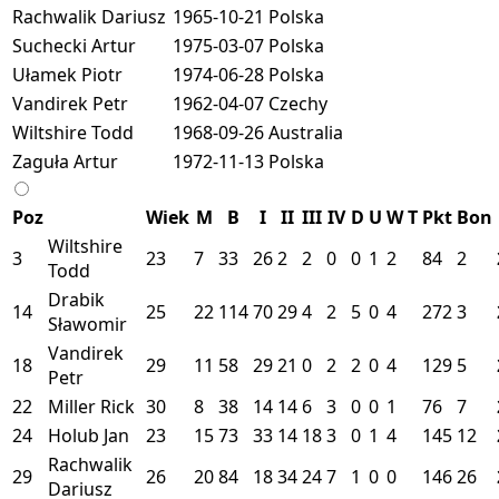
Rachwalik Dariusz
1965-10-21
Polska
Suchecki Artur
1975-03-07
Polska
Ułamek Piotr
1974-06-28
Polska
Vandirek Petr
1962-04-07
Czechy
Wiltshire Todd
1968-09-26
Australia
Zaguła Artur
1972-11-13
Polska
Poz
Wiek
M
B
I
II
III
IV
D
U
W
T
Pkt
Bon
Wiltshire
3
23
7
33
26
2
2
0
0
1
2
84
2
Todd
Drabik
14
25
22
114
70
29
4
2
5
0
4
272
3
Sławomir
Vandirek
18
29
11
58
29
21
0
2
2
0
4
129
5
Petr
22
Miller Rick
30
8
38
14
14
6
3
0
0
1
76
7
24
Holub Jan
23
15
73
33
14
18
3
0
1
4
145
12
Rachwalik
29
26
20
84
18
34
24
7
1
0
0
146
26
Dariusz