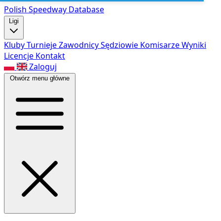
Polish Speed
way Database
Ligi
Kluby
Turnieje
Zawodnicy
Sędziowie
Komisarze
Wyniki
Licencje
Kontakt
Zaloguj
Otwórz menu główne