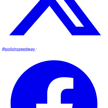
@polishspeedway
·