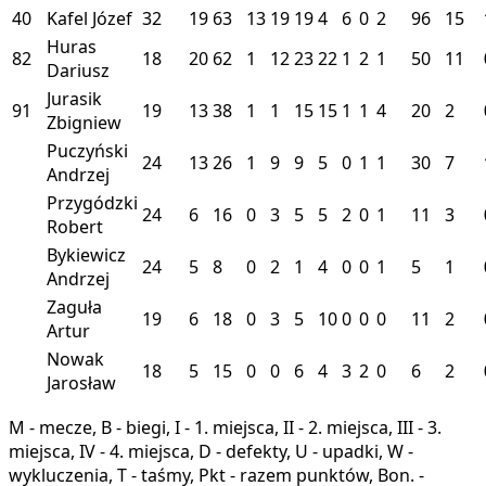
40
Kafel Józef
32
19
63
13
19
19
4
6
0
2
96
15
Huras
82
18
20
62
1
12
23
22
1
2
1
50
11
Dariusz
Jurasik
91
19
13
38
1
1
15
15
1
1
4
20
2
Zbigniew
Puczyński
24
13
26
1
9
9
5
0
1
1
30
7
Andrzej
Przygódzki
24
6
16
0
3
5
5
2
0
1
11
3
Robert
Bykiewicz
24
5
8
0
2
1
4
0
0
1
5
1
Andrzej
Zaguła
19
6
18
0
3
5
10
0
0
0
11
2
Artur
Nowak
18
5
15
0
0
6
4
3
2
0
6
2
Jarosław
M - mecze, B - biegi, I - 1. miejsca, II - 2. miejsca, III - 3.
miejsca, IV - 4. miejsca, D - defekty, U - upadki, W -
wykluczenia, T - taśmy, Pkt - razem punktów, Bon. -