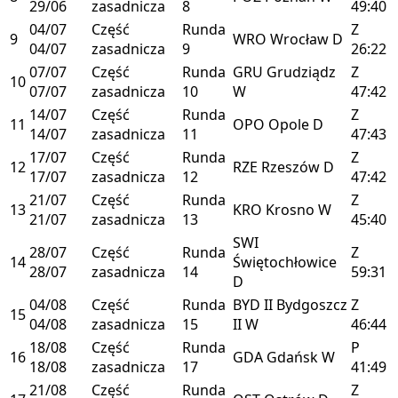
29/06
zasadnicza
8
49:40
04/07
Część
Runda
Z
9
WRO
Wrocław
D
04/07
zasadnicza
9
26:22
07/07
Część
Runda
GRU
Grudziądz
Z
10
07/07
zasadnicza
10
W
47:42
14/07
Część
Runda
Z
11
OPO
Opole
D
14/07
zasadnicza
11
47:43
17/07
Część
Runda
Z
12
RZE
Rzeszów
D
17/07
zasadnicza
12
47:42
21/07
Część
Runda
Z
13
KRO
Krosno
W
21/07
zasadnicza
13
45:40
SWI
28/07
Część
Runda
Z
14
Świętochłowice
28/07
zasadnicza
14
59:31
D
04/08
Część
Runda
BYD II
Bydgoszcz
Z
15
04/08
zasadnicza
15
II
W
46:44
18/08
Część
Runda
P
16
GDA
Gdańsk
W
18/08
zasadnicza
17
41:49
21/08
Część
Runda
Z