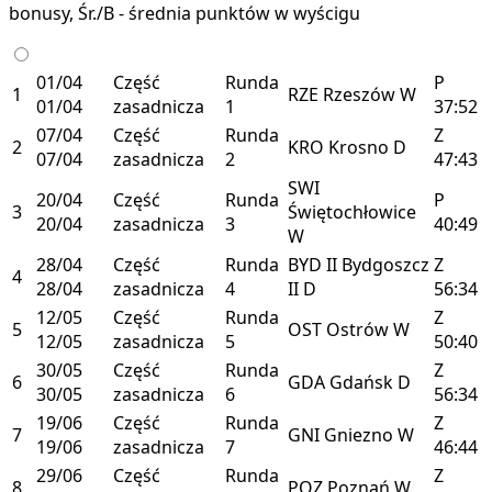
bonusy, Śr./B - średnia punktów w wyścigu
01/04
Część
Runda
P
1
RZE
Rzeszów
W
01/04
zasadnicza
1
37:52
07/04
Część
Runda
Z
2
KRO
Krosno
D
07/04
zasadnicza
2
47:43
SWI
20/04
Część
Runda
P
3
Świętochłowice
20/04
zasadnicza
3
40:49
W
28/04
Część
Runda
BYD II
Bydgoszcz
Z
4
28/04
zasadnicza
4
II
D
56:34
12/05
Część
Runda
Z
5
OST
Ostrów
W
12/05
zasadnicza
5
50:40
30/05
Część
Runda
Z
6
GDA
Gdańsk
D
30/05
zasadnicza
6
56:34
19/06
Część
Runda
Z
7
GNI
Gniezno
W
19/06
zasadnicza
7
46:44
29/06
Część
Runda
Z
8
POZ
Poznań
W