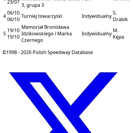
23/07
3, grupa 3
06/10
S.
4
Turniej towarzyski
Indywidualny
06/10
Drabik
Memoriał Bronisława
19/10
M.
5
Idzikowskiego i Marka
Indywidualny
19/10
Kępa
Czernego
©1998 - 2026 Polish Speedway Database