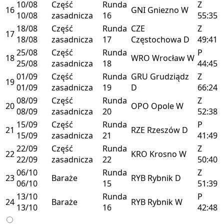
10/08
Część
Runda
Z
16
GNI
Gniezno
W
10/08
zasadnicza
16
55:35
18/08
Część
Runda
CZE
Z
17
18/08
zasadnicza
17
Częstochowa
D
49:41
25/08
Część
Runda
P
18
WRO
Wrocław
W
25/08
zasadnicza
18
44:45
01/09
Część
Runda
GRU
Grudziądz
Z
19
01/09
zasadnicza
19
D
66:24
08/09
Część
Runda
Z
20
OPO
Opole
W
08/09
zasadnicza
20
52:38
15/09
Część
Runda
P
21
RZE
Rzeszów
D
15/09
zasadnicza
21
41:49
22/09
Część
Runda
Z
22
KRO
Krosno
W
22/09
zasadnicza
22
50:40
06/10
Runda
Z
23
Baraże
RYB
Rybnik
D
06/10
15
51:39
13/10
Runda
P
24
Baraże
RYB
Rybnik
W
13/10
16
42:48