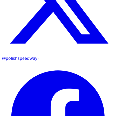
@polishspeedway
·