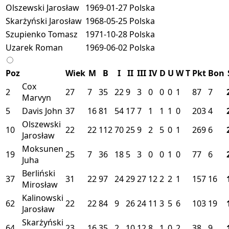
Olszewski Jarosław
1969-01-27
Polska
Skarżyński Jarosław
1968-05-25
Polska
Szupienko Tomasz
1971-10-28
Polska
Uzarek Roman
1969-06-02
Polska
Poz
Wiek
M
B
I
II
III
IV
D
U
W
T
Pkt
Bon
Cox
2
27
7
35
22
9
3
0
0
0
1
87
7
Marvyn
5
Davis John
37
16
81
54
17
7
1
1
1
0
203
4
Olszewski
10
22
22
112
70
25
9
2
5
0
1
269
6
Jarosław
Moksunen
19
25
7
36
18
5
3
0
0
1
0
77
6
Juha
Berliński
37
31
22
97
24
29
27
12
2
2
1
157
16
Mirosław
Kalinowski
62
22
22
84
9
26
24
11
3
5
6
103
19
Jarosław
Skarżyński
64
23
16
35
2
10
12
8
1
0
2
38
9