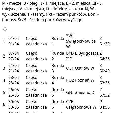
M - mecze, B - biegi, I - 1. miejsca, II - 2. miejsca, III - 3.
miejsca, IV - 4. miejsca, D - defekty, U - upadki, W -
wykluczenia, T - taśmy, Pkt - razem punktów, Bon. -
bonusy, Śr./B - średnia punktów w wyścigu
SWI
01/04
Część
Runda
Z
1
Świętochłowice
01/04
zasadnicza
1
51:39
W
07/04
Część
Runda
BYD II
Bydgoszcz
Z
2
07/04
zasadnicza
2
II
D
54:36
21/04
Część
Runda
Z
3
OST
Ostrów
W
21/04
zasadnicza
3
50:40
28/04
Część
Runda
Z
4
POZ
Poznań
W
28/04
zasadnicza
4
53:36
26/05
Część
Runda
Z
5
GNI
Gniezno
D
26/05
zasadnicza
5
57:32
30/05
Część
Runda
CZE
P
6
30/05
zasadnicza
6
Częstochowa
W
34:56