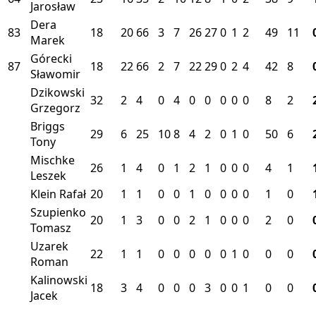
Jarosław
Dera
83
18
20
66
3
7
26
27
0
1
2
49
11
Marek
Górecki
87
18
22
66
2
7
22
29
0
2
4
42
8
Sławomir
Dzikowski
32
2
4
0
4
0
0
0
0
0
8
2
Grzegorz
Briggs
29
6
25
10
8
4
2
0
1
0
50
6
Tony
Mischke
26
1
4
0
1
2
1
0
0
0
4
1
Leszek
Klein Rafał
20
1
1
0
0
1
0
0
0
0
1
0
Szupienko
20
1
3
0
0
2
1
0
0
0
2
0
Tomasz
Uzarek
22
1
1
0
0
0
0
0
1
0
0
0
Roman
Kalinowski
18
3
4
0
0
0
3
0
0
1
0
0
Jacek