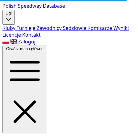
Polish Speed
way Database
Ligi
Kluby
Turnieje
Zawodnicy
Sędziowie
Komisarze
Wyniki
Licencje
Kontakt
Zaloguj
Otwórz menu główne