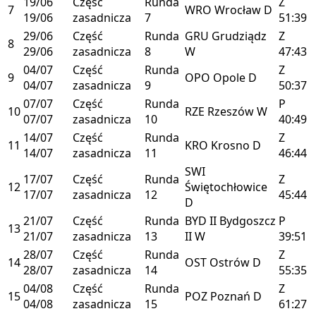
19/06
Część
Runda
Z
7
WRO
Wrocław
D
19/06
zasadnicza
7
51:39
29/06
Część
Runda
GRU
Grudziądz
Z
8
29/06
zasadnicza
8
W
47:43
04/07
Część
Runda
Z
9
OPO
Opole
D
04/07
zasadnicza
9
50:37
07/07
Część
Runda
P
10
RZE
Rzeszów
W
07/07
zasadnicza
10
40:49
14/07
Część
Runda
Z
11
KRO
Krosno
D
14/07
zasadnicza
11
46:44
SWI
17/07
Część
Runda
Z
12
Świętochłowice
17/07
zasadnicza
12
45:44
D
21/07
Część
Runda
BYD II
Bydgoszcz
P
13
21/07
zasadnicza
13
II
W
39:51
28/07
Część
Runda
Z
14
OST
Ostrów
D
28/07
zasadnicza
14
55:35
04/08
Część
Runda
Z
15
POZ
Poznań
D
04/08
zasadnicza
15
61:27