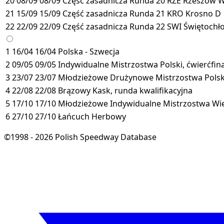
20
08/09
08/09
Część zasadnicza
Runda 20
RZE
Rzeszów
21
15/09
15/09
Część zasadnicza
Runda 21
KRO
Krosno
D
22
22/09
22/09
Część zasadnicza
Runda 22
SWI
Świętochł
1
16/04
16/04
Polska - Szwecja
2
09/05
09/05
Indywidualne Mistrzostwa Polski, ćwierćfina
3
23/07
23/07
Młodzieżowe Drużynowe Mistrzostwa Polski
4
22/08
22/08
Brązowy Kask, runda kwalifikacyjna
5
17/10
17/10
Młodzieżowe Indywidualne Mistrzostwa Wie
6
27/10
27/10
Łańcuch Herbowy
©1998 - 2026 Polish Speedway Database