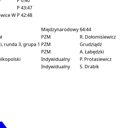
W
P
0:40
P
43:47
owice
W
P
42:48
Międzynarodowy
64:44
ł
PZM
R. Dołomisiewicz
, runda 3, grupa 1
PZM
Grudziądz
PZM
A. Łabędzki
lkopolski
Indywidualny
P. Protasiewicz
Indywidualny
S. Drabik