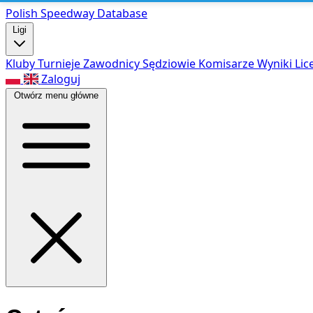
Polish Speed
way Database
Ligi
Kluby
Turnieje
Zawodnicy
Sędziowie
Komisarze
Wyniki
Lic
Zaloguj
Otwórz menu główne