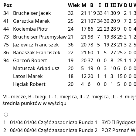
Poz
Wiek
M
B
I
II
III
IV
D
U
34
Brucheiser Jacek
32
21
119
33
41
30
9
2
1
41
Garsztka Marek
25
21
107
34
30
20
9
7
2
44
Kociemba Piotr
24
17
86
22
23
28
9
0
0
73
Brucheiser Przemysław
21
21
98
7
19
38
29
2
1
75
Jaziewicz Franciszek
36
20
78
5
19
23
21
3
2
86
Banaszak Franciszek
22
21
60
1
5
27
25
2
0
94
Garcoń Robert
19
20
37
0
0
8
25
1
1
Matuszak Arkadiusz
20
5
19
0
3
10
6
0
0
Latosi Marek
18
12
20
1
1
3
15
0
0
Hęciak Robert
20
4
6
0
0
1
5
0
0
M - mecze, B - biegi, I - 1. miejsca, II - 2. miejsca, III - 3. 
średnia punktów w wyścigu
1
01/04
01/04
Część zasadnicza
Runda 1
BYD II
Bydgosz
2
06/04
06/04
Część zasadnicza
Runda 2
POZ
Poznań
W