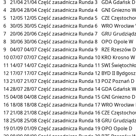
3
21/04
21/04
Część zasadnicza
Runda 3
GDA
Gdańsk
D
4
28/04
28/04
Część zasadnicza
Runda 4
GNI
Gniezno
5
12/05
12/05
Część zasadnicza
Runda 5
CZE
Częstoch
6
30/05
30/05
Część zasadnicza
Runda 6
WRO
Wrocław
7
20/06
20/06
Część zasadnicza
Runda 7
GRU
Grudziąd
8
30/06
30/06
Część zasadnicza
Runda 8
OPO
Opole
W
9
04/07
04/07
Część zasadnicza
Runda 9
RZE
Rzeszów
D
10
07/07
07/07
Część zasadnicza
Runda 10
KRO
Krosno
W
11
14/07
14/07
Część zasadnicza
Runda 11
SWI
Świętochł
12
17/07
17/07
Część zasadnicza
Runda 12
BYD II
Bydgosz
13
21/07
21/07
Część zasadnicza
Runda 13
POZ
Poznań
D
14
28/07
28/07
Część zasadnicza
Runda 14
GDA
Gdańsk
15
04/08
04/08
Część zasadnicza
Runda 15
GNI
Gniezno
D
16
18/08
18/08
Część zasadnicza
Runda 17
WRO
Wrocław
17
21/08
21/08
Część zasadnicza
Runda 16
CZE
Częstoch
18
25/08
25/08
Część zasadnicza
Runda 18
GRU
Grudziąd
19
01/09
01/09
Część zasadnicza
Runda 19
OPO
Opole
D