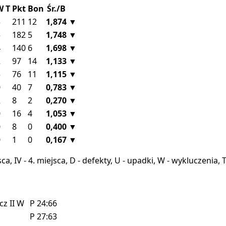
W
T
Pkt
Bon
Śr./B
3
211
12
1,874
▼
5
182
5
1,748
▼
4
140
6
1,698
▼
2
97
14
1,133
▼
5
76
11
1,115
▼
0
40
7
0,783
▼
2
8
2
0,270
▼
0
16
4
1,053
▼
0
8
0
0,400
▼
0
1
0
0,167
▼
miejsca, IV - 4. miejsca, D - defekty, U - upadki, W - wykluczeni
cz II
W
P
24:66
P
27:63