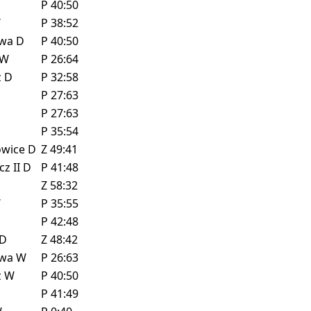
P
40:50
W
P
38:52
owa
D
P
40:50
W
P
26:64
z
D
P
32:58
P
27:63
P
27:63
P
35:54
owice
D
Z
49:41
cz II
D
P
41:48
Z
58:32
W
P
35:55
P
42:48
D
Z
48:42
owa
W
P
26:63
z
W
P
40:50
P
41:49