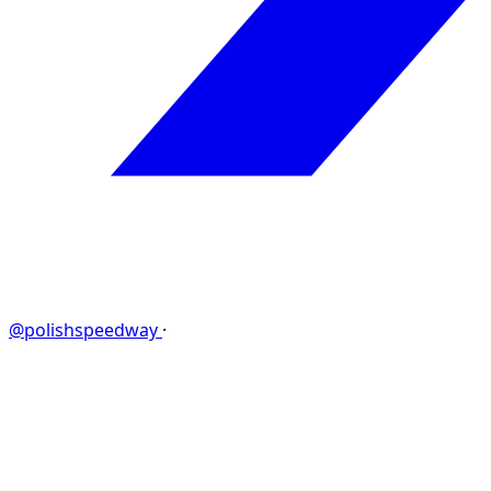
@polishspeedway
·