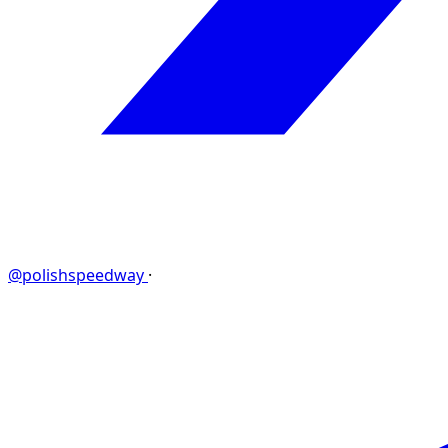
@polishspeedway
·