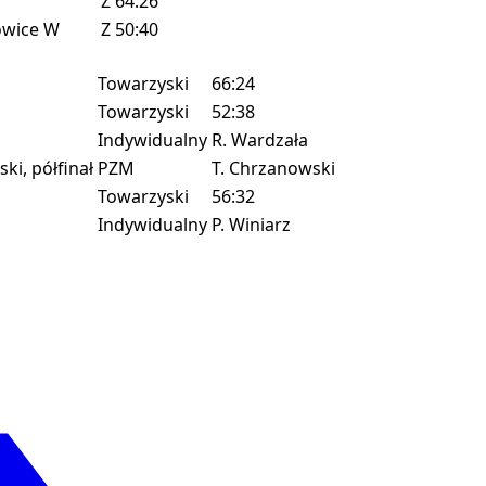
Z
64:26
owice
W
Z
50:40
Towarzyski
66:24
Towarzyski
52:38
Indywidualny
R. Wardzała
i, półfinał
PZM
T. Chrzanowski
Towarzyski
56:32
Indywidualny
P. Winiarz