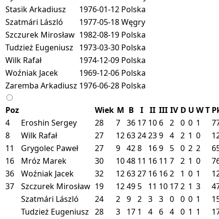
Stasik Arkadiusz
1976-01-12
Polska
Szatmári László
1977-05-18
Węgry
Szczurek Mirosław
1982-08-19
Polska
Tudzież Eugeniusz
1973-03-30
Polska
Wilk Rafał
1974-12-09
Polska
Woźniak Jacek
1969-12-06
Polska
Zaremba Arkadiusz
1976-06-28
Polska
Poz
Wiek
M
B
I
II
III
IV
D
U
W
T
P
4
Eroshin Sergey
28
7
36
17
10
6
2
0
0
1
7
8
Wilk Rafał
27
12
63
24
23
9
4
2
1
0
1
11
Grygolec Paweł
27
9
42
8
16
9
5
0
2
2
6
16
Mróz Marek
30
10
48
11
16
11
7
2
1
0
7
36
Woźniak Jacek
32
12
63
27
16
16
2
1
0
1
1
37
Szczurek Mirosław
19
12
49
5
11
10
17
2
1
3
4
Szatmári László
24
2
9
2
3
3
0
0
0
1
1
Tudzież Eugeniusz
28
3
17
1
4
6
4
0
1
1
1