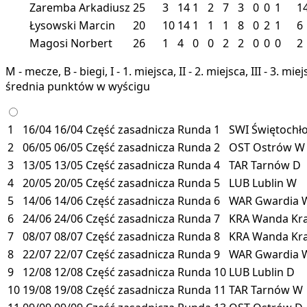
Zaremba Arkadiusz
25
3
14
1
2
7
3
0
0
1
1
Łysowski Marcin
20
10
14
1
1
1
8
0
2
1
6
Magosi Norbert
26
1
4
0
0
2
2
0
0
0
2
M - mecze, B - biegi, I - 1. miejsca, II - 2. miejsca, III - 3. 
średnia punktów w wyścigu
1
16/04
16/04
Część zasadnicza
Runda 1
SWI
Świętochł
2
06/05
06/05
Część zasadnicza
Runda 2
OST
Ostrów
W
3
13/05
13/05
Część zasadnicza
Runda 4
TAR
Tarnów
D
4
20/05
20/05
Część zasadnicza
Runda 5
LUB
Lublin
W
5
14/06
14/06
Część zasadnicza
Runda 6
WAR
Gwardia 
6
24/06
24/06
Część zasadnicza
Runda 7
KRA
Wanda Kr
7
08/07
08/07
Część zasadnicza
Runda 8
KRA
Wanda Kr
8
22/07
22/07
Część zasadnicza
Runda 9
WAR
Gwardia 
9
12/08
12/08
Część zasadnicza
Runda 10
LUB
Lublin
D
10
19/08
19/08
Część zasadnicza
Runda 11
TAR
Tarnów
W