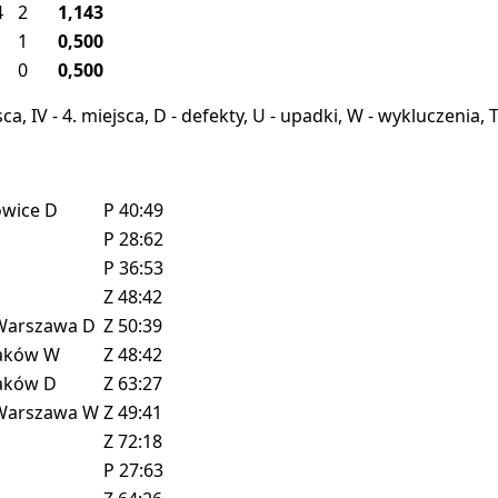
4
2
1,143
1
0,500
0
0,500
miejsca, IV - 4. miejsca, D - defekty, U - upadki, W - wykluczeni
owice
D
P
40:49
P
28:62
P
36:53
Z
48:42
Warszawa
D
Z
50:39
aków
W
Z
48:42
aków
D
Z
63:27
Warszawa
W
Z
49:41
Z
72:18
P
27:63