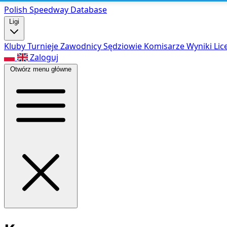
Polish Speed
way Database
Ligi
Kluby
Turnieje
Zawodnicy
Sędziowie
Komisarze
Wyniki
Lic
Zaloguj
Otwórz menu główne