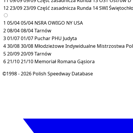
11
09/09
09/09
Część zasadnicza
Runda 13
OST
Ostrów
D
12
23/09
23/09
Część zasadnicza
Runda 14
SWI
Świętochł
1
05/04
05/04
NSRA OWIGO NY USA
2
08/04
08/04
Tarnów
3
01/07
01/07
Puchar PHU Judyta
4
30/08
30/08
Młodzieżowe Indywidualne Mistrzostwa Polsk
5
20/09
20/09
Tarnów
6
21/10
21/10
Memoriał Romana Gąsiora
©1998 - 2026 Polish Speedway Database