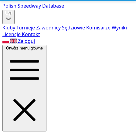
Polish Speed
way Database
Ligi
Kluby
Turnieje
Zawodnicy
Sędziowie
Komisarze
Wyniki
Licencje
Kontakt
Zaloguj
Otwórz menu główne