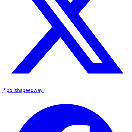
@polishspeedway
·