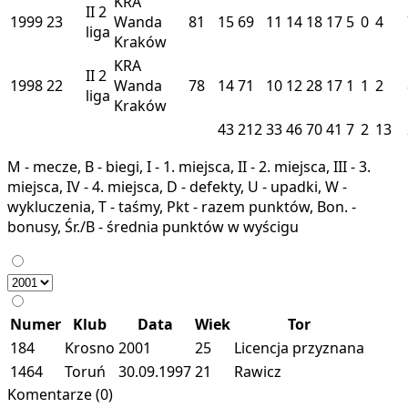
KRA
II
2
1999
23
Wanda
81
15
69
11
14
18
17
5
0
4
liga
Kraków
KRA
II
2
1998
22
Wanda
78
14
71
10
12
28
17
1
1
2
liga
Kraków
43
212
33
46
70
41
7
2
13
M - mecze, B - biegi, I - 1. miejsca, II - 2. miejsca, III - 3.
miejsca, IV - 4. miejsca, D - defekty, U - upadki, W -
wykluczenia, T - taśmy, Pkt - razem punktów, Bon. -
bonusy, Śr./B - średnia punktów w wyścigu
Numer
Klub
Data
Wiek
Tor
184
Krosno
2001
25
Licencja przyznana
1464
Toruń
30.09.1997
21
Rawicz
Komentarze (0)