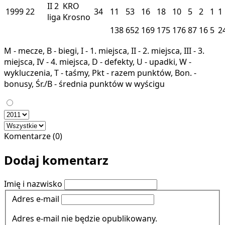
II
2
KRO
1999
22
34
11
53
16
18
10
5
2
1
1
liga
Krosno
138
652
169
175
176
87
16
5
2
M - mecze, B - biegi, I - 1. miejsca, II - 2. miejsca, III - 3.
miejsca, IV - 4. miejsca, D - defekty, U - upadki, W -
wykluczenia, T - taśmy, Pkt - razem punktów, Bon. -
bonusy, Śr./B - średnia punktów w wyścigu
Komentarze (0)
Dodaj komentarz
Imię i nazwisko
Adres e-mail
Adres e-mail nie będzie opublikowany.