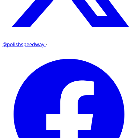
@polishspeedway
·