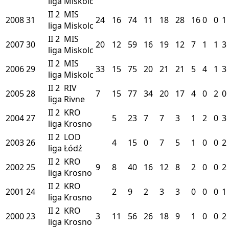
liga
Miskolc
II
2
MIS
2008
31
24
16
74
11
18
28
16
0
0
1
liga
Miskolc
II
2
MIS
2007
30
20
12
59
16
19
12
7
1
1
3
liga
Miskolc
II
2
MIS
2006
29
33
15
75
20
21
21
5
4
1
3
liga
Miskolc
II
2
RIV
2005
28
7
15
77
34
20
17
4
0
2
0
liga
Rivne
II
2
KRO
2004
27
5
23
7
7
3
1
2
0
3
liga
Krosno
II
2
LOD
2003
26
4
15
0
7
5
1
0
0
2
liga
Łódź
II
2
KRO
2002
25
9
8
40
16
12
8
2
0
0
2
liga
Krosno
II
2
KRO
2001
24
2
9
2
3
3
0
0
0
1
liga
Krosno
II
2
KRO
2000
23
3
11
56
26
18
9
1
0
0
2
liga
Krosno