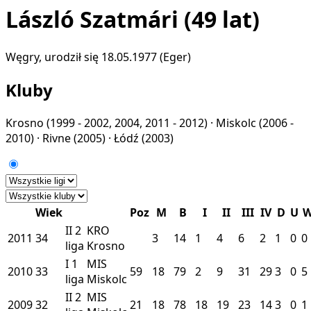
László Szatmári
(49 lat)
Węgry, urodził się 18.05.1977 (Eger)
Kluby
Krosno
(1999 - 2002, 2004, 2011 - 2012) ·
Miskolc
(2006 -
2010) ·
Rivne
(2005) ·
Łódź
(2003)
Wiek
Poz
M
B
I
II
III
IV
D
U
II
2
KRO
2011
34
3
14
1
4
6
2
1
0
0
liga
Krosno
I
1
MIS
2010
33
59
18
79
2
9
31
29
3
0
5
liga
Miskolc
II
2
MIS
2009
32
21
18
78
18
19
23
14
3
0
1