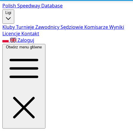
Polish Speed
way Database
Ligi
Kluby
Turnieje
Zawodnicy
Sędziowie
Komisarze
Wyniki
Licencje
Kontakt
Zaloguj
Otwórz menu główne