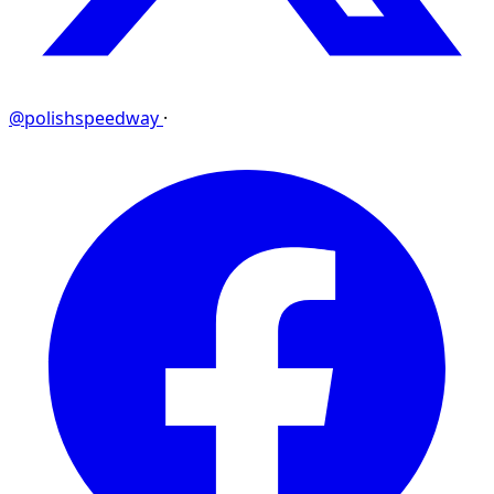
@polishspeedway
·