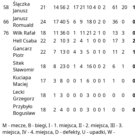
Ślączka
58
21
14
56
2
17
21
10
4
0
2
61
20
Janusz
Janusz
66
24
17
40
5
6
9
18
0
2
0
36
0
Romuald
76
Wilk Rafał
18
11
36
0
1
11
21
2
1
0
13
3
Hell Csaba
22
2
10
3
2
4
1
0
0
0
17
3
Gancarz
22
7
13
0
4
3
5
0
1
0
11
2
Piotr
Sitek
18
8
23
0
1
4
16
0
0
2
6
1
Sławomir
Kuciapa
17
3
8
0
0
1
6
0
0
1
1
0
Maciej
Lecki
18
1
3
0
0
0
3
0
0
0
0
0
Grzegorz
Przybyło
18
2
4
0
0
0
3
0
0
1
0
0
Bogusław
M - mecze, B - biegi, I - 1. miejsca, II - 2. miejsca, III - 3.
miejsca, IV - 4. miejsca, D - defekty, U - upadki, W -