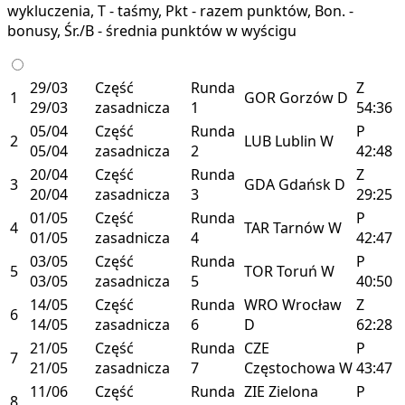
wykluczenia, T - taśmy, Pkt - razem punktów, Bon. -
bonusy, Śr./B - średnia punktów w wyścigu
29/03
Część
Runda
Z
1
GOR
Gorzów
D
29/03
zasadnicza
1
54:36
05/04
Część
Runda
P
2
LUB
Lublin
W
05/04
zasadnicza
2
42:48
20/04
Część
Runda
Z
3
GDA
Gdańsk
D
20/04
zasadnicza
3
29:25
01/05
Część
Runda
P
4
TAR
Tarnów
W
01/05
zasadnicza
4
42:47
03/05
Część
Runda
P
5
TOR
Toruń
W
03/05
zasadnicza
5
40:50
14/05
Część
Runda
WRO
Wrocław
Z
6
14/05
zasadnicza
6
D
62:28
21/05
Część
Runda
CZE
P
7
21/05
zasadnicza
7
Częstochowa
W
43:47
11/06
Część
Runda
ZIE
Zielona
P
8