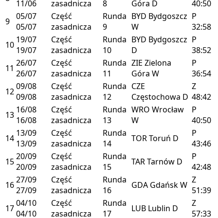
11/06
zasadnicza
8
Góra
D
40:50
05/07
Część
Runda
BYD
Bydgoszcz
P
9
05/07
zasadnicza
9
W
32:58
19/07
Część
Runda
BYD
Bydgoszcz
P
10
19/07
zasadnicza
10
D
38:52
26/07
Część
Runda
ZIE
Zielona
P
11
26/07
zasadnicza
11
Góra
W
36:54
09/08
Część
Runda
CZE
Z
12
09/08
zasadnicza
12
Częstochowa
D
48:42
16/08
Część
Runda
WRO
Wrocław
P
13
16/08
zasadnicza
13
W
40:50
13/09
Część
Runda
P
14
TOR
Toruń
D
13/09
zasadnicza
14
43:46
20/09
Część
Runda
P
15
TAR
Tarnów
D
20/09
zasadnicza
15
42:48
27/09
Część
Runda
Z
16
GDA
Gdańsk
W
27/09
zasadnicza
16
51:39
04/10
Część
Runda
Z
17
LUB
Lublin
D
04/10
zasadnicza
17
57:33