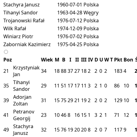
Stachyra Janusz
1960-07-01
Polska
Tihanyi Sandor
1963-04-28
Węgry
Trojanowski Rafał
1976-07-12
Polska
Wilk Rafał
1974-12-09
Polska
Winiarz Piotr
1976-07-02
Polska
Zaborniak Kazimierz
1975-04-25
Polska
Poz
Wiek
M
B
I
II
III
IV
D
U
W
T
Pkt
Bon
Krzystyniak
21
34
18
88
37
27
18
2
2
0
2
183
4
Jan
Tihanyi
35
29
11
51
17
17
11
3
2
1
0
86
10
Sandor
Adorjan
39
31
15
75
29
21
19
2
2
0
2
129
10
Zoltan
Petranov
41
23
10
46
8
16
15
1
3
2
1
71
12
Georgij
Stachyra
49
32
15
76
19
20
20
8
2
0
7
117
9
Janusz