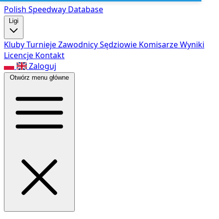
Polish Speed
way Database
Ligi
Kluby
Turnieje
Zawodnicy
Sędziowie
Komisarze
Wyniki
Licencje
Kontakt
Zaloguj
Otwórz menu główne