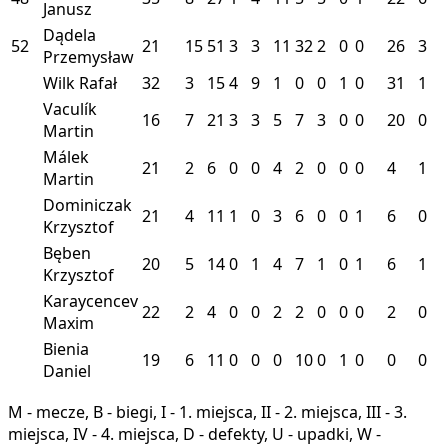
Janusz
Dądela
52
21
15
51
3
3
11
32
2
0
0
26
3
Przemysław
Wilk Rafał
32
3
15
4
9
1
0
0
1
0
31
1
Vaculík
16
7
21
3
3
5
7
3
0
0
20
0
Martin
Málek
21
2
6
0
0
4
2
0
0
0
4
1
Martin
Dominiczak
21
4
11
1
0
3
6
0
0
1
6
0
Krzysztof
Bęben
20
5
14
0
1
4
7
1
0
1
6
1
Krzysztof
Karaycencev
22
2
4
0
0
2
2
0
0
0
2
0
Maxim
Bienia
19
6
11
0
0
0
10
0
1
0
0
0
Daniel
M - mecze, B - biegi, I - 1. miejsca, II - 2. miejsca, III - 3.
miejsca, IV - 4. miejsca, D - defekty, U - upadki, W -