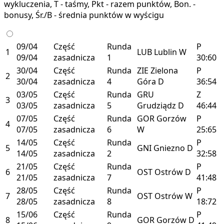
wykluczenia, T - taśmy, Pkt - razem punktów, Bon. -
bonusy, Śr./B - średnia punktów w wyścigu
09/04
Część
Runda
P
1
LUB
Lublin
W
09/04
zasadnicza
1
30:60
30/04
Część
Runda
ZIE
Zielona
P
2
30/04
zasadnicza
4
Góra
D
36:54
03/05
Część
Runda
GRU
Z
3
03/05
zasadnicza
5
Grudziądz
D
46:44
07/05
Część
Runda
GOR
Gorzów
P
4
07/05
zasadnicza
6
W
25:65
14/05
Część
Runda
P
5
GNI
Gniezno
D
14/05
zasadnicza
2
32:58
21/05
Część
Runda
P
6
OST
Ostrów
D
21/05
zasadnicza
7
41:48
28/05
Część
Runda
P
7
OST
Ostrów
W
28/05
zasadnicza
8
18:72
15/06
Część
Runda
P
8
GOR
Gorzów
D