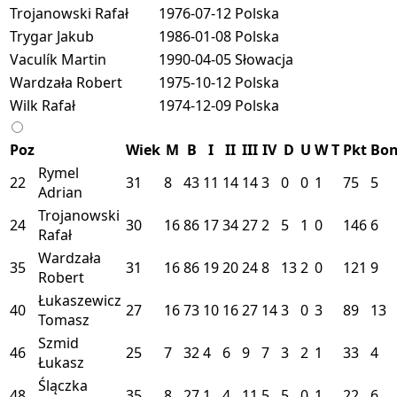
Trojanowski Rafał
1976-07-12
Polska
Trygar Jakub
1986-01-08
Polska
Vaculík Martin
1990-04-05
Słowacja
Wardzała Robert
1975-10-12
Polska
Wilk Rafał
1974-12-09
Polska
Poz
Wiek
M
B
I
II
III
IV
D
U
W
T
Pkt
Bo
Rymel
22
31
8
43
11
14
14
3
0
0
1
75
5
Adrian
Trojanowski
24
30
16
86
17
34
27
2
5
1
0
146
6
Rafał
Wardzała
35
31
16
86
19
20
24
8
13
2
0
121
9
Robert
Łukaszewicz
40
27
16
73
10
16
27
14
3
0
3
89
13
Tomasz
Szmid
46
25
7
32
4
6
9
7
3
2
1
33
4
Łukasz
Ślączka
48
35
8
27
1
4
11
5
5
0
1
22
6