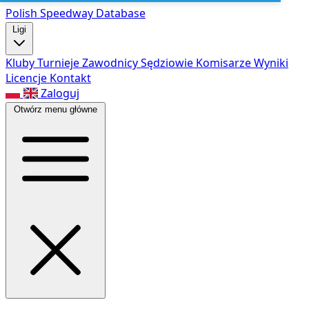
Polish Speed
way Database
Ligi
Kluby
Turnieje
Zawodnicy
Sędziowie
Komisarze
Wyniki
Licencje
Kontakt
Zaloguj
Otwórz menu główne