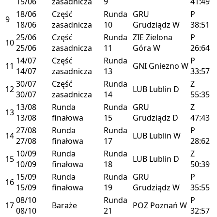
15/06
zasadnicza
9
41:49
18/06
Część
Runda
GRU
P
9
18/06
zasadnicza
10
Grudziądz
W
38:51
25/06
Część
Runda
ZIE
Zielona
P
10
25/06
zasadnicza
11
Góra
W
26:64
14/07
Część
Runda
P
11
GNI
Gniezno
W
14/07
zasadnicza
13
33:57
30/07
Część
Runda
Z
12
LUB
Lublin
D
30/07
zasadnicza
14
55:35
13/08
Runda
Runda
GRU
Z
13
13/08
finałowa
15
Grudziądz
D
47:43
27/08
Runda
Runda
P
14
LUB
Lublin
W
27/08
finałowa
17
28:62
10/09
Runda
Runda
Z
15
LUB
Lublin
D
10/09
finałowa
18
50:39
15/09
Runda
Runda
GRU
P
16
15/09
finałowa
19
Grudziądz
W
35:55
08/10
Runda
P
17
Baraże
POZ
Poznań
W
08/10
21
32:57