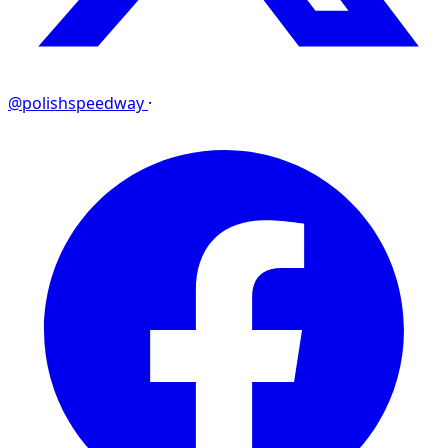
@polishspeedway
·